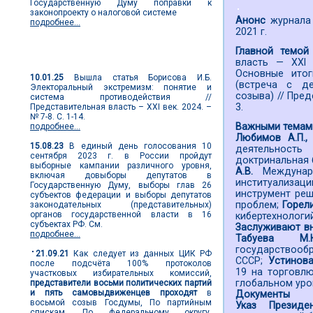
Государственную Думу поправки к
законопроекту о налоговой системе
Анонс
журнала 
подробнее...
2021 г.
Главной темой
Новости выборов
власть — XXI
Основные итог
10.01.25
Вышла статья Борисова И.Б.
(встреча с д
Электоральный экстремизм: понятие и
созыва) // Пред
система противодействия //
3.
Представительная власть – XXI век. 2024. –
№ 7-8. С. 1-14.
Важными темам
подробнее...
Любимов А.П.,
15.08.23
В единый день голосования 10
деятельность
сентября 2023 г. в России пройдут
доктринальная 
выборные кампании различного уровня,
А.В.
Междунар
включая довыборы депутатов в
институализаци
Государственную Думу, выборы глав 26
инструмент реш
субъектов федерации и выборы депутатов
проблем;
Горел
законодательных (представительных)
органов государственной власти в 16
кибертехнологи
субъектах РФ. См.
Заслуживают вн
подробнее...
Табуева 
государствооб
21.09.21
Как следует из данных ЦИК РФ
СССР;
Устинова
после подсчёта 100% протоколов
19 на торговл
участковых избирательных комиссий,
глобальном уро
представители восьми политических партий
и пять самовыдвиженцев проходят
в
Документы
восьмой созыв Госдумы, По партийным
Указ Президе
спискам. По федеральному округу,