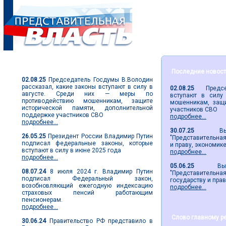
Парламентские новости
Последние новос
02.08.25
Председатель Госдумы В.Володин
рассказал, какие законы вступают в силу в
02.08.25
Председа
августе. Среди них — меры по
вступают в силу
противодействию мошенникам, защите
мошенникам, защи
исторической памяти, дополнительной
участников СВО
поддержке участников СВО
подробнее...
подробнее...
30.07.25
Вышел 
26.05.25
Президент России Владимир Путин
"Представительная 
подписал федеральные законы, которые
и праву, экономик
вступают в силу в июне 2025 года
подробнее...
подробнее...
05.06.25
Вышел 2
08.07.24
8 июля 2024 г. Владимир Путин
"Представительн
подписал Федеральный закон,
государству и пра
возобновляющий ежегодную индексацию
подробнее...
страховых пенсий работающим
пенсионерам.
подробнее...
Слово главному р
30.06.24
Правительство РФ представило в