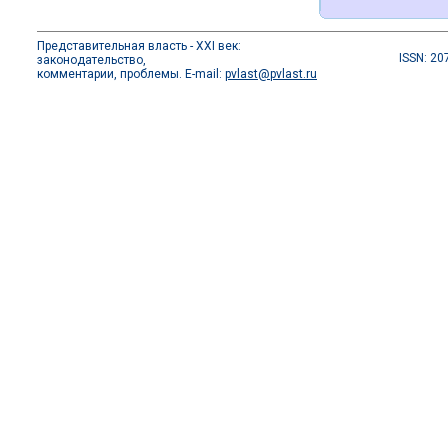
Представительная власть - XXI век:
ISSN: 20
законодательство,
комментарии, проблемы. E-mail:
pvlast@pvlast.ru