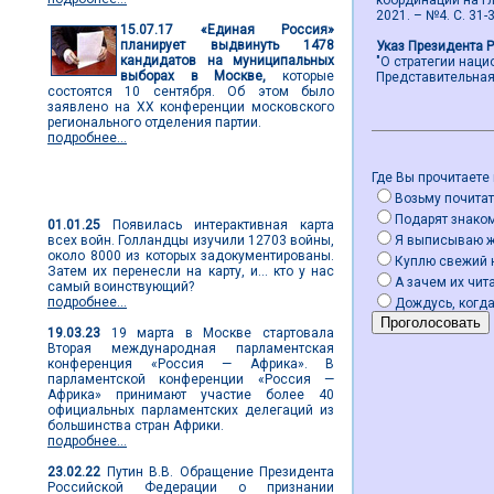
координации на гл
2021. – №4. С. 31-3
15.07.17
«Единая Россия»
планирует выдвинуть 1478
Указ Президента 
кандидатов на муниципальных
"О стратегии нац
выборах в Москве,
которые
Представительная в
состоятся 10 сентября. Об этом было
заявлено на ХХ конференции московского
регионального отделения партии.
подробнее...
Где Вы прочитаете
Мировые новости
Возьму почитат
Подарят знако
01.01.25
Появилась интерактивная карта
всех войн. Голландцы изучили 12703 войны,
Я выписываю 
около 8000 из которых задокументированы.
Куплю свежий 
Затем их перенесли на карту, и... кто у нас
А зачем их чита
самый воинствующий?
подробнее...
Дождусь, когда
19.03.23
19 марта в Москве стартовала
Вторая международная парламентская
конференция «Россия — Африка». В
парламентской конференции «Россия —
Африка» принимают участие более 40
официальных парламентских делегаций из
большинства стран Африки.
подробнее...
23.02.22
Путин В.В. Обращение Президента
Российской Федерации о признании