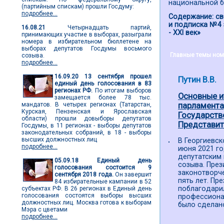
национальной б
(партийным спискам) прошли Госдуму:
подробнее...
Содержание: св
и подписка №4 
16.08.21
Четырнадцать партий,
- ХХI век»
принимающих участие в выборах, разыграли
номера в избирательном бюллетене на
выборах депутатов Госдумы восьмого
Главные темы ном
созыва.
подробнее...
16.09.20
13 сентября прошел
Путин В.В.
единый день голосования в 83
регионах РФ.
По итогам выборов
Основные и
замещается более 78 тыс.
мандатов. В четырех регионах (Татарстан,
парламента
Курская, Пензенская и Ярославская
Государств
области) прошли довыборы депутатов
Представите
Госдумы, в 11 регионах - выборы депутатов
законодательных собраний, в 18 - выборы
высших должностных лиц
В Георгиевс
подробнее...
июня 2021 го
депутатским
05.09.18
Единый день
созыва. През
голосования состоится 9
законотворч
сентября 2018 года.
Он завершит
пять лет. Пр
84 избирательные кампании в 52
поблагодари
субъектах РФ. В 26 регионах в Единый день
голосования состоятся выборы высших
профессионал
должностных лиц. Москва готова к выборам
было сделан
Мэра с цветами
подробнее...