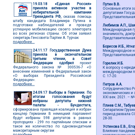
19.03.18
«Единая Россия»
Путин В.В.
приняла активное участие в
Основные итоги з
избирательной кампании
депутатами Госуд
Президента РФ,
оказав помощь
Представительная в
штабу кандидата Владимира Путина в
подготовке наблюдателей и проведя
Любимов А.П., Ша
успешную мобилизацию своего электората
Международная гу
во всех регионах страны. Об этом заявил
значимость, доктр
секретарь Генсовета Партии А. Турчак
Представительная в
подробнее...
Борисов И.Б., Игна
24.11.17
Государственная Дума
Международное на
приняла в окончательном
Представительная в
третьем чтении, а Совет
Федерации одобрил
проект
Горелик И.Б.
Федерального закона № 300536-7 «О
К вопросу о юрид
внесении изменений в Федеральный закон
международном пра
«О выборах Президента Российской
С. 17-20.
Федерации».
подробнее...
Петров А.А.
Сотрудничество Р
24.09.17
Выборы в Германии. По
экономических и 
итогам голосования будут
ХХI век. 2021. – №4
избраны депутаты нижней
палаты - Бундестага,
Плиев С.М., Табуе
сформирована правящая коалиция и избран
Сепаратизм Грузи
канцлер Германии В немецкий парламент
период развала СС
будут избраны 598 депутатов в равных
28-30.
пропорциях - 299 по партийным спискам и
такое же количество по одномандатным
Устинова Е.В., Его
мажоритарным округам
Влияние пандемии
подробнее...