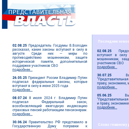
Парламентские новости
Последние ново
02.08.25
Председатель Госдумы В.Володин
рассказал, какие законы вступают в силу в
02.08.25
Председа
августе. Среди них — меры по
вступают в силу
противодействию мошенникам, защите
мошенникам, защи
исторической памяти, дополнительной
участников СВО
поддержке участников СВО
подробнее...
подробнее...
30.07.25
Вышел 
26.05.25
Президент России Владимир Путин
"Представительная 
подписал федеральные законы, которые
праву, экономике,
вступают в силу в июне 2025 года
подробнее...
подробнее...
05.06.25
Вышел 
08.07.24
8 июля 2024 г. Владимир Путин
"Представительная 
подписал Федеральный закон,
и праву, экономике
возобновляющий ежегодную индексацию
подробнее...
страховых пенсий работающим пенсионерам.
подробнее...
30.06.24
Правительство РФ представило в
Слово главному 
Государственную Думу поправки к