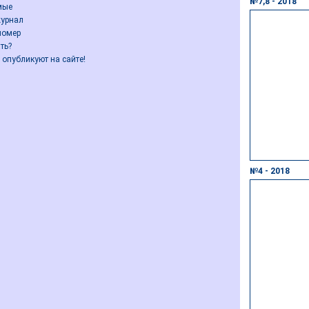
№7,8 - 2018
мые
урнал
номер
ть?
 опубликуют на сайте!
№4 - 2018