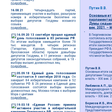
подробнее...
Путин В.В.
16.08.21
Четырнадцать партий,
принимающих участие в выборах, разыграли
Основные ит
номера в избирательном бюллетене на
парламентар
выборах депутатов Госдумы восьмого
Думы седьмог
созыва.
век. 2021. – №
подробнее...
16.09.20
13 сентября прошел единый
В Георгиевском
день голосования в 83 регионах РФ.
состоялась вст
По итогам выборов замещается более 78
Государственно
тыс. мандатов. В четырех регионах
итоги законотв
(Татарстан, Курская, Пензенская и
Президент РФ В
Ярославская области) прошли довыборы
государственно
депутатов Госдумы, в 11 регионах - выборы
что многое был
депутатов законодательных собраний, в 18 -
выборы высших должностных лиц
подробнее...
Путин В.В.
Основные итоги за
05.09.18
Единый день голосования
депутатами Госуд
состоится 9 сентября 2018 года.
Он
власть – ХХI век. 2
завершит 84 избирательные кампании в 52
субъектах РФ. В 26 регионах в Единый день
Любимов А.П., Ш
голосования состоятся выборы высших
Международная гу
должностных лиц. Москва готова к выборам
значимость, доктр
Мэра с цветами
власть – ХХI век. 2
подробнее...
Борисов И.Б., Иг
19.03.18
«Единая Россия» приняла
Международное на
активное участие в избирательной
Представительная в
кампании Президента РФ,
оказав помощь