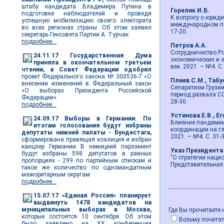
штабу кандидата Владимира Путина в
Горелик И.Б.
подготовке наблюдателей и проведя
К вопросу о юрид
успешную мобилизацию своего электората
международном пра
во всех регионах страны. Об этом заявил
17-20.
секретарь Генсовета Партии А. Турчак
подробнее...
Петров А.А.
Сотрудничество Ро
24.11.17
Государственная Дума
экономических и э
приняла в окончательном третьем
век. 2021. – №4. С.
чтении, а Совет Федерации одобрил
проект Федерального закона № 300536-7 «О
Плиев С.М., Таб
внесении изменений в Федеральный закон
Сепаратизм Грузи
«О выборах Президента Российской
период развала ССС
Федерации».
28-30.
подробнее...
Устинова Е.В., Е
24.09.17
Выборы в Германии. По
Влияние пандемии
итогам голосования будут избраны
координации на гл
депутаты нижней палаты - Бундестага,
2021. – №4. С. 31-3
сформирована правящая коалиция и избран
канцлер Германии В немецкий парламент
Указ Президента
будут избраны 598 депутатов в равных
"О стратегии наци
пропорциях - 299 по партийным спискам и
Представительная в
такое же количество по одномандатным
мажоритарным округам
подробнее...
15.07.17
«Единая Россия» планирует
выдвинуть 1478 кандидатов на
муниципальных выборах в Москве,
Где Вы прочитаете 
которые состоятся 10 сентября. Об этом
Возьму почитат
было заявлено на ХХ конференции