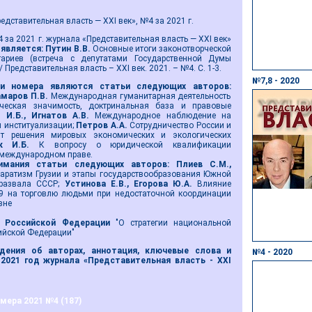
дставительная власть — XXI век», №4 за 2021 г.
 за 2021 г. журнала «Представительная власть — XXI век»
является:
Путин В.В.
Основные итоги законотворческой
ариев (встреча с депутатами Государственной Думы
 Представительная власть – ХХI век. 2021. – №4. С. 1-3.
№7,8 - 2020
и номера являются
статьи следующих авторов:
амаров П.В.
Международная гуманитарная деятельность
ическая значимость, доктринальная база и правовые
 И.Б., Игнатов А.В.
Международное наблюдение на
 институализации;
Петров А.А.
Сотрудничество России и
нт решения мировых экономических и экологических
ик И.Б.
К вопросу о юридической квалификации
 международном праве.
имания статьи
следующих авторов
:
Плиев С.М.,
аратизм Грузии и этапы государствообразования Южной
 развала СССР;
Устинова Е.В., Егорова Ю.А.
Влияние
9 на торговлю людьми при недостаточной координации
вне
а Российской Федерации
"О стратегии национальной
ийской Федерации"
дения об авторах, аннотация, ключевые слова и
№4 - 2020
2021 год журнала «Представительная власть - ХХI
ера 2021 №4 (187)