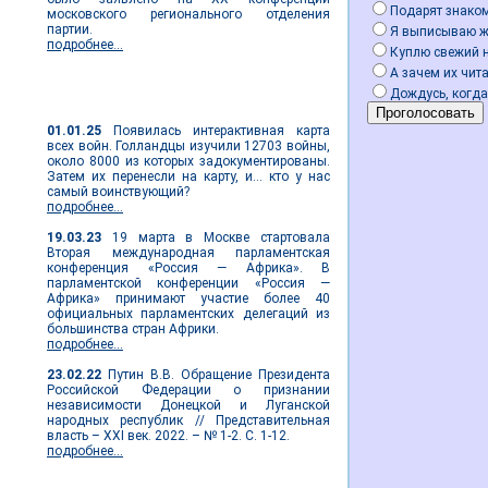
Подарят знако
московского регионального отделения
партии.
Я выписываю ж
подробнее...
Куплю свежий 
А зачем их чита
Дождусь, когда
Мировые новости
01.01.25
Появилась интерактивная карта
всех войн. Голландцы изучили 12703 войны,
около 8000 из которых задокументированы.
Затем их перенесли на карту, и... кто у нас
самый воинствующий?
подробнее...
19.03.23
19 марта в Москве стартовала
Вторая международная парламентская
конференция «Россия — Африка». В
парламентской конференции «Россия —
Африка» принимают участие более 40
официальных парламентских делегаций из
большинства стран Африки.
подробнее...
23.02.22
Путин В.В. Обращение Президента
Российской Федерации о признании
независимости Донецкой и Луганской
народных республик // Представительная
власть – XXI век. 2022. – № 1-2. С. 1-12.
подробнее...