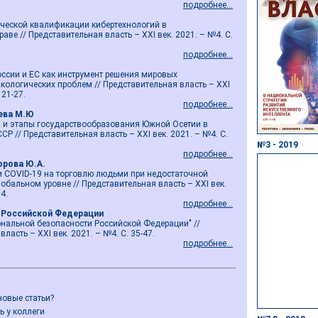
подробнее...
ической квалификации кибертехнологий в
ве // Представительная власть – ХХI век. 2021. – №4. С.
подробнее...
ссии и ЕС как инструмент решения мировых
кологических проблем // Представительная власть – ХХI
 21-27.
подробнее...
уева М.Ю
и и этапы государствообразования Южной Осетии в
Р // Представительная власть – ХХI век. 2021. – №4. С.
№3 - 2019
подробнее...
горова Ю.А.
 COVID-19 на торговлю людьми при недостаточной
обальном уровне // Представительная власть – ХХI век.
4.
подробнее...
 Российской Федерации
ональной безопасности Российской Федерации" //
ласть – ХХI век. 2021. – №4. С. 35-47.
подробнее...
новые статьи?
ь у коллеги