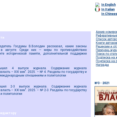
In English
In Italian
In Chinee
Архив номеро
Реферативные
сти
Список автор
Книги авторо
тель Госдумы В.Володин рассказал, какие законы
Рецензии и о
 в августе. Среди них — меры по противодействию
Перечень жур
те исторической памяти, дополнительной поддержке
Поиск по стат
Подписка на 
Подписка на 
Награды
4 выпуск журнала. Содержание журнала
власть – XXI век". 2025. – № 4. Разделы по государству и
 международным отношениям и политологии
№3 - 2021
2-3 выпуск журнала. Содержание журнала
власть – XXI век". 2025. – № 2-3. Разделы по государству
 и политологии
редактору