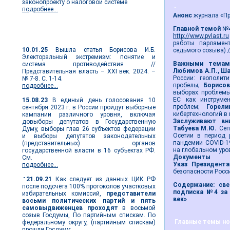
законопроекту о налоговой системе
подробнее...
Анонс
журнала «Пре
Главной темой
№4
Новости выборов
http://www.pvlast.ru
работы парламент
10.01.25
Вышла статья Борисова И.Б.
седьмого созыва) //
Электоральный экстремизм: понятие и
Важными темам
система противодействия //
Любимов А.П., Ш
Представительная власть – XXI век. 2024. –
России: геополит
№ 7-8. С. 1-14.
пробелы;
Борисов
подробнее...
выборах: проблемы
ЕС как инструме
15.08.23
В единый день голосования 10
проблем;
Горел
сентября 2023 г. в России пройдут выборные
кибертехнологий в
кампании различного уровня, включая
Заслуживают вн
довыборы депутатов в Государственную
Табуева М.Ю.
Сеп
Думу, выборы глав 26 субъектов федерации
Осетии в период
и выборы депутатов законодательных
пандемии COVID-1
(представительных) органов
на глобальном уро
государственной власти в 16 субъектах РФ.
Документы
См.
Указ Президент
подробнее...
безопасности Росс
21.09.21
Как следует из данных ЦИК РФ
Содержание: све
после подсчёта 100% протоколов участковых
подписка №4 за 
избирательных комиссий,
представители
век»
восьми политических партий и пять
самовыдвиженцев проходят
в восьмой
созыв Госдумы, По партийным спискам. По
Главные темы ном
федеральному округу, (партийным спискам)
прошли Госдуму: