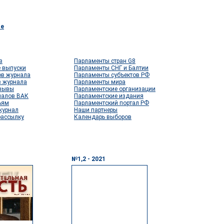
se
в
Парламенты стран G8
 выпуски
Парламенты СНГ и Балтии
ов журнала
Парламенты субъектов РФ
в журнала
Парламенты мира
тзывы
Парламентские организации
налов ВАК
Парламентские издания
ьям
Парламентский портал РФ
журнал
Наши партнеры
рассылку
Календарь выборов
№1,2 - 2021