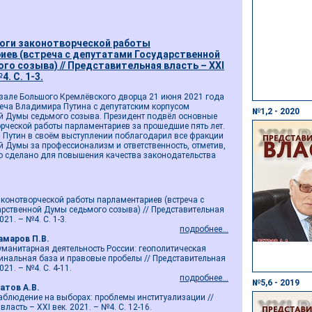
оги законотворческой работы
иев (встреча с депутатами Государственной
о созыва) // Представительная власть – ХХI
4. С. 1-3.
 зале Большого Кремлёвского дворца 21 июня 2021 года
реча Владимира Путина с депутатским корпусом
№1,2 - 2020
й Думы седьмого созыва. Президент подвёл основные
орческой работы парламентариев за прошедшие пять лет.
. Путин в своём выступлении поблагодарил все фракции
й Думы за профессионализм и ответственность, отметив,
о сделано для повышения качества законодательства
конотворческой работы парламентариев (встреча с
арственной Думы седьмого созыва) // Представительная
021. – №4. С. 1-3.
подробнее...
амаров П.В.
манитарная деятельность России: геополитическая
инальная база и правовые пробелы // Представительная
021. – №4. С. 4-11.
подробнее...
№5,6 - 2019
натов А.В.
блюдение на выборах: проблемы институализации //
ласть – ХХI век. 2021. – №4. С. 12-16.