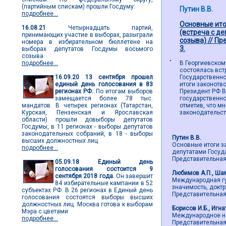
(партийным спискам) прошли Госдуму:
Путин В.В.
подробнее...
Основные ито
16.08.21
Четырнадцать партий,
(встреча с д
принимающих участие в выборах, разыграли
созыва) // Пр
номера в избирательном бюллетене на
3.
выборах депутатов Госдумы восьмого
созыва.
подробнее...
В Георгиевском
состоялась вст
16.09.20
13 сентября прошел
Государственн
единый день голосования в 83
итоги законотв
регионах РФ.
По итогам выборов
Президент РФ В
замещается более 78 тыс.
государственно
мандатов. В четырех регионах (Татарстан,
отметив, что м
Курская, Пензенская и Ярославская
законодательс
области) прошли довыборы депутатов
Госдумы, в 11 регионах - выборы депутатов
законодательных собраний, в 18 - выборы
Путин В.В.
высших должностных лиц
Основные итоги з
подробнее...
депутатами Госуд
Представительная в
05.09.18
Единый день
голосования состоится 9
Любимов А.П., Ша
сентября 2018 года.
Он завершит
Международная гу
84 избирательные кампании в 52
значимость, доктр
субъектах РФ. В 26 регионах в Единый день
Представительная в
голосования состоятся выборы высших
должностных лиц. Москва готова к выборам
Борисов И.Б., Игна
Мэра с цветами
Международное на
подробнее...
Представительная в