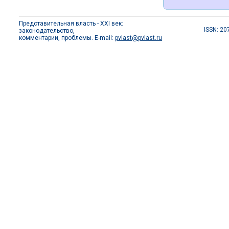
Представительная власть - XXI век:
ISSN: 20
законодательство,
комментарии, проблемы. E-mail:
pvlast@pvlast.ru