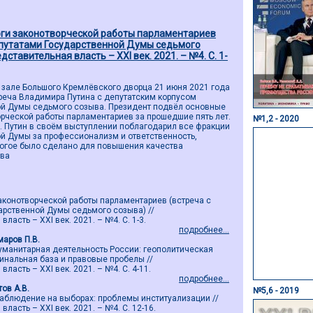
ги законотворческой работы парламентариев
епутатами Государственной Думы седьмого
едставительная власть – ХХI век. 2021. – №4. С. 1-
 зале Большого Кремлёвского дворца 21 июня 2021 года
реча Владимира Путина с депутатским корпусом
ой Думы седьмого созыва. Президент подвёл основные
орческой работы парламентариев за прошедшие пять лет.
№1,2 - 2020
. Путин в своём выступлении поблагодарил все фракции
й Думы за профессионализм и ответственность,
ногое было сделано для повышения качества
тва
аконотворческой работы парламентариев (встреча с
арственной Думы седьмого созыва) //
ласть – ХХI век. 2021. – №4. С. 1-3.
подробнее...
маров П.В.
манитарная деятельность России: геополитическая
инальная база и правовые пробелы //
ласть – ХХI век. 2021. – №4. С. 4-11.
подробнее...
тов А.В.
№5,6 - 2019
блюдение на выборах: проблемы институализации //
ласть – ХХI век. 2021. – №4. С. 12-16.