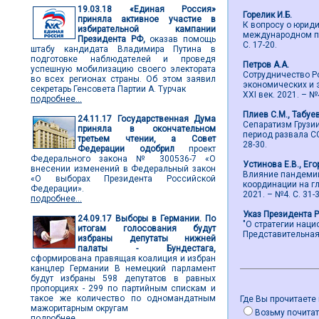
19.03.18
«Единая Россия»
Горелик И.Б.
приняла активное участие в
К вопросу о юрид
избирательной кампании
международном пра
Президента РФ,
оказав помощь
С. 17-20.
штабу кандидата Владимира Путина в
подготовке наблюдателей и проведя
Петров А.А.
успешную мобилизацию своего электората
Сотрудничество Р
во всех регионах страны. Об этом заявил
экономических и 
секретарь Генсовета Партии А. Турчак
ХХI век. 2021. – №4
подробнее...
Плиев С.М., Табуе
24.11.17
Государственная Дума
Сепаратизм Грузи
приняла в окончательном
период развала СС
третьем чтении, а Совет
28-30.
Федерации одобрил
проект
Федерального закона № 300536-7 «О
Устинова Е.В., Его
внесении изменений в Федеральный закон
Влияние пандемии
«О выборах Президента Российской
координации на гл
Федерации».
2021. – №4. С. 31-3
подробнее...
Указ Президента 
24.09.17
Выборы в Германии. По
"О стратегии нац
итогам голосования будут
Представительная в
избраны депутаты нижней
палаты - Бундестага,
сформирована правящая коалиция и избран
канцлер Германии В немецкий парламент
будут избраны 598 депутатов в равных
пропорциях - 299 по партийным спискам и
такое же количество по одномандатным
Где Вы прочитаете
мажоритарным округам
Возьму почитат
подробнее...