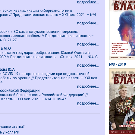
подробнее...
ической квалификации кибертехнологий в
ве // Представительная власть – ХХI век. 2021. – №4.
подробнее...
оссии и ЕС как инструмент решения мировых
экологических проблем // Представительная власть –
. С. 21-27.
подробнее...
ва М.Ю
и и этапы государствообразования Южной Осетии в
СР // Представительная власть – ХХI век. 2021. – №4. С.
№3 - 2019
подробнее...
рова Ю.А.
 COVID-19 на торговлю людьми при недостаточной
обальном уровне // Представительная власть – ХХI век.
4.
подробнее...
Российской Федерации
иональной безопасности Российской Федерации" //
ласть – ХХI век. 2021. – №4. С. 35-47.
подробнее...
 новые статьи?
ь у коллеги