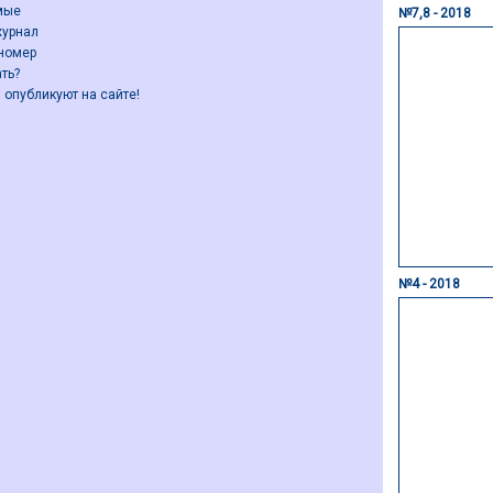
мые
№7,8 - 2018
журнал
номер
ть?
 опубликуют на сайте!
№4 - 2018