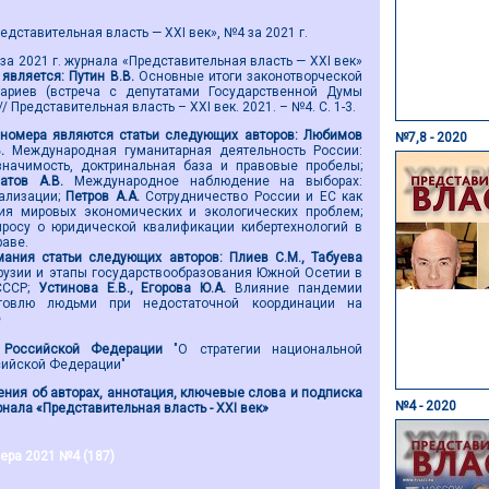
дставительная власть — XXI век», №4 за 2021 г.
а 2021 г. журнала «Представительная власть — XXI век»
является:
Путин В.В.
Основные итоги законотворческой
ариев (встреча с депутатами Государственной Думы
/ Представительная власть – ХХI век. 2021. – №4. С. 1-3.
номера являются
статьи следующих авторов:
Любимов
№7,8 - 2020
В.
Международная гуманитарная деятельность России:
значимость, доктринальная база и правовые пробелы;
натов А.В.
Международное наблюдение на выборах:
ализации;
Петров А.А.
Сотрудничество России и ЕС как
ия мировых экономических и экологических проблем;
просу о юридической квалификации кибертехнологий в
аве.
ания статьи
следующих авторов
:
Плиев С.М., Табуева
рузии и этапы государствообразования Южной Осетии в
СССР;
Устинова Е.В., Егорова Ю.А.
Влияние пандемии
говлю людьми при недостаточной координации на
е
 Российской Федерации
"О стратегии национальной
сийской Федерации"
ния об авторах, аннотация, ключевые слова и подписка
№4 - 2020
нала «Представительная власть - ХХI век»
ера 2021 №4 (187)