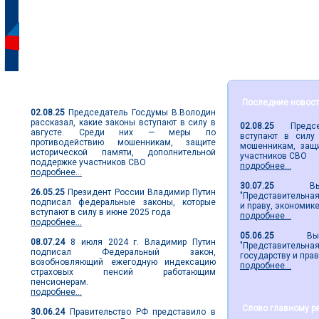
Парламентские новости
Последние новос
02.08.25
Председатель Госдумы В.Володин
рассказал, какие законы вступают в силу в
02.08.25
Председа
августе. Среди них — меры по
вступают в силу
противодействию мошенникам, защите
мошенникам, защи
исторической памяти, дополнительной
участников СВО
поддержке участников СВО
подробнее...
подробнее...
30.07.25
Вышел 
26.05.25
Президент России Владимир Путин
"Представительная 
подписал федеральные законы, которые
и праву, экономик
вступают в силу в июне 2025 года
подробнее...
подробнее...
05.06.25
Вышел 2
08.07.24
8 июля 2024 г. Владимир Путин
"Представительн
подписал Федеральный закон,
государству и пра
возобновляющий ежегодную индексацию
подробнее...
страховых пенсий работающим
пенсионерам.
подробнее...
Слово главному р
30.06.24
Правительство РФ представило в