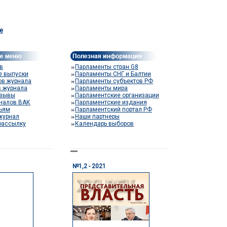
e
в
Парламенты стран G8
е выпуски
Парламенты СНГ и Балтии
ов журнала
Парламенты субъектов РФ
в журнала
Парламенты мира
тзывы
Парламентские организации
налов ВАК
Парламентские издания
тьям
Парламентский портал РФ
журнал
Наши партнеры
рассылку
Календарь выборов
№1,2 - 2021