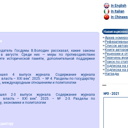
In English
In Italian
In Chinees
Архив номеро
ти
Реферативны
Список автор
Книги авторо
тель Госдумы В.Володин рассказал, какие законы
Рецензии и о
 в августе. Среди них — меры по противодействию
Перечень жур
те исторической памяти, дополнительной поддержке
Поиск по ста
Подписка на 
Подписка на 
Награды
4 выпуск журнала. Содержание журнала
власть – XXI век". 2025. – № 4. Разделы по государству
е, международным отношениям и политологии
№3 - 2021
-3 выпуск журнала. Содержание журнала
ая власть – XXI век". 2025. – № 2-3. Разделы по
ву, экономике и политологии
едактору