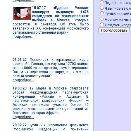
Подарят знако
15.07.17
«Единая Россия»
Я выписываю 
планирует выдвинуть 1478
Куплю свежий 
кандидатов на муниципальных
А зачем их чита
выборах в Москве,
которые
состоятся 10 сентября. Об этом было
Дождусь, когда
заявлено на ХХ конференции московского
регионального отделения партии.
подробнее...
Мировые новости
01.01.25
Появилась интерактивная карта
всех войн. Голландцы изучили 12703 войны,
около 8000 из которых задокументированы.
Затем их перенесли на карту, и... кто у нас
самый воинствующий?
подробнее...
19.03.23
19 марта в Москве стартовала
Вторая международная парламентская
конференция «Россия — Африка». В
парламентской конференции «Россия —
Африка» принимают участие более 40
официальных парламентских делегаций из
большинства стран Африки.
подробнее...
23.02.22
Путин В.В. Обращение Президента
Российской Федерации о признании