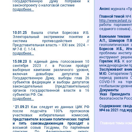
Государственную Думу поправки к
законопроекту о налоговой системе
Анонс
журнала «Пре
подробнее...
Главной темой
№4 з
http://www.pvlast.ru
Новости выборов
работы парламент
седьмого созыва) /
10.01.25
Вышла статья Борисова И.Б.
Важными темами 
Электоральный экстремизм: понятие и
А.П., Шамаров П.
система противодействия //
геополитическая 
Представительная власть – XXI век. 2024. –
Борисов И.Б., Иг
№ 7-8. С. 1-14.
проблемы институ
подробнее...
инструмент решен
Горелик И.Б.
К во
15.08.23
В единый день голосования 10
международном пр
сентября 2023 г. в России пройдут
Заслуживают вним
выборные кампании различного уровня,
М.Ю.
Сепаратизм Г
включая довыборы депутатов в
период развала 
Государственную Думу, выборы глав 26
COVID-19 на тор
субъектов федерации и выборы депутатов
глобальном уровн
законодательных (представительных)
Документы
органов государственной власти в 16
Указ Президента
субъектах РФ. См.
безопасности Рос
подробнее...
Содержание: сведе
21.09.21
Как следует из данных ЦИК РФ
№4 за 2021 год жур
после подсчёта 100% протоколов
участковых избирательных комиссий,
представители восьми политических партий
Главные темы ном
и пять самовыдвиженцев проходят
в
восьмой созыв Госдумы, По партийным
спискам. По федеральному округу,