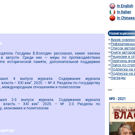
In English
In Italian
In Chinees
Архив номеро
ти
Реферативны
Список автор
Книги авторо
тель Госдумы В.Володин рассказал, какие законы
Рецензии и о
 в августе. Среди них — меры по противодействию
Перечень жур
те исторической памяти, дополнительной поддержке
Поиск по ста
Подписка на 
Подписка на 
Награды
4 выпуск журнала. Содержание журнала
власть – XXI век". 2025. – № 4. Разделы по государству
е, международным отношениям и политологии
№3 - 2021
-3 выпуск журнала. Содержание журнала
ая власть – XXI век". 2025. – № 2-3. Разделы по
ву, экономике и политологии
едактору