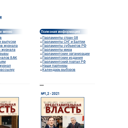
e
в
Парламенты стран G8
е выпуски
Парламенты СНГ и Балтии
ов журнала
Парламенты субъектов РФ
в журнала
Парламенты мира
тзывы
Парламентские организации
налов ВАК
Парламентские издания
тьям
Парламентский портал РФ
журнал
Наши партнеры
рассылку
Календарь выборов
№1,2 - 2021