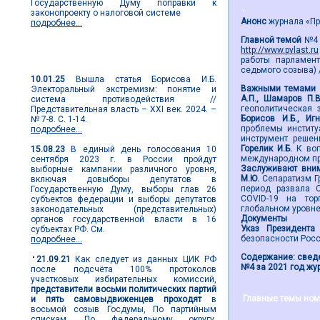
Государственную Думу поправки к
законопроекту о налоговой системе
Анонс
журнала «Пре
подробнее...
Главной темой
№4 з
http://www.pvlast.ru
Новости выборов
работы парламент
седьмого созыва) /
10.01.25
Вышла статья Борисова И.Б.
Важными темами 
Электоральный экстремизм: понятие и
А.П., Шамаров П.
система противодействия //
геополитическая 
Представительная власть – XXI век. 2024. –
Борисов И.Б., Иг
№ 7-8. С. 1-14.
проблемы институ
подробнее...
инструмент решен
Горелик И.Б.
К во
15.08.23
В единый день голосования 10
международном пр
сентября 2023 г. в России пройдут
Заслуживают вним
выборные кампании различного уровня,
М.Ю.
Сепаратизм Г
включая довыборы депутатов в
период развала 
Государственную Думу, выборы глав 26
COVID-19 на тор
субъектов федерации и выборы депутатов
глобальном уровн
законодательных (представительных)
Документы
органов государственной власти в 16
Указ Президента
субъектах РФ. См.
безопасности Рос
подробнее...
Содержание: сведе
21.09.21
Как следует из данных ЦИК РФ
№4 за 2021 год жур
после подсчёта 100% протоколов
участковых избирательных комиссий,
представители восьми политических партий
Главные темы ном
и пять самовыдвиженцев проходят
в
восьмой созыв Госдумы, По партийным
спискам. По федеральному округу,