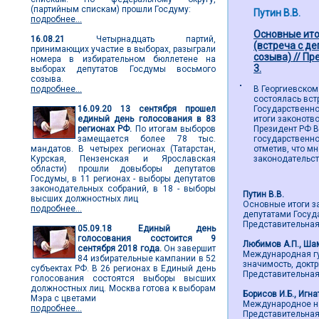
(партийным спискам) прошли Госдуму:
Путин В.В.
подробнее...
Основные ито
16.08.21
Четырнадцать партий,
(встреча с д
принимающих участие в выборах, разыграли
созыва) // Пр
номера в избирательном бюллетене на
3.
выборах депутатов Госдумы восьмого
созыва.
подробнее...
В Георгиевском
состоялась вст
16.09.20
13 сентября прошел
Государственн
единый день голосования в 83
итоги законотв
регионах РФ.
По итогам выборов
Президент РФ В
замещается более 78 тыс.
государственно
мандатов. В четырех регионах (Татарстан,
отметив, что м
Курская, Пензенская и Ярославская
законодательс
области) прошли довыборы депутатов
Госдумы, в 11 регионах - выборы депутатов
законодательных собраний, в 18 - выборы
Путин В.В.
высших должностных лиц
Основные итоги з
подробнее...
депутатами Госуд
Представительная в
05.09.18
Единый день
голосования состоится 9
Любимов А.П., Ша
сентября 2018 года.
Он завершит
Международная гу
84 избирательные кампании в 52
значимость, доктр
субъектах РФ. В 26 регионах в Единый день
Представительная в
голосования состоятся выборы высших
должностных лиц. Москва готова к выборам
Борисов И.Б., Игна
Мэра с цветами
Международное на
подробнее...
Представительная в