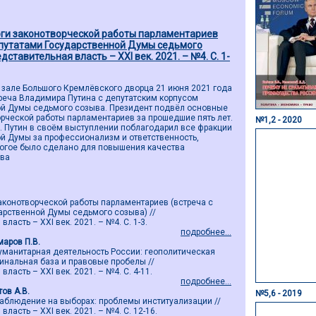
ги законотворческой работы парламентариев
епутатами Государственной Думы седьмого
едставительная власть – ХХI век. 2021. – №4. С. 1-
 зале Большого Кремлёвского дворца 21 июня 2021 года
реча Владимира Путина с депутатским корпусом
ой Думы седьмого созыва. Президент подвёл основные
орческой работы парламентариев за прошедшие пять лет.
№1,2 - 2020
. Путин в своём выступлении поблагодарил все фракции
й Думы за профессионализм и ответственность,
ногое было сделано для повышения качества
тва
аконотворческой работы парламентариев (встреча с
арственной Думы седьмого созыва) //
ласть – ХХI век. 2021. – №4. С. 1-3.
подробнее...
маров П.В.
манитарная деятельность России: геополитическая
инальная база и правовые пробелы //
ласть – ХХI век. 2021. – №4. С. 4-11.
подробнее...
тов А.В.
№5,6 - 2019
блюдение на выборах: проблемы институализации //
ласть – ХХI век. 2021. – №4. С. 12-16.