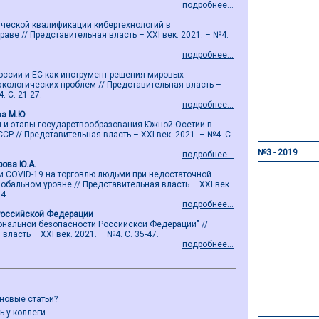
подробнее...
ической квалификации кибертехнологий в
ве // Представительная власть – ХХI век. 2021. – №4.
подробнее...
оссии и ЕС как инструмент решения мировых
экологических проблем // Представительная власть –
. С. 21-27.
подробнее...
ва М.Ю
и и этапы государствообразования Южной Осетии в
СР // Представительная власть – ХХI век. 2021. – №4. С.
№3 - 2019
подробнее...
рова Ю.А.
 COVID-19 на торговлю людьми при недостаточной
обальном уровне // Представительная власть – ХХI век.
4.
подробнее...
Российской Федерации
иональной безопасности Российской Федерации" //
ласть – ХХI век. 2021. – №4. С. 35-47.
подробнее...
 новые статьи?
ь у коллеги