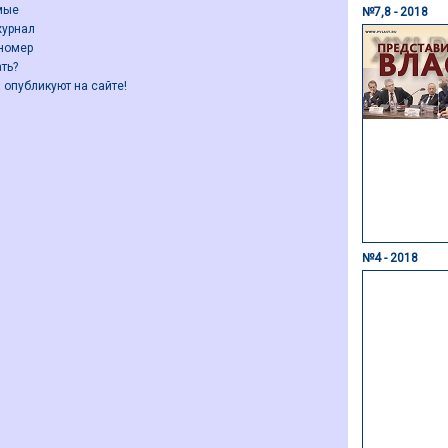
мые
№7,8 - 2018
журнал
номер
ть?
 опубликуют на сайте!
№4 - 2018