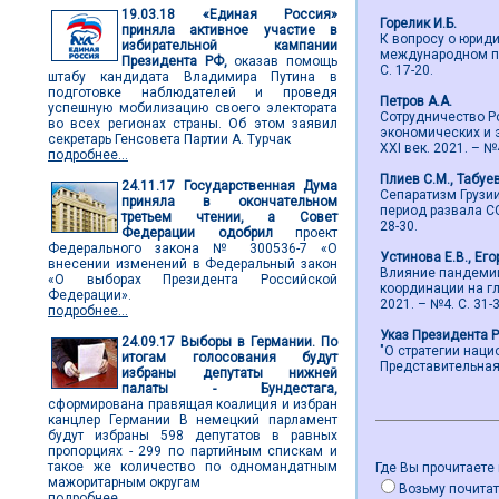
19.03.18
«Единая Россия»
Горелик И.Б.
приняла активное участие в
К вопросу о юрид
избирательной кампании
международном пра
Президента РФ,
оказав помощь
С. 17-20.
штабу кандидата Владимира Путина в
подготовке наблюдателей и проведя
Петров А.А.
успешную мобилизацию своего электората
Сотрудничество Р
во всех регионах страны. Об этом заявил
экономических и 
секретарь Генсовета Партии А. Турчак
ХХI век. 2021. – №4
подробнее...
Плиев С.М., Табуе
24.11.17
Государственная Дума
Сепаратизм Грузи
приняла в окончательном
период развала СС
третьем чтении, а Совет
28-30.
Федерации одобрил
проект
Федерального закона № 300536-7 «О
Устинова Е.В., Его
внесении изменений в Федеральный закон
Влияние пандемии
«О выборах Президента Российской
координации на гл
Федерации».
2021. – №4. С. 31-3
подробнее...
Указ Президента 
24.09.17
Выборы в Германии. По
"О стратегии нац
итогам голосования будут
Представительная в
избраны депутаты нижней
палаты - Бундестага,
сформирована правящая коалиция и избран
канцлер Германии В немецкий парламент
будут избраны 598 депутатов в равных
пропорциях - 299 по партийным спискам и
такое же количество по одномандатным
Где Вы прочитаете
мажоритарным округам
Возьму почитат
подробнее...