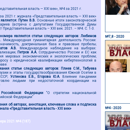
дставительная власть — XXI век», №4 за 2021 г.
а 2021 г. журнала «Представительная власть — XXI век»
является:
Путин В.В.
Основные итоги законотворческой
ариев (встреча с депутатами Государственной Думы
/ Представительная власть – ХХI век. 2021. – №4. С. 1-3.
номера являются
статьи следующих авторов:
Любимов
№7,8 - 2020
В.
Международная гуманитарная деятельность России:
значимость, доктринальная база и правовые пробелы;
натов А.В.
Международное наблюдение на выборах:
ализации;
Петров А.А.
Сотрудничество России и ЕС как
ия мировых экономических и экологических проблем;
просу о юридической квалификации кибертехнологий в
аве.
ания статьи
следующих авторов
:
Плиев С.М., Табуева
рузии и этапы государствообразования Южной Осетии в
СССР;
Устинова Е.В., Егорова Ю.А.
Влияние пандемии
говлю людьми при недостаточной координации на
е
 Российской Федерации
"О стратегии национальной
сийской Федерации"
ния об авторах, аннотация, ключевые слова и подписка
№4 - 2020
нала «Представительная власть - ХХI век»
ера 2021 №4 (187)