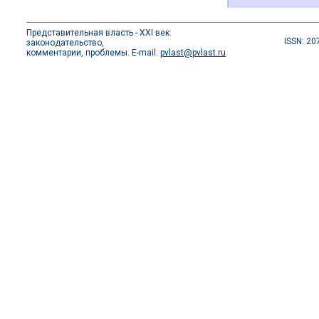
Представительная власть - XXI век:
ISSN: 20
законодательство,
комментарии, проблемы. E-mail:
pvlast@pvlast.ru