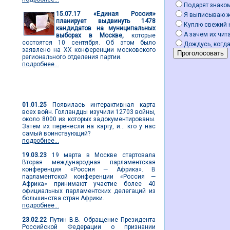
Подарят знако
15.07.17
«Единая Россия»
Я выписываю 
планирует выдвинуть 1478
Куплю свежий 
кандидатов на муниципальных
А зачем их чита
выборах в Москве,
которые
состоятся 10 сентября. Об этом было
Дождусь, когда
заявлено на ХХ конференции московского
регионального отделения партии.
подробнее...
Мировые новости
01.01.25
Появилась интерактивная карта
всех войн. Голландцы изучили 12703 войны,
около 8000 из которых задокументированы.
Затем их перенесли на карту, и... кто у нас
самый воинствующий?
подробнее...
19.03.23
19 марта в Москве стартовала
Вторая международная парламентская
конференция «Россия — Африка». В
парламентской конференции «Россия —
Африка» принимают участие более 40
официальных парламентских делегаций из
большинства стран Африки.
подробнее...
23.02.22
Путин В.В. Обращение Президента
Российской Федерации о признании