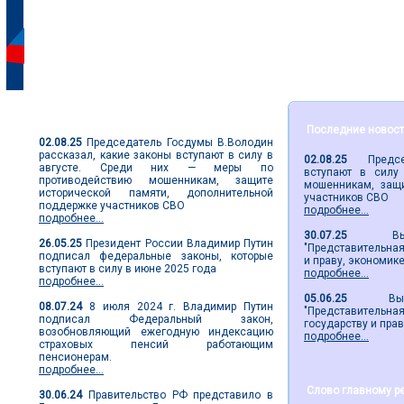
Парламентские новости
Последние новос
02.08.25
Председатель Госдумы В.Володин
рассказал, какие законы вступают в силу в
02.08.25
Председа
августе. Среди них — меры по
вступают в силу
противодействию мошенникам, защите
мошенникам, защи
исторической памяти, дополнительной
участников СВО
поддержке участников СВО
подробнее...
подробнее...
30.07.25
Вышел 
26.05.25
Президент России Владимир Путин
"Представительная 
подписал федеральные законы, которые
и праву, экономик
вступают в силу в июне 2025 года
подробнее...
подробнее...
05.06.25
Вышел 2
08.07.24
8 июля 2024 г. Владимир Путин
"Представительн
подписал Федеральный закон,
государству и пра
возобновляющий ежегодную индексацию
подробнее...
страховых пенсий работающим
пенсионерам.
подробнее...
Слово главному р
30.06.24
Правительство РФ представило в