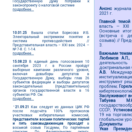
Государственную Думу поправки к
законопроекту о налоговой системе
Анонс
журнала 
подробнее...
2021 г.
Главной темой
Новости выборов
власть — XXI
Основные итог
10.01.25
Вышла статья Борисова И.Б.
(встреча с д
Электоральный экстремизм: понятие и
созыва) // Пред
система противодействия //
3.
Представительная власть – XXI век. 2024. –
№ 7-8. С. 1-14.
Важными темам
подробнее...
Любимов А.П.,
15.08.23
В единый день голосования 10
деятельность
сентября 2023 г. в России пройдут
доктринальная 
выборные кампании различного уровня,
А.В.
Междунар
включая довыборы депутатов в
институализаци
Государственную Думу, выборы глав 26
инструмент реш
субъектов федерации и выборы депутатов
проблем;
Горел
законодательных (представительных)
органов государственной власти в 16
кибертехнологи
субъектах РФ. См.
Заслуживают вн
подробнее...
Табуева 
государствооб
21.09.21
Как следует из данных ЦИК РФ
СССР;
Устинова
после подсчёта 100% протоколов
19 на торговл
участковых избирательных комиссий,
глобальном уро
представители восьми политических партий
и пять самовыдвиженцев проходят
в
Документы
восьмой созыв Госдумы, По партийным
Указ Президе
спискам. По федеральному округу,