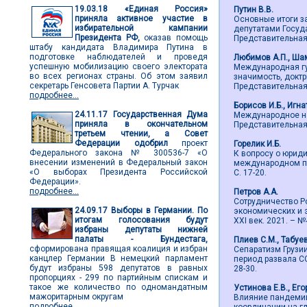
19.03.18
«Единая Россия»
Путин В.В.
приняла активное участие в
Основные итоги з
избирательной кампании
депутатами Госуд
Президента РФ,
оказав помощь
Представительная в
штабу кандидата Владимира Путина в
подготовке наблюдателей и проведя
Любимов А.П., Ша
успешную мобилизацию своего электората
Международная гу
во всех регионах страны. Об этом заявил
значимость, доктр
секретарь Генсовета Партии А. Турчак
Представительная в
подробнее...
Борисов И.Б., Игна
24.11.17
Государственная Дума
Международное на
приняла в окончательном
Представительная в
третьем чтении, а Совет
Федерации одобрил
проект
Горелик И.Б.
Федерального закона № 300536-7 «О
К вопросу о юрид
внесении изменений в Федеральный закон
международном пра
«О выборах Президента Российской
С. 17-20.
Федерации».
подробнее...
Петров А.А.
Сотрудничество Р
24.09.17
Выборы в Германии. По
экономических и 
итогам голосования будут
ХХI век. 2021. – №4
избраны депутаты нижней
палаты - Бундестага,
Плиев С.М., Табуе
сформирована правящая коалиция и избран
Сепаратизм Грузи
канцлер Германии В немецкий парламент
период развала СС
будут избраны 598 депутатов в равных
28-30.
пропорциях - 299 по партийным спискам и
такое же количество по одномандатным
Устинова Е.В., Его
мажоритарным округам
Влияние пандемии
подробнее...