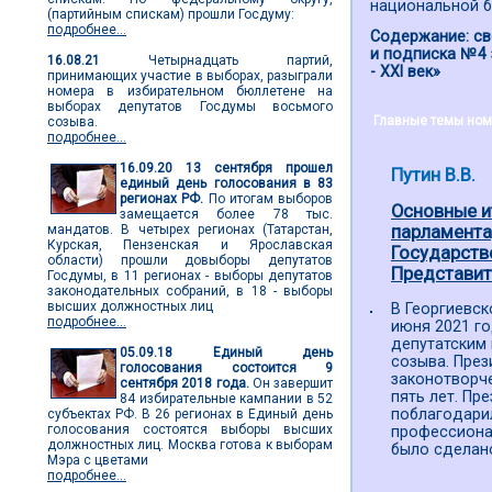
национальной б
(партийным спискам) прошли Госдуму:
подробнее...
Содержание: св
и подписка №4 
16.08.21
Четырнадцать партий,
- ХХI век»
принимающих участие в выборах, разыграли
номера в избирательном бюллетене на
выборах депутатов Госдумы восьмого
Главные темы ном
созыва.
подробнее...
16.09.20
13 сентября прошел
Путин В.В.
единый день голосования в 83
регионах РФ.
По итогам выборов
Основные и
замещается более 78 тыс.
мандатов. В четырех регионах (Татарстан,
парламента
Курская, Пензенская и Ярославская
Государств
области) прошли довыборы депутатов
Представите
Госдумы, в 11 регионах - выборы депутатов
законодательных собраний, в 18 - выборы
высших должностных лиц
В Георгиевс
подробнее...
июня 2021 го
депутатским
05.09.18
Единый день
созыва. През
голосования состоится 9
законотворч
сентября 2018 года.
Он завершит
пять лет. Пр
84 избирательные кампании в 52
поблагодари
субъектах РФ. В 26 регионах в Единый день
голосования состоятся выборы высших
профессионал
должностных лиц. Москва готова к выборам
было сделан
Мэра с цветами
подробнее...