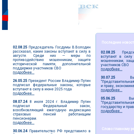
Парламентские новости
Последние новос
02.08.25
Председатель Госдумы В.Володин
рассказал, какие законы вступают в силу в
02.08.25
Председа
августе. Среди них — меры по
вступают в силу
противодействию мошенникам, защите
мошенникам, защи
исторической памяти, дополнительной
участников СВО
поддержке участников СВО
подробнее...
подробнее...
30.07.25
Вышел 
26.05.25
Президент России Владимир Путин
"Представительная 
подписал федеральные законы, которые
и праву, экономик
вступают в силу в июне 2025 года
подробнее...
подробнее...
05.06.25
Вышел 2
08.07.24
8 июля 2024 г. Владимир Путин
"Представительн
подписал Федеральный закон,
государству и пра
возобновляющий ежегодную индексацию
подробнее...
страховых пенсий работающим
пенсионерам.
подробнее...
Слово главному р
30.06.24
Правительство РФ представило в