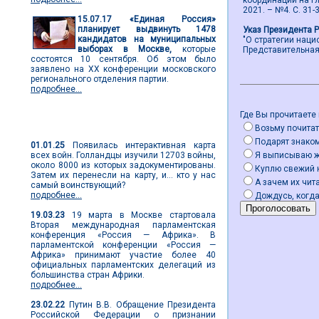
координации на гл
2021. – №4. С. 31-3
15.07.17
«Единая Россия»
планирует выдвинуть 1478
Указ Президента 
кандидатов на муниципальных
"О стратегии нац
выборах в Москве,
которые
Представительная в
состоятся 10 сентября. Об этом было
заявлено на ХХ конференции московского
регионального отделения партии.
подробнее...
Где Вы прочитаете
Мировые новости
Возьму почитат
Подарят знако
01.01.25
Появилась интерактивная карта
всех войн. Голландцы изучили 12703 войны,
Я выписываю 
около 8000 из которых задокументированы.
Куплю свежий 
Затем их перенесли на карту, и... кто у нас
А зачем их чита
самый воинствующий?
подробнее...
Дождусь, когда
19.03.23
19 марта в Москве стартовала
Вторая международная парламентская
конференция «Россия — Африка». В
парламентской конференции «Россия —
Африка» принимают участие более 40
официальных парламентских делегаций из
большинства стран Африки.
подробнее...
23.02.22
Путин В.В. Обращение Президента
Российской Федерации о признании