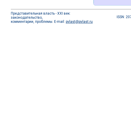
Представительная власть - XXI век:
ISSN: 20
законодательство,
комментарии, проблемы. E-mail:
pvlast@pvlast.ru