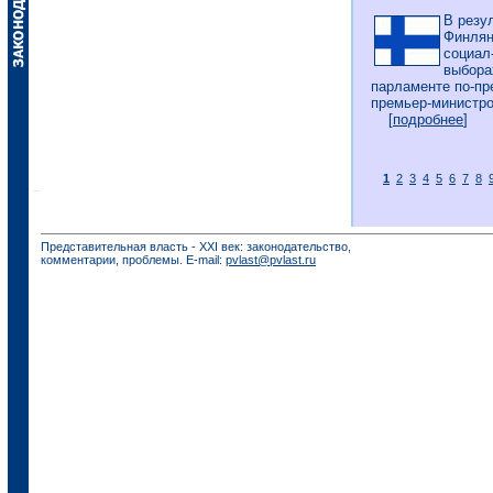
В резу
Финлян
социал
выбора
парламенте по-пр
премьер-министро
[
подробнее
]
1
2
3
4
5
6
7
8
Представительная власть - XXI век: законодательство,
комментарии, проблемы. E-mail:
pvlast@pvlast.ru