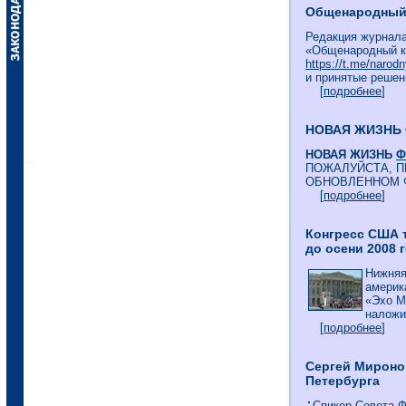
Общенародный к
Редакция журнала
«Общенародный к
https://t.me/narodn
и принятые решен
[
подробнее
]
НОВАЯ ЖИЗНЬ
НОВАЯ ЖИЗНЬ
Ф
ПОЖАЛУЙСТА, П
ОБНОВЛЕННОМ 
[
подробнее
]
Конгресс США 
до осени 2008 
Нижняя
америк
«Эхо М
наложит
[
подробнее
]
Сергей Мироно
Петербурга
Спикер Совета Ф