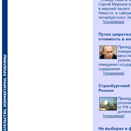
Сергей Миронов в
в верхней палате
Новости, в тайном
петербургского З
[
подробнее
]
Путин запрети
стоимость в и
Презид
поведе
август
указом
поведения госуд
содержания...
[
подробнее
]
Страсбургский
России
Презид
уполно
от РФ 
должно
[
подробнее
]
На выборах в 