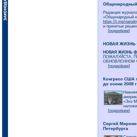
Общенародный к
Редакция журнала
«Общенародный к
https://t.me/narodn
и принятые решен
[
подробнее
]
НОВАЯ ЖИЗНЬ
НОВАЯ ЖИЗНЬ
Ф
ПОЖАЛУЙСТА, П
ОБНОВЛЕННОМ 
[
подробнее
]
Конгресс США 
до осени 2008 
Нижняя
америк
«Эхо М
наложит
[
подробнее
]
Сергей Мироно
Петербурга
Спикер