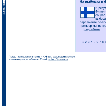
На выборах в 
В резу
Финлян
социал
выбора
парламенте по-пр
премьер-министро
[
подробнее
]
1
2
3
4
5
6
7
8
Представительная власть - XXI век: законодательство,
комментарии, проблемы. E-mail:
pvlast@pvlast.ru