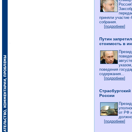
Россия
Заксоб
переда
приняли участие 
собрания.
[
подробнее
]
Путин запрети
стоимость в и
Презид
поведе
август
указом
поведения госуд
содержания...
[
подробнее
]
Страсбургский
России
Презид
уполно
от РФ 
должно
[
подробнее
]