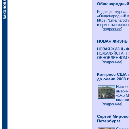
Общенародный к
Редакция журнала
«Общенародный к
https://t.me/narodn
и принятые решен
[
подробнее
]
НОВАЯ ЖИЗНЬ
НОВАЯ ЖИЗНЬ
Ф
ПОЖАЛУЙСТА, П
ОБНОВЛЕННОМ 
[
подробнее
]
Конгресс США 
до осени 2008 
Нижняя
америк
«Эхо М
наложит
[
подробнее
]
Сергей Мироно
Петербурга
Спикер