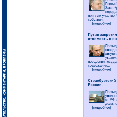
Россия
Заксоб
переда
приняли участие 
собрания.
[
подробнее
]
Путин запрети
стоимость в и
Презид
поведе
август
указом
поведения госуд
содержания...
[
подробнее
]
Страсбургский
России
Презид
уполно
от РФ 
должно
[
подробнее
]