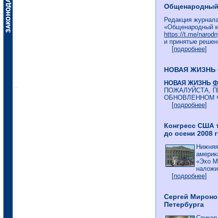
Общенародный к
Редакция журнала
«Общенародный к
https://t.me/narodn
и принятые решен
[
подробнее
]
НОВАЯ ЖИЗНЬ
НОВАЯ ЖИЗНЬ
Ф
ПОЖАЛУЙСТА, П
ОБНОВЛЕННОМ 
[
подробнее
]
Конгресс США 
до осени 2008 
Нижняя
америк
«Эхо М
наложит
[
подробнее
]
Сергей Мироно
Петербурга
Спикер