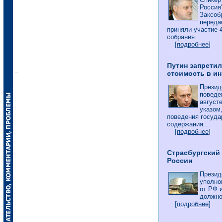
Россия
Заксоб
переда
приняли участие 
собрания.
[
подробнее
]
Путин запрети
стоимость в и
Презид
поведе
август
указом
поведения госуд
содержания...
[
подробнее
]
Страсбургский
России
Презид
уполно
от РФ 
должно
[
подробнее
]