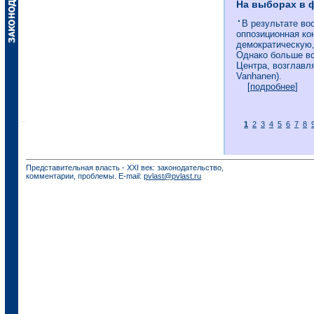
На выборах в 
В результате во
оппозиционная ко
демократическую,
Однако больше вс
Центра, возглавл
Vanhanen).
[
подробнее
]
1
2
3
4
5
6
7
8
Представительная власть - XXI век: законодательство,
комментарии, проблемы. E-mail:
pvlast@pvlast.ru