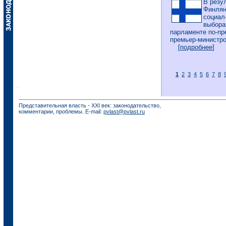
В резу
Финлян
социал
выбора
парламенте по-пр
премьер-министро
[
подробнее
]
1
2
3
4
5
6
7
8
Представительная власть - XXI век: законодательство,
комментарии, проблемы. E-mail:
pvlast@pvlast.ru