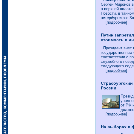
Сергей Миронов в
в верхней палате
Новости, в тайном
петербургского З
[
подробнее
]
Путин запрети
стоимость в и
Президент внес 
государственных 
соответствии с п
служебного пове
следующего содер
[
подробнее
]
Страсбургский
России
Презид
уполно
от РФ 
должно
[
подробнее
]
На выборах в 