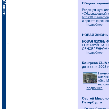
Общенародный к
Редакция журнала
«Общенародный к
https://t.me/narodn
и принятые решен
[
подробнее
]
НОВАЯ ЖИЗНЬ
НОВАЯ ЖИЗНЬ
Ф
ПОЖАЛУЙСТА, П
ОБНОВЛЕННОМ 
[
подробнее
]
Конгресс США 
до осени 2008 
Нижняя
америк
«Эхо М
наложит
[
подробнее
]
Сергей Мироно
Петербурга
Спикер Совета Ф