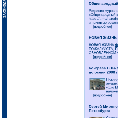
Общенародный к
Редакция журнала
«Общенародный к
https://t.me/narodn
и принятые решен
[
подробнее
]
НОВАЯ ЖИЗНЬ
НОВАЯ ЖИЗНЬ
Ф
ПОЖАЛУЙСТА, П
ОБНОВЛЕННОМ 
[
подробнее
]
Конгресс США 
до осени 2008 
Нижняя
америк
«Эхо М
наложит
[
подробнее
]
Сергей Мироно
Петербурга
Спикер