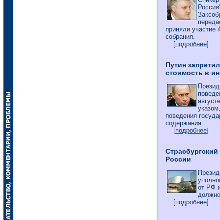
Россия
Заксоб
переда
приняли участие 
собрания.
[
подробнее
]
Путин запрети
стоимость в и
Презид
поведе
август
указом
поведения госуд
содержания...
[
подробнее
]
Страсбургский
России
Презид
уполно
от РФ 
должно
[
подробнее
]