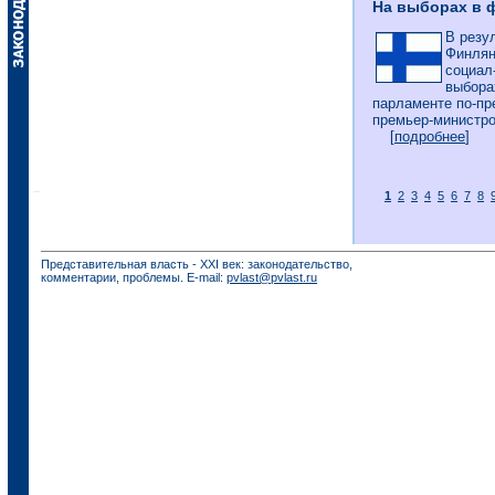
На выборах в 
В резу
Финлян
социал
выбора
парламенте по-пр
премьер-министро
[
подробнее
]
1
2
3
4
5
6
7
8
Представительная власть - XXI век: законодательство,
комментарии, проблемы. E-mail:
pvlast@pvlast.ru