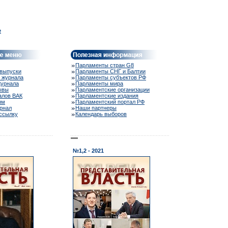
e
Парламенты стран G8
выпуски
Парламенты СНГ и Балтии
 журнала
Парламенты субъектов РФ
журнала
Парламенты мира
ывы
Парламентские организации
алов ВАК
Парламентские издания
ям
Парламентский портал РФ
рнал
Наши партнеры
ассылку
Календарь выборов
№1,2 - 2021