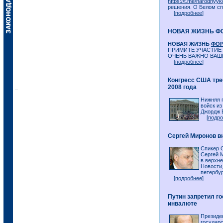
https://t.me/narodnyyk
решения. О Белом спи
[
подробнее
]
НОВАЯ ЖИЗНЬ Ф
НОВАЯ ЖИЗНЬ
ФО
ПРИМИТЕ УЧАСТИЕ
ОЧЕНЬ ВАЖНО ВАШ
[
подробнее
]
Конгресс США тре
2008 года
Нижняя 
войск из
Джордж Б
[
подро
Сергей Миронов в
Спикер 
Сергей 
в верхне
Новости,
петербур
[
подробнее
]
Путин запретил г
инвалюте
Президе
государс