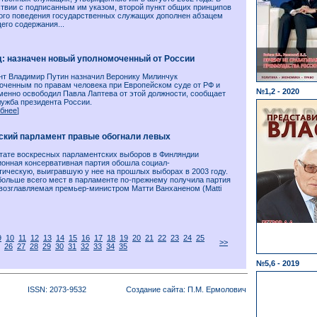
ствии с подписанным им указом, второй пункт общих принципов
ого поведения государственных служащих дополнен абзацем
его содержания...
д: назначен новый уполномоченный от России
нт Владимир Путин назначил Веронику Милинчук
оченным по правам человека при Европейском суде от РФ и
№1,2 - 2020
менно освободил Павла Лаптева от этой должности, сообщает
лужба президента России.
бнее
]
ский парламент правые обогнали левых
ьтате воскресных парламентских выборов в Финляндии
ионная консервативная партия обошла социал-
тическую, выигравшую у нее на прошлых выборах в 2003 году.
больше всего мест в парламенте по-прежнему получила партия
 возглавляемая премьер-министром Матти Ванханеном (Matti
9
10
11
12
13
14
15
16
17
18
19
20
21
22
23
24
25
>>
26
27
28
29
30
31
32
33
34
35
№5,6 - 2019
ISSN: 2073-9532
Создание сайта: П.М. Ермолович