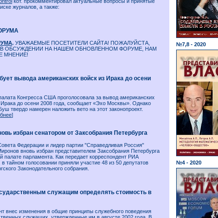
ontrol
кот. прокомментировал актуальные вопросы и принятые
ске журналов, а также:
ОРУМА
РУМА
.
УВАЖАЕМЫЕ ПОСЕТИТЕЛИ САЙТА! ПОЖАЛУЙСТА,
№7,8 - 2020
 В ОБСУЖДЕНИИ НА НАШЕМ ОБНОВЛЕННОМ ФОРУМЕ, НАМ
Е МНЕНИЕ!
бует вывода американских войск из Ирака до осени
палата Конгресса США проголосовала за вывод американских
 Ирака до осени 2008 года, сообщает «Эхо Москвы». Однако
уш твердо намерен наложить вето на этот законопроект.
бнее
]
новь избран сенатором от Заксобрания Петербурга
Совета Федерации и лидер партии "Справедливая Россия"
Миронов вновь избран представителем Заксобрания Петербурга
й палате парламента. Как передает корреспондент РИА
 в тайном голосовании приняли участие 48 из 50 депутатов
№4 - 2020
гского Законодательного собрания.
осударственным служащим определять стоимость в
нт внес изменения в общие принципы служебного поведения
твенных служащих, утвержденные им в августе 2002 года. В