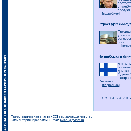
соответ
служебн
следующ
[
подробнее
]
Страсбургский су
Президе
уполном
одновре
пресс-с
[
подро
На выборах в фин
В резул
оппозиц
демокра
Однако 
Центра,
Vanhanen).
[
подробнее
]
1
2
3
4
5
6
7
8
Представительная власть - XXI век: законодательство,
комментарии, проблемы. E-mail:
pvlast@pvlast.ru