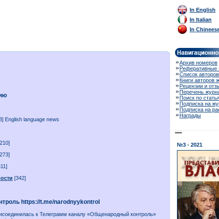
In English
In Italian
In Chinees
Архив номеров
Реферативные 
Список авторов
Книги авторов 
Рецензии и отз
Перечень журн
рию
Поиск по стать
Подписка на жу
Подписка на р
Награды
8] English language news
210]
№3 - 2021
273]
11]
вости
[342]
роль https://t.me/narodnyykontrol
исоединилась к Телеграмм каналу «Общенародный контроль»