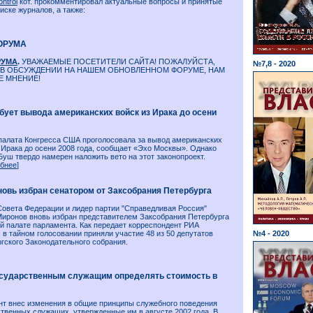
ontrol
кот. прокомментировал актуальные вопросы и принятые
ске журналов, а также:
ОРУМА
РУМА
.
УВАЖАЕМЫЕ ПОСЕТИТЕЛИ САЙТА! ПОЖАЛУЙСТА,
№7,8 - 2020
 В ОБСУЖДЕНИИ НА НАШЕМ ОБНОВЛЕННОМ ФОРУМЕ, НАМ
Е МНЕНИЕ!
бует вывода американских войск из Ирака до осени
палата Конгресса США проголосовала за вывод американских
 Ирака до осени 2008 года, сообщает «Эхо Москвы». Однако
уш твердо намерен наложить вето на этот законопроект.
бнее
]
новь избран сенатором от Заксобрания Петербурга
Совета Федерации и лидер партии "Справедливая Россия"
Миронов вновь избран представителем Заксобрания Петербурга
й палате парламента. Как передает корреспондент РИА
 в тайном голосовании приняли участие 48 из 50 депутатов
№4 - 2020
гского Законодательного собрания.
осударственным служащим определять стоимость в
нт внес изменения в общие принципы служебного поведения
твенных служащих, утвержденные им в августе 2002 года. В