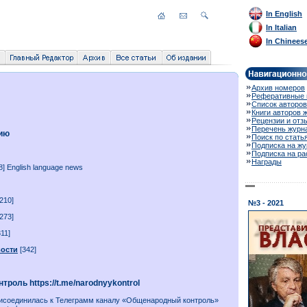
In English
In Italian
In Chinees
Архив номеров
Реферативные 
Список авторов
Книги авторов 
Рецензии и отз
Перечень журн
рию
Поиск по стать
Подписка на жу
Подписка на р
Награды
8] English language news
210]
№3 - 2021
273]
11]
вости
[342]
роль https://t.me/narodnyykontrol
исоединилась к Телеграмм каналу «Общенародный контроль»