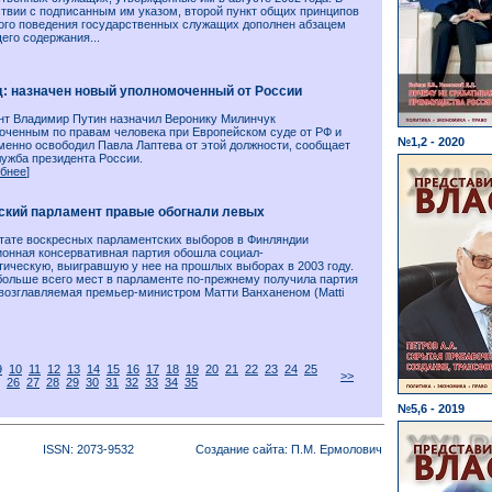
ствии с подписанным им указом, второй пункт общих принципов
ого поведения государственных служащих дополнен абзацем
его содержания...
д: назначен новый уполномоченный от России
нт Владимир Путин назначил Веронику Милинчук
оченным по правам человека при Европейском суде от РФ и
№1,2 - 2020
менно освободил Павла Лаптева от этой должности, сообщает
лужба президента России.
бнее
]
ский парламент правые обогнали левых
ьтате воскресных парламентских выборов в Финляндии
ионная консервативная партия обошла социал-
тическую, выигравшую у нее на прошлых выборах в 2003 году.
больше всего мест в парламенте по-прежнему получила партия
 возглавляемая премьер-министром Матти Ванханеном (Matti
9
10
11
12
13
14
15
16
17
18
19
20
21
22
23
24
25
>>
26
27
28
29
30
31
32
33
34
35
№5,6 - 2019
ISSN: 2073-9532
Создание сайта: П.М. Ермолович