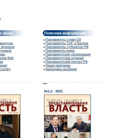
e
Парламенты стран G8
выпуски
Парламенты СНГ и Балтии
 журнала
Парламенты субъектов РФ
журнала
Парламенты мира
ывы
Парламентские организации
алов ВАК
Парламентские издания
ям
Парламентский портал РФ
рнал
Наши партнеры
ассылку
Календарь выборов
№1,2 - 2021