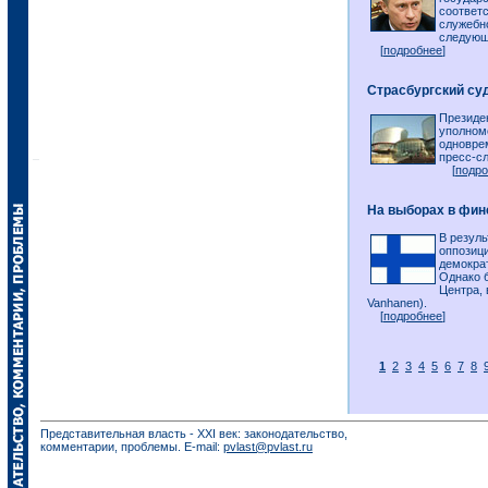
соответ
служебн
следующ
[
подробнее
]
Страсбургский су
Президе
уполном
одновре
пресс-с
[
подро
На выборах в фин
В резул
оппозиц
демокра
Однако 
Центра,
Vanhanen).
[
подробнее
]
1
2
3
4
5
6
7
8
Представительная власть - XXI век: законодательство,
комментарии, проблемы. E-mail:
pvlast@pvlast.ru