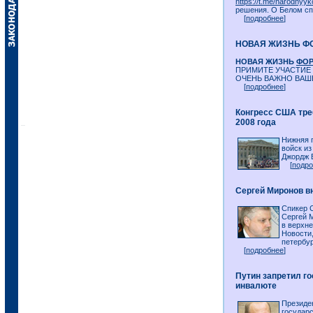
https://t.me/narodnyyk
решения. О Белом спи
[
подробнее
]
НОВАЯ ЖИЗНЬ Ф
НОВАЯ ЖИЗНЬ
ФО
ПРИМИТЕ УЧАСТИЕ
ОЧЕНЬ ВАЖНО ВАШ
[
подробнее
]
Конгресс США тре
2008 года
Нижняя 
войск из
Джордж Б
[
подро
Сергей Миронов в
Спикер 
Сергей 
в верхне
Новости,
петербур
[
подробнее
]
Путин запретил г
инвалюте
Президе
государс