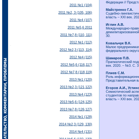
Федерации // Предста
2011 №1 (104)
Майстренко Г.А.
2011 №2, 3 (105, 106)
Судебно-лингвистиче
власть – ХХI век. 202
2011 №4 (107)
Иглин А.В.
2011 №5,6 2011
Международно-право
демилитаризованной 
2011 №7,8 (110, 111)
30.
2012 №1 (112)
Ковальчук В.К.
Малое предпринимат
2012 №2,3 (113, 114)
федерального округа)
2012 №4 (115)
Шамаров П.В.
Прагматический подх
2012 №5,6 (116,117)
век. 2020. – №3. С. 3
2012 №7,8 (118,119)
Плиев С.М.
Роль информационно
2013 №1 (120)
Представительная вла
2013 №2,3 (121,122)
Егоров А.И., Устино
Семиотический аспе
2013 №4 (123)
студентов по напра
власть – ХХI век. 202
2013 №5,6 (124,125)
2013 №7,8 (126,127)
2014 №1 (128)
2014 №2,3 (129, 130)
2014 №4 (131)