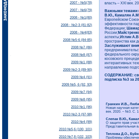
2007 - №5(78)
власть – ХХI век. 20
2007 - №6(79)
Важными темами 
В.Ю., Камалян А.М
2008 - №1(80)
Европейском Союз
эффективности пар
2008 - №2-3 (81-82)
Федерации;
Шамар
2008 - №4(83)
России;
Майстренко
аспекты;
Иглин А.В
2008 №5-6 (84-85)
пространства как 
Заслуживают вним
2008 №7 (86)
предпринимательст
федерального окру
2008 №8 (87)
косовского прецед
2009 №1 (88)
интерактивных тех
направлению подг
2009 №2-3 (89-90)
СОДЕРЖАНИЕ:
св
2009 №4 (91)
подписка №3
за 2
2009 №5, 6 (92, 93)
2009 №7 (94)
2009 №8 (95)
Гранкин И.В., Люб
2010 №1 (96)
Новая научная катег
век. 2020. – №3. С. 1
2010 №2-3 (97-98)
Слепак В.Ю., Камал
2010 №4 (99)
О защите прав участ
Представительная вла
2010 №5,6 (100, 101)
Теплова Д.О., Буйк
2010 №7,8 (102, 103)
Проблемы обеспечен