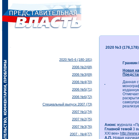
2020 №3 (176,178)
2020 №5-6 (180-181)
Гранкин 
2006 №2(68)
Новая на
Представ
2006 №3(69)
Данная с
2006 №4(70)
монограф
2006 №5(71)
изданную
Отмечает
2006 №6(72)
раскрыти
самоупра
Специальный выпуск 2007 (73)
реализуе
2007 №1(74)
2007 №2(75)
Анонс
журнала «Пр
2007 №3(76)
Главной темой
3 в
XXI век»
http://www.
2007 - №4(77)
А.П.
Новая научная