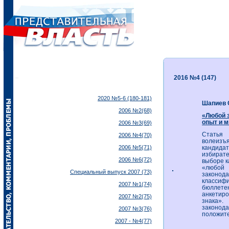
2016 №4 (147)
2020 №5-6 (180-181)
Шапиев 
2006 №2(68)
«Любой 
опыт и м
2006 №3(69)
Статья 
2006 №4(70)
волеизъ
2006 №5(71)
кандида
избират
2006 №6(72)
выборе 
«любой 
Специальный выпуск 2007 (73)
законо
классиф
2007 №1(74)
бюллете
анкетиро
2007 №2(75)
знака».
законод
2007 №3(76)
положите
2007 - №4(77)