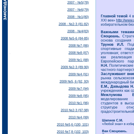
2007 - №5(78)
2007 - №6(79)
Главной темой
4 в
2008 - №1(80)
XXI век»
http://www.
2008 - №2-3 (81-82)
избирательном бюл
2008 - №4(83)
Важными темами
Сяоцюань.
Страте
2008 №5-6 (84-85)
основа создания 
Трунов И.Л.
Подл
2008 №7 (86)
спортивные глад
2008 №8 (87)
уголовная; ответс
как реализация
2009 №1 (88)
Европейского пар
Н.Н.
Политические 
2009 №2-3 (89-90)
частного партнерств
Заслуживают вни
2009 №4 (91)
рынка сельскохоз
2009 №5, 6 (92, 93)
международный би
Е.М., Давыдова Н.
2009 №7 (94)
учреждениях как с
Межлумова В
2009 №8 (95)
моделирование р
2010 №1 (96)
студентов в выс
структуре отн
2010 №2-3 (97-98)
градостроительной
2010 №4 (99)
Шапиев С.М.
«Любой знак» в изби
2010 №5,6 (100, 101)
Ван Сяоцюань.
2010 №7,8 (102, 103)