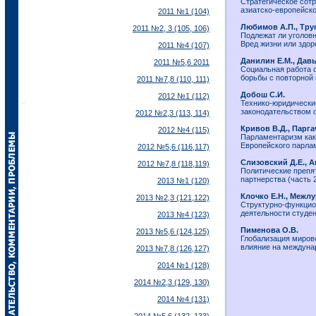
Стратегическое сотр
азиатско-европейско
2011 №1 (104)
Любимов А.П., Тру
2011 №2, 3 (105, 106)
Подлежат ли уголов
Вред жизни или здор
2011 №4 (107)
Данилин Е.М., Дав
2011 №5,6 2011
Социальная работа 
борьбы с повторной
2011 №7,8 (110, 111)
Добош С.И.
2012 №1 (112)
Технико-юридически
законодательством 
2012 №2,3 (113, 114)
Кривов В.Д., Парга
2012 №4 (115)
Парламентаризм как
Европейского парла
2012 №5,6 (116,117)
Слизовский Д.Е., А
2012 №7,8 (118,119)
Политические препя
партнерства (часть 
2013 №1 (120)
Клочко Е.Н., Межлу
2013 №2,3 (121,122)
Структурно-функцио
деятельности студе
2013 №4 (123)
Пименова О.В.
2013 №5,6 (124,125)
Глобализация мирово
влияние на междуна
2013 №7,8 (126,127)
2014 №1 (128)
2014 №2,3 (129, 130)
2014 №4 (131)