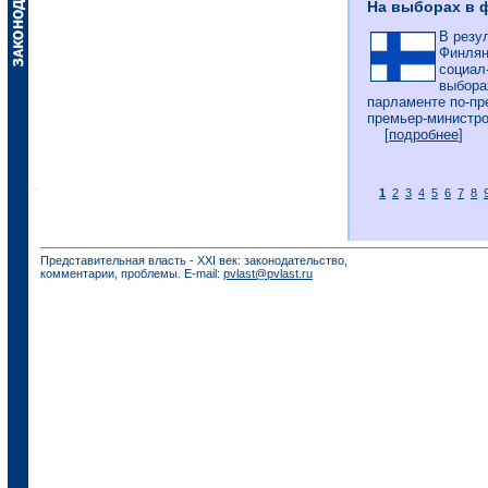
На выборах в 
В резу
Финлян
социал
выбора
парламенте по-пр
премьер-министро
[
подробнее
]
1
2
3
4
5
6
7
8
Представительная власть - XXI век: законодательство,
комментарии, проблемы. E-mail:
pvlast@pvlast.ru