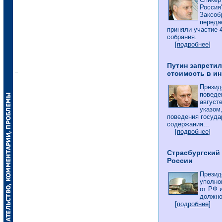
Россия
Заксоб
переда
приняли участие 
собрания.
[
подробнее
]
Путин запрети
стоимость в и
Презид
поведе
август
указом
поведения госуд
содержания...
[
подробнее
]
Страсбургский
России
Презид
уполно
от РФ 
должно
[
подробнее
]