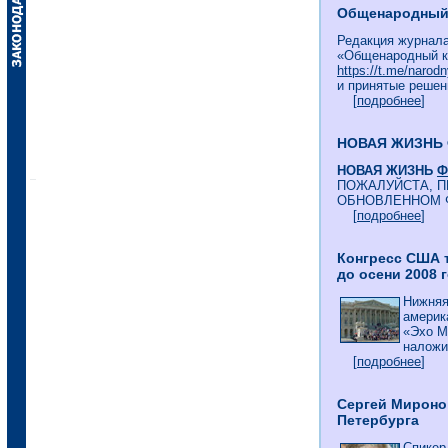
Общенародный к
Редакция журнала
«Общенародный к
https://t.me/narodn
и принятые решен
[
подробнее
]
НОВАЯ ЖИЗНЬ
НОВАЯ ЖИЗНЬ
Ф
ПОЖАЛУЙСТА, П
ОБНОВЛЕННОМ 
[
подробнее
]
Конгресс США 
до осени 2008 
Нижняя
америк
«Эхо М
наложит
[
подробнее
]
Сергей Мироно
Петербурга
Спикер