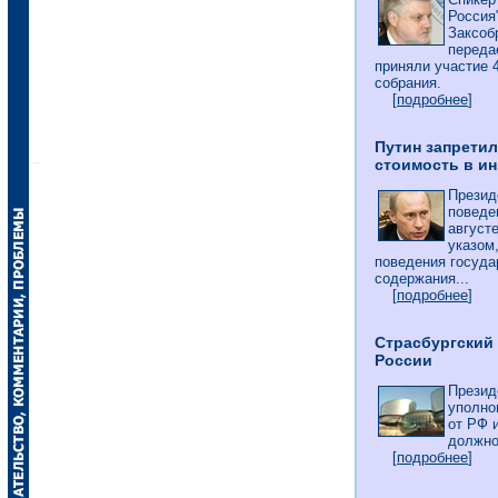
Россия
Заксоб
переда
приняли участие 
собрания.
[
подробнее
]
Путин запрети
стоимость в и
Презид
поведе
август
указом
поведения госуд
содержания...
[
подробнее
]
Страсбургский
России
Презид
уполно
от РФ 
должно
[
подробнее
]