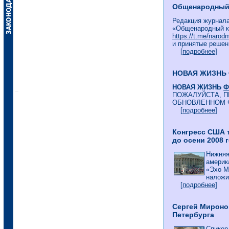
Общенародный к
Редакция журнала
«Общенародный к
https://t.me/narodn
и принятые решен
[
подробнее
]
НОВАЯ ЖИЗНЬ
НОВАЯ ЖИЗНЬ
Ф
ПОЖАЛУЙСТА, П
ОБНОВЛЕННОМ 
[
подробнее
]
Конгресс США 
до осени 2008 
Нижняя
америк
«Эхо М
наложит
[
подробнее
]
Сергей Мироно
Петербурга
Спикер