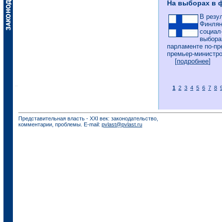
На выборах в 
В резу
Финлян
социал
выбора
парламенте по-пр
премьер-министро
[
подробнее
]
1
2
3
4
5
6
7
8
Представительная власть - XXI век: законодательство,
комментарии, проблемы. E-mail:
pvlast@pvlast.ru