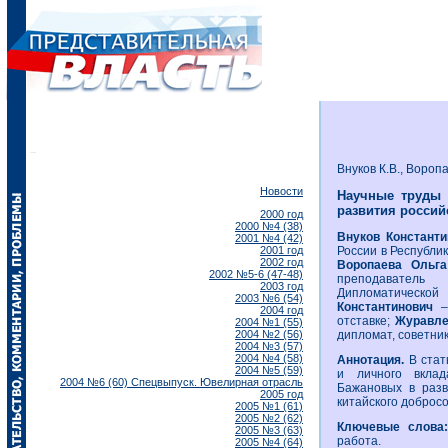
Внуков К.В., Вороп
Новости
Научные труды 
развития россий
2000 год
2000 №4 (38)
Внуков Констант
2001 №4 (42)
2001 год
России в Республик
2002 год
Воропаева Ольг
2002 №5-6 (47-48)
преподаватель
2003 год
Дипломатичес
2003 №6 (54)
Константинович
2004 год
отставке;
Журавл
2004 №1 (55)
2004 №2 (56)
дипломат, советни
2004 №3 (57)
2004 №4 (58)
Аннотация.
В стат
2004 №5 (59)
и личного вклад
2004 №6 (60) Спецвыпуск. Ювелирная отрасль
Бажановых в разв
2005 год
китайского добросо
2005 №1 (61)
2005 №2 (62)
Ключевые слова
2005 №3 (63)
работа.
2005 №4 (64)