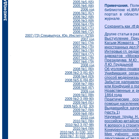
2005 №5 (65)
Примечания.
Полну
2005 №6 (66)
2006 год
библиотеке eLIBR
2006 №1 (67)
портал в области
2006 №2 (68)
журнале.
2006 №3 (69)
2006 №4 (70)
Сохранить как .rtf 
2006 №5 (71)
2006 №6 (72)
Другие статьи в ра
2007 (73) Спецвыпуск. Юр. Институт (СПб)
Выступление Пре
2007 год
Касым-Жомарта Т
2007 №1 (74)
2007 №2 (75)
иностранных дел Р
2007 №3 (76)
Интервью гл. реда
2007 №4 (77)
адвокатов «Моско
2007 №5 (78)
Президиума М.Ю.
2007 №6 (79)
Л.Ю. Грудцыной
2008 год
Об уголовно-право
2008 №1 (80)
2008 №2-3 (81-82)
Унификация орган
2008 №4 (83)
способ модернизац
2008 №5-6 (84-85)
Забытое направлен
2008 №7 (86)
или Конфуций о гр
2008 №8 (87)
Нравственные и ре
2009 год
1864 года
2009 №1 (88)
2009 №2-3 (89-90)
Практические ос
2009 №4 (91)
помощи населению
2009 №5, 6 (92, 93)
Выдающийся научн
2009 №7 (94)
(часть 1)
2009 №8 (95)
Научные труды Н.
2010 год
российско-китайско
2010 №1 (96)
2010 №2,3 (97-98)
К вопросу о строи
2010 №4 (99)
Конкурентоспособн
2010 №5, 6 (100, 101)
Мир учёного: нов
2010 №7, 8 (102, 103)
двухтомник «Свет