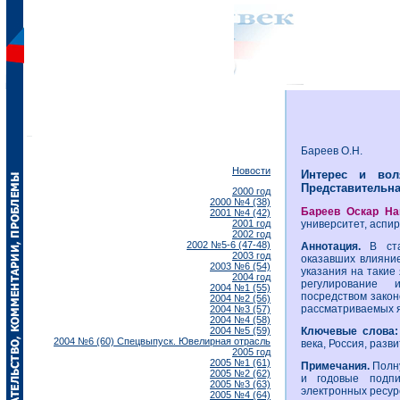
Бареев О.Н.
Новости
Интерес и вол
Представительная 
2000 год
2000 №4 (38)
Бареев Оскар Н
2001 №4 (42)
2001 год
университет, аспир
2002 год
2002 №5-6 (47-48)
Аннотация.
В стат
2003 год
оказавших влияни
2003 №6 (54)
указания на такие 
2004 год
регулирование 
2004 №1 (55)
посредством закон
2004 №2 (56)
рассматриваемых я
2004 №3 (57)
2004 №4 (58)
2004 №5 (59)
Ключевые слова:
2004 №6 (60) Спецвыпуск. Ювелирная отрасль
века, Россия, разви
2005 год
2005 №1 (61)
Примечания.
Полну
2005 №2 (62)
и годовые подп
2005 №3 (63)
электронных ресур
2005 №4 (64)