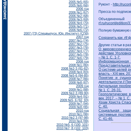
2005 №5 (65)
Руконт -
http://ruco
2005 №6 (66)
2006 год
Пресса по подписк
2006 №1 (67)
2006 №2 (68)
Объединенный
2006 №3 (69)
2006 №4 (70)
rf.ru/rucont/edition/
2006 №5 (71)
2006 №6 (72)
Полную бумажную в
2007 (73) Спецвыпуск. Юр. Институт (СПб)
2007 год
Сохранить как .rtf 
2007 №1 (74)
2007 №2 (75)
Другие статьи в ра
2007 №3 (76)
О мировоззренчес
2007 №4 (77)
действие Уголовног
2007 №5 (78)
– № 1. С. 1-7.
2007 №6 (79)
Информационная 
2008 год
2008 №1 (80)
Представительная вл
2008 №2-3 (81-82)
О системе целей р
2008 №4 (83)
власть - ХХI век. 20
2008 №5-6 (84-85)
Понятие и сущнос
2008 №7 (86)
деятельности // Пре
2008 №8 (87)
Актуальная проблем
2009 год
2009 №1 (88)
№ 1. С. 26-31.
2009 №2-3 (89-90)
Геополитические в
2009 №4 (91)
век. 2017. – № 1. С.
2009 №5, 6 (92, 93)
Храм Христа Спасит
2009 №7 (94)
С. 40.
2009 №8 (95)
Социальная защ
2010 год
2010 №1 (96)
системные противор
2010 №2,3 (97-98)
С. 41-46.
2010 №4 (99)
2010 №5, 6 (100, 101)
2010 №7, 8 (102, 103)