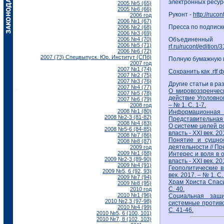
электронных ресур
2005 №5 (65)
2005 №6 (66)
Руконт -
http://ruco
2006 год
2006 №1 (67)
Пресса по подписк
2006 №2 (68)
2006 №3 (69)
2006 №4 (70)
Объединенный
2006 №5 (71)
rf.ru/rucont/edition/
2006 №6 (72)
2007 (73) Спецвыпуск. Юр. Институт (СПб)
Полную бумажную в
2007 год
2007 №1 (74)
Сохранить как .rtf 
2007 №2 (75)
2007 №3 (76)
Другие статьи в ра
2007 №4 (77)
О мировоззренчес
2007 №5 (78)
действие Уголовног
2007 №6 (79)
– № 1. С. 1-7.
2008 год
2008 №1 (80)
Информационная 
2008 №2-3 (81-82)
Представительная вл
2008 №4 (83)
О системе целей р
2008 №5-6 (84-85)
власть - ХХI век. 20
2008 №7 (86)
Понятие и сущнос
2008 №8 (87)
деятельности // Пре
2009 год
2009 №1 (88)
Интерес и воля в 
2009 №2-3 (89-90)
власть - ХХI век. 20
2009 №4 (91)
Геополитические в
2009 №5, 6 (92, 93)
век. 2017. – № 1. С.
2009 №7 (94)
Храм Христа Спасит
2009 №8 (95)
С. 40.
2010 год
2010 №1 (96)
Социальная защ
2010 №2,3 (97-98)
системные противор
2010 №4 (99)
С. 41-46.
2010 №5, 6 (100, 101)
2010 №7, 8 (102, 103)