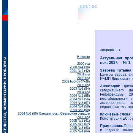
Зверева Т.В.
Новости
Актуальная про
век. 2017. – № 1. 
2000 год
2000 №4 (38)
Зверева Татьян
2001 №4 (42)
2001 год
Центра евроатлан
2002 год
ИАМП Дипломатиче
2002 №5-6 (47-48)
2003 год
Аннотация:
Призн
2003 №6 (54)
сегодняшнего д
2004 год
Референдумы 20
2004 №1 (55)
нестабильности 
2004 №2 (56)
долгосрочного 
2004 №3 (57)
2004 №4 (58)
евростроительство
2004 №5 (59)
2004 №6 (60) Спецвыпуск. Ювелирная отрасль
Ключевые слова:
2005 год
Конституция ЕС, р
2005 №1 (61)
2005 №2 (62)
Примечания.
Полн
2005 №3 (63)
и годовые подп
2005 №4 (64)