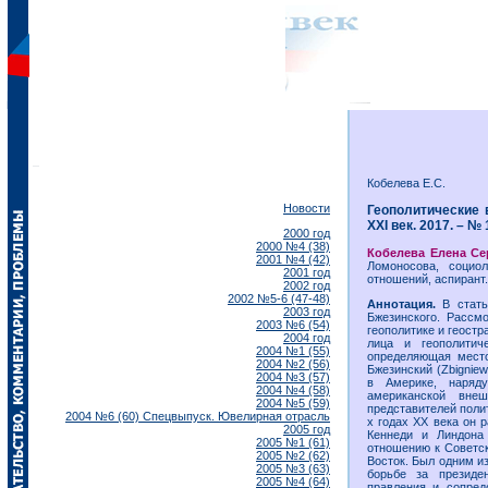
Кобелева Е.С.
Новости
Геополитические 
ХХI век. 2017. – № 1
2000 год
2000 №4 (38)
Кобелева Елена Се
2001 №4 (42)
Ломоносова, социо
2001 год
отношений, аспирант.
2002 год
2002 №5-6 (47-48)
Аннотация.
В стать
2003 год
Бжезинского. Рассм
2003 №6 (54)
геополитике и геост
2004 год
лица и геополитич
2004 №1 (55)
определяющая место
2004 №2 (56)
Бжезинский (Zbigniew
2004 №3 (57)
в Америке, наряд
2004 №4 (58)
американской вне
2004 №5 (59)
представителей поли
2004 №6 (60) Спецвыпуск. Ювелирная отрасль
х годах ХХ века он 
2005 год
Кеннеди и Линдона
2005 №1 (61)
отношению к Советс
2005 №2 (62)
Восток. Был одним и
2005 №3 (63)
борьбе за президе
2005 №4 (64)
правления и сопред