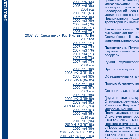
2005 №5 (65)
международных и
2005 №6 (66)
исследователем ме
2006 год
исследований Пола Н
2006 №1 (67)
международного конс
2006 №2 (68)
Национальной подд
2006 №3 (69)
Трёхсторонней комис
2006 №4 (70)
2006 №5 (71)
Ключевые слова:
З
2006 №6 (72)
американская внешня
2007 (73) Спецвыпуск. Юр. Институт (СПб)
Соединённые Штат
2007 год
континентальная сил
2007 №1 (74)
2007 №2 (75)
Примечания.
Полную
2007 №3 (76)
годовые подписки 
2007 №4 (77)
ресурсах.
2007 №5 (78)
2007 №6 (79)
Руконт -
http://rucont
2008 год
2008 №1 (80)
Пресса по подписке 
2008 №2-3 (81-82)
2008 №4 (83)
Объединенный катало
2008 №5-6 (84-85)
Полную бумажную вер
2008 №7 (86)
2008 №8 (87)
Сохранить как .rtf фа
2009 год
2009 №1 (88)
Другие статьи в разд
2009 №2-3 (89-90)
О мировоззренчески
2009 №4 (91)
Уголовного Кодекса РФ
2009 №5, 6 (92, 93)
Информационная 
2009 №7 (94)
Представительная влас
2009 №8 (95)
О системе целей рос
2010 год
- ХХI век. 2017. – № 1
2010 №1 (96)
Понятие и сущность 
2010 №2,3 (97-98)
// Представительная в
2010 №4 (99)
Интерес и воля в оте
2010 №5, 6 (100, 101)
ХХI век. 2017. – № 1. 
2010 №7, 8 (102, 103)
Актуальная проблема 