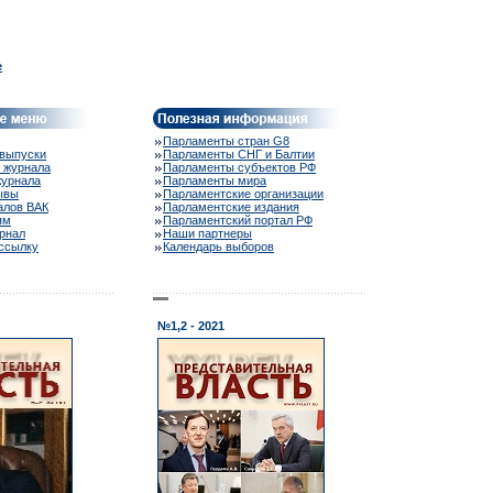
e
Парламенты стран G8
выпуски
Парламенты СНГ и Балтии
 журнала
Парламенты субъектов РФ
журнала
Парламенты мира
ывы
Парламентские организации
алов ВАК
Парламентские издания
ям
Парламентский портал РФ
рнал
Наши партнеры
ассылку
Календарь выборов
№1,2 - 2021