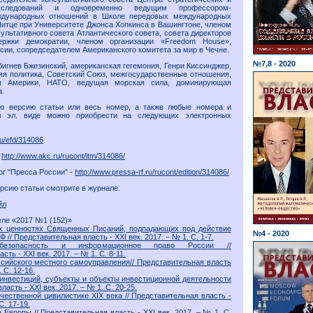
сследований и одновременно ведущим профессором-
ждународных отношений в Школе передовых международных
итце при Университете Джонса Хопкинса в Вашингтоне, членом
ультативного совета Атлантического совета, совета директоров
ержки демократии, членом организации «Freedom House»,
сии, сопредседателем Американского комитета за мир в Чечне.
№7,8 - 2020
бигнев Бжезинский, американская гегемония, Генри Киссинджер,
я политика, Советский Союз, межгосударственные отношения,
ы Америки, НАТО, ведущая морская сила, доминирующая
а.
 версию статьи или весь номер, а также любые номера и
в эл. виде можно приобрести на следующих электронных
.ru/efd/314086
-
http://www.akc.ru/rucont/itm/314086/
г "Пресса России" -
http://www.pressa-rf.ru/rucont/edition/314086/
сию статьи смотрите в журнале.
йл
еле «2017 №1 (152)»
х ценностях Священных Писаний, подпадающих под действие
№4 - 2020
 // Представительная власть - ХХI век. 2017. – № 1. С. 1-7.
безопасность и информационное право России //
ть - ХХI век. 2017. – № 1. С. 8-11.
сийского местного самоуправления// Представительная власть
. С. 12-16.
инвестиций, субъекты и объекты инвестиционной деятельности
ласть - ХХI век. 2017. – № 1. С. 20-25.
чественной цивилистике XIX века // Представительная власть -
С. 17-19.
Европы // Представительная власть - ХХI век. 2017. – № 1. С.