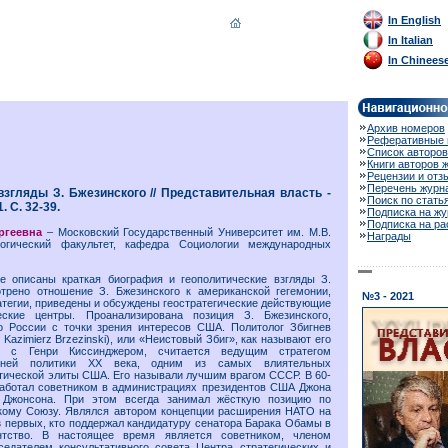
In English
In Italian
In Chinees
Архив номеров
Реферативные 
Список авторов
Книги авторов 
Рецензии и отз
Перечень журн
взгляды З. Бжезинского // Представительная власть -
Поиск по стать
. С. 32-39.
Подписка на жу
Подписка на р
ргеевна
– Московский Государственный Университет им. М.В.
Награды
логический факультет, кафедра Социологии международных
е описаны краткая биография и геополитические взгляды З.
отрено отношение З. Бжезинского к американской гегемонии,
№3 - 2021
ратегии, приведены и обсуждены геостратегические действующие
еские центры. Проанализирована позиция З. Бжезинского,
 России с точки зрения интересов США. Политолог Збигнев
 Kazimierz Brzezinski), или «Неистовый Збиг», как называют его
у с Генри Киссинджером, считается ведущим стратегом
шней политики XX века, одним из самых влиятельных
тической элиты США. Его называли лучшим врагом СССР. В 60-
работал советником в администрациях президентов США Джона
 Джонсона. При этом всегда занимал жёсткую позицию по
кому Союзу. Являлся автором концепции расширения НАТО на
з первых, кто поддержал кандидатуру сенатора Барака Обамы в
нтство. В настоящее время является советником, членом
седателем консультативного совета Центра стратегических и