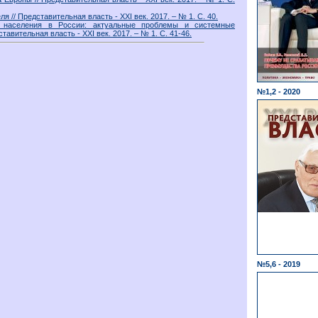
я // Представительная власть - ХХI век. 2017. – № 1. С. 40.
 населения в России: актуальные проблемы и системные
тавительная власть - ХХI век. 2017. – № 1. С. 41-46.
№1,2 - 2020
№5,6 - 2019