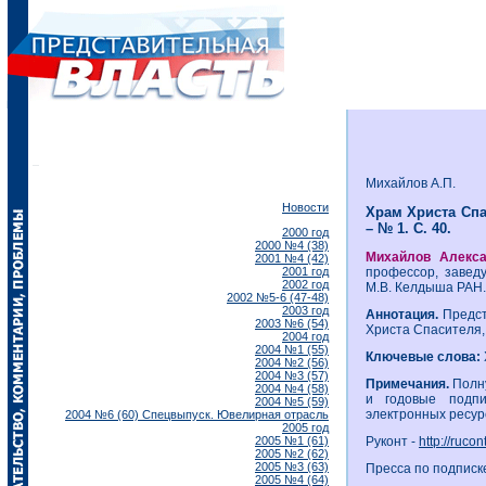
Михайлов А.П.
Новости
Храм Христа Спас
– № 1. С. 40.
2000 год
2000 №4 (38)
Михайлов Алекс
2001 №4 (42)
2001 год
профессор, завед
2002 год
М.В. Келдыша РАН.
2002 №5-6 (47-48)
2003 год
Аннотация.
Предст
2003 №6 (54)
Христа Спасителя,
2004 год
2004 №1 (55)
Ключевые слова:
2004 №2 (56)
2004 №3 (57)
Примечания.
Полну
2004 №4 (58)
и годовые подп
2004 №5 (59)
электронных ресур
2004 №6 (60) Спецвыпуск. Ювелирная отрасль
2005 год
2005 №1 (61)
Руконт -
http://ruco
2005 №2 (62)
2005 №3 (63)
Пресса по подписк
2005 №4 (64)