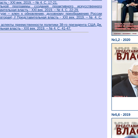
ть - XXI век. 2019. – № 4. С. 17-21.
льной программы создания проактивного искусственного
вительная власть - XXI век. 2019. – № 4. С. 22-29.
туре – ключ к обновлению, духовному преображению России
вторая) // Представительная власть - XXI век. 2019. – № 4. С.
аспекты преемственности политики 38-го президента США Дж.
ьная власть - XXI век. 2019. – № 4. С. 41-47.
№1,2 - 2020
№5,6 - 2019