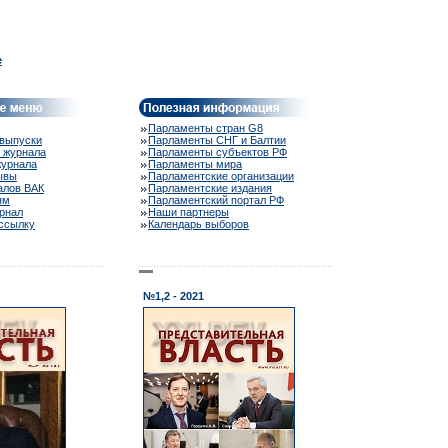
e
Парламенты стран G8
выпуски
Парламенты СНГ и Балтии
 журнала
Парламенты субъектов РФ
журнала
Парламенты мира
ывы
Парламентские организации
алов ВАК
Парламентские издания
ям
Парламентский портал РФ
рнал
Наши партнеры
ассылку
Календарь выборов
№1,2 - 2021