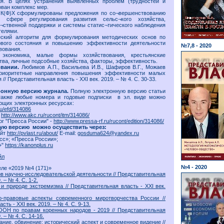
я. В целях устранения выявленных проблем (трудностей и
ван комплекс мер.
 К(Ф)Х сформулированы предложения по со¬вершенствованию
в сфере регулирования развития сельс¬кого хозяйства,
¬ственной поддержки и системы статис¬тического наблюдения
телями.
ский алгоритм для формулирования методических основ по
вого состояния и повышению эффективности деятельности
№7,8 - 2020
вования.
экономика, малые формы хозяйствования, крестьянские
тва, личные подсобные хозяйства, факторы, эффективность.
вании.
Любимов А.П., Васильева И.В., Шафиров В.Г., Можаев
Приоритетные направления повышения эффективности малых
// Представительная власть - XXI век. 2019. – № 4. С. 30-33.
ронную версию журнала.
Полную электронную версию статьи
также любые номера и годовые подписки в эл. виде можно
ющих электронных ресурсах:
.ru/efd/314086
-
http://www.akc.ru/rucont/itm/314086/
г "Пресса России" -
http://www.pressa-rf.ru/rucont/edition/314086/
ную версию можно осуществить через:
айт
http://pvlast.ru/about/
E-mail:
gosduma624@yandex.ru
сс»; «Пресса России»;
+"
https://kanonplus.ru
йл
№4 - 2020
еле «2019 №4 (171)»
ов научно-исследовательской деятельности // Представительная
. – № 4. С. 1-2.
 и природе экстремизма // Представительная власть - XXI век.
о-правовые аспекты современного миротворчества России //
ть - XXI век. 2019. – № 4. С. 9-13.
ОН по правам коренных народов - 2019 // Представительная
. – № 4. С. 14-16.
ние, обвинение: исторический аспект и современное видение //