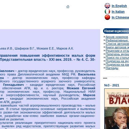
In English
In Italian
In Chinees
Архив номеров
Реферативные 
Список авторов
Книги авторов 
ева И.В., Шафиров В.Г., Можаев Е.Е., Марков А.К.
Рецензии и отз
Перечень журн
аправления повышения эффективности малых форм
Поиск по стать
Представительная власть - XXI век. 2019. – № 4. С. 30-
Подписка на жу
Подписка на р
Награды
Павлович
– доктор юридических наук, профессор, руководитель
ного права Дипломатической академии МИД РФ;
Васильева
овна
– доктор экономических наук, профессор кафедры
ского государственного аграрного заочного университета;
й Геннадьевич
- кандидат юридических наук, Российская
№3 - 2021
о обеспечения АПК, вр. и. о. ректора;
Можаев Евгений
тор экономических наук, профессор, Национальный НИИ
 и энергоэффективности, научный руководитель;
Марков
ович
- кандидат экономических наук, Российская академия
я АПК, доцент.
 важнейших частей агропромышленного производства – малые
ия. В статье предложены основные направления и выявлены
о разви¬тия экономически эффективной деятельности малых
я, разработан ком¬плекс наиболее важных органи¬зационно-
вий их развития.
ультатов реализации приоритетного националь¬ного проекта
 выявлен ряд недостатков, препятствующих развитию малых