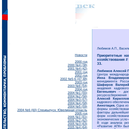
Любимов А.П., Василь
Новости
Приоритетные н
хозяйствования // 
2000 год
33.
2000 №4 (38)
2001 №4 (42)
Любимов Алексей 
2001 год
Центра международ
2002 год
Инна Владимир
2002 №5-6 (47-48)
менеджмента Россий
2003 год
Шафиров Валери
2003 №6 (54)
академия кадровог
2004 год
Евгеньевич
– док
2004 №1 (55)
ресурсосбережения
2004 №2 (56)
Алексей Кирилл
2004 №3 (57)
кадрового обеспечени
2004 №4 (58)
Аннотация.
Одна из
2004 №5 (59)
формы хозяйствован
2004 №6 (60) Спецвыпуск. Ювелирная отрасль
факторы дальнейшег
2005 год
форм хозяйствовани
2005 №1 (61)
экономических усло¬
2005 №2 (62)
В ходе анализа рез
2005 №3 (63)
«Развитие АПК» был
2005 №4 (64)