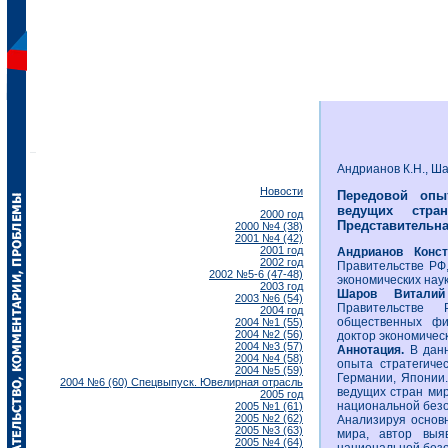
Андрианов К.Н., Ша
Новости
Передовой опыт
ведущих стр
2000 год
Представительная
2000 №4 (38)
2001 №4 (42)
2001 год
Андрианов Конс
2002 год
Правительстве РФ,
2002 №5-6 (47-48)
экономических наук
2003 год
Шаров Витали
2003 №6 (54)
Правительстве 
2004 год
общественных фи
2004 №1 (55)
2004 №2 (56)
доктор экономическ
2004 №3 (57)
Аннотация.
В дан
2004 №4 (58)
опыта стратегиче
2004 №5 (59)
Германии, Японии.
2004 №6 (60) Спецвыпуск. Ювелирная отрасль
ведущих стран мир
2005 год
национальной безо
2005 №1 (61)
2005 №2 (62)
Анализируя основ
2005 №3 (63)
мира, автор выя
2005 №4 (64)