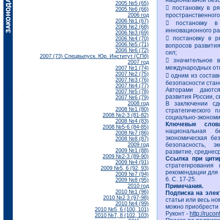
национальной безо
2005 №5 (65)
 постановку в ря
2005 №6 (66)
2006 год
пространственного
2006 №1 (67)
 постановку в
2006 №2 (68)
инновационного раз
2006 №3 (69)
 постановку в р
2006 №4 (70)
2006 №5 (71)
вопросов развити
2006 №6 (72)
сил;
2007 (73) Спецвыпуск. Юр. Институт (СПб)
 значительное в
2007 год
международных от
2007 №1 (74)
2007 №2 (75)
 одним из состав
2007 №3 (76)
безопасности стан
2007 №4 (77)
Авторами даются
2007 №5 (78)
развития России, 
2007 №6 (79)
2008 год
В заключении сд
2008 №1 (80)
стратегического 
2008 №2-3 (81-82)
социально-экономи
2008 №4 (83)
Ключевые сло
2008 №5-6 (84-85)
национальная бе
2008 №7 (86)
экономическая без
2008 №8 (87)
2009 год
безопасность, эк
2009 №1 (88)
развитие, среднес
2009 №2-3 (89-90)
Ссылка при цити
2009 №4 (91)
стратегирования
2009 №5, 6 (92, 93)
рекомендации для Р
2009 №7 (94)
6. С. 17-25.
2009 №8 (95)
2010 год
Примечания.
2010 №1 (96)
Подписка на элек
2010 №2,3 (97-98)
статьи или весь но
2010 №4 (99)
можно приобрести 
2010 №5, 6 (100, 101)
Руконт -
http://ruco
2010 №7, 8 (102, 103)