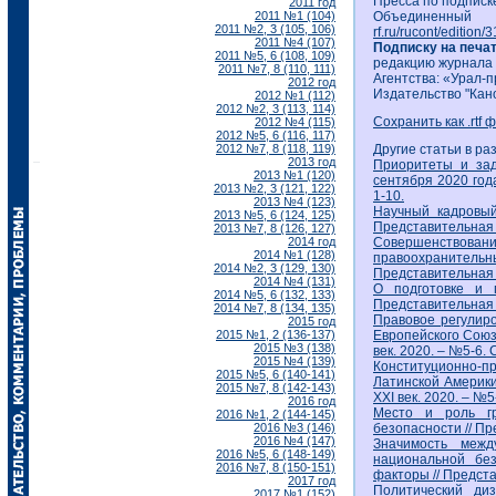
Пресса по подписк
2011 год
2011 №1 (104)
Объединенный
2011 №2, 3 (105, 106)
rf.ru/rucont/edition/
2011 №4 (107)
Подписку на печа
2011 №5, 6 (108, 109)
редакцию журнала
2011 №7, 8 (110, 111)
Агентства: «Урал-п
2012 год
Издательство "Кан
2012 №1 (112)
2012 №2, 3 (113, 114)
Сохранить как .rtf 
2012 №4 (115)
2012 №5, 6 (116, 117)
2012 №7, 8 (118, 119)
Другие статьи в ра
2013 год
Приоритеты и зад
2013 №1 (120)
сентября 2020 года
2013 №2, 3 (121, 122)
1-10.
2013 №4 (123)
Научный кадровый
2013 №5, 6 (124, 125)
Представительная в
2013 №7, 8 (126, 127)
2014 год
Совершенствован
2014 №1 (128)
правоохранитель
2014 №2, 3 (129, 130)
Представительная в
2014 №4 (131)
О подготовке и 
2014 №5, 6 (132, 133)
Представительная в
2014 №7, 8 (134, 135)
Правовое регулир
2015 год
2015 №1, 2 (136-137)
Европейского Союз
2015 №3 (138)
век. 2020. – №5-6. С
2015 №4 (139)
Конституционно-п
2015 №5, 6 (140-141)
Латинской Америки
2015 №7, 8 (142-143)
ХХI век. 2020. – №5-
2016 год
Место и роль гр
2016 №1, 2 (144-145)
2016 №3 (146)
безопасности // Пре
2016 №4 (147)
Значимость межд
2016 №5, 6 (148-149)
национальной без
2016 №7, 8 (150-151)
факторы // Представ
2017 год
Политический ди
2017 №1 (152)