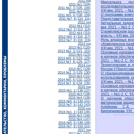
2011 год
Минсельхоз до
2011 №1 (104)
исследовательских
2011 №2, 3 (105, 106)
ХХI век. 2021. – №1-
2011 №4 (107)
О программе компл
2011 №5, 6 (108, 109)
2011 №7, 8 (110, 111)
Представительная в
2012 год
Актуальные задачи
2012 №1 (112)
век. 2021. – №1-2. С
2012 №2, 3 (113, 114)
О комплексном раз
2012 №4 (115)
власть – ХХI век. 2
2012 №5, 6 (116, 117)
Роль аграрных вуз
2012 №7, 8 (118, 119)
2013 год
«Комплексное разв
2013 №1 (120)
ХХI век. 2021. – №1-
2013 №2, 3 (121, 122)
Основные направле
2013 №4 (123)
и научное обеспече
2013 №5, 6 (124, 125)
2021. – №1-2. С. 40
2013 №7, 8 (126, 127)
Теоретические и п
2014 год
2014 №1 (128)
России // Представи
2014 №2, 3 (129, 130)
О сбалансированно
2014 №4 (131)
использованием си
2014 №5, 6 (132, 133)
ХХI век. 2021. – №1-
2014 №7, 8 (134, 135)
Основные направле
2015 год
и научное обеспече
2015 №1, 2 (136-137)
2015 №3 (138)
2021. – №1-2. С. 55
2015 №4 (139)
О научном обес
2015 №5, 6 (140-141)
материалам академи
2015 №7, 8 (142-143)
Алейника, С.Д. 
2016 год
Кирпичникова, Р.И.
2016 №1, 2 (144-145)
2016 №3 (146)
2016 №4 (147)
2016 №5, 6 (148-149)
2016 №7, 8 (150-151)
2017 год
2017 №1 (152)