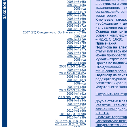
2005 №5 (65)
агротуризма и эко
2005 №6 (66)
традиционного у
2006 год
сельскохозяйстве
2006 №1 (67)
2006 №2 (68)
территориях.
2006 №3 (69)
Ключевые слов
2006 №4 (70)
необходимые и до
2006 №5 (71)
направления разви
2006 №6 (72)
Ссылка при цит
2007 (73) Спецвыпуск. Юр. Институт (СПб)
условия комплексно
2007 год
2007 №1 (74)
– №1-2. С. 16-20.
2007 №2 (75)
Примечания.
2007 №3 (76)
Подписка на эле
2007 №4 (77)
статьи или весь но
2007 №5 (78)
можно приобрести 
2007 №6 (79)
Руконт -
http://ruco
2008 год
2008 №1 (80)
Пресса по подписк
2008 №2-3 (81-82)
Объединенный
2008 №4 (83)
rf.ru/rucont/edition/
2008 №5-6 (84-85)
Подписку на печа
2008 №7 (86)
редакцию журнала
2008 №8 (87)
Агентства: «Урал-п
2009 год
2009 №1 (88)
Издательство "Кан
2009 №2-3 (89-90)
2009 №4 (91)
Сохранить как .rtf 
2009 №5, 6 (92, 93)
2009 №7 (94)
Другие статьи в ра
2009 №8 (95)
Развитие сельск
2010 год
важнейшим приорит
2010 №1 (96)
2. С. 1-4.
2010 №2,3 (97-98)
Сельские территор
2010 №4 (99)
2010 №5, 6 (100, 101)
Благополучие нече
2010 №7, 8 (102, 103)
Представительная в