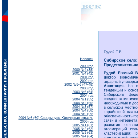
Рудой Е.В.
Новости
Сибирское село:
Представительная
2000 год
2000 №4 (38)
Рудой Евгений В
2001 №4 (42)
2001 год
доктор экономиче
2002 год
аграрный университ
2002 №5-6 (47-48)
Аннотация.
На ос
2003 год
тенденции и осно
2003 №6 (54)
Сибирского феде
2004 год
среднестатистиче
2004 №1 (55)
2004 №2 (56)
необходимые и дос
2004 №3 (57)
в сельской местно
2004 №4 (58)
заработной платы
2004 №5 (59)
обеспеченность го
2004 №6 (60) Спецвыпуск. Ювелирная отрасль
связи и интернет
2005 год
развития сельск
2005 №1 (61)
2005 №2 (62)
агломераций сель
2005 №3 (63)
кластеризация;
2005 №4 (64)
сельскохозяйст