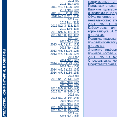
2011 год
Пандемийный и д
2011 №1 (104)
Представительная вл
2011 №2, 3 (105, 106)
Влияние культурн
2011 №4 (107)
интеллекта // Предс
2011 №5, 6 (108, 109)
2011 №7, 8 (110, 111)
Обусловленнос
2012 год
ментальностью этн
2012 №1 (112)
2021. – №7-8. С. 18
2012 №2, 3 (113, 114)
Киберугрозы дл
2012 №4 (115)
коронавируса SARS-
2012 №5, 6 (116, 117)
8. С. 24-34.
2012 №7, 8 (118, 119)
2013 год
Политико-правов
2013 №1 (120)
прибалтийских госу
2013 №2, 3 (121, 122)
8. С. 35-43.
2013 №4 (123)
Значение информ
2013 №5, 6 (124, 125)
примере Косово и
2013 №7, 8 (126, 127)
2021. – №7-8. С. 52
2014 год
2014 №1 (128)
О результатах мо
2014 №2, 3 (129, 130)
Представительная в
2014 №4 (131)
2014 №5, 6 (132, 133)
2014 №7, 8 (134, 135)
2015 год
2015 №1, 2 (136-137)
2015 №3 (138)
2015 №4 (139)
2015 №5, 6 (140-141)
2015 №7, 8 (142-143)
2016 год
2016 №1, 2 (144-145)
2016 №3 (146)
2016 №4 (147)
2016 №5, 6 (148-149)
2016 №7, 8 (150-151)
2017 год
2017 №1 (152)