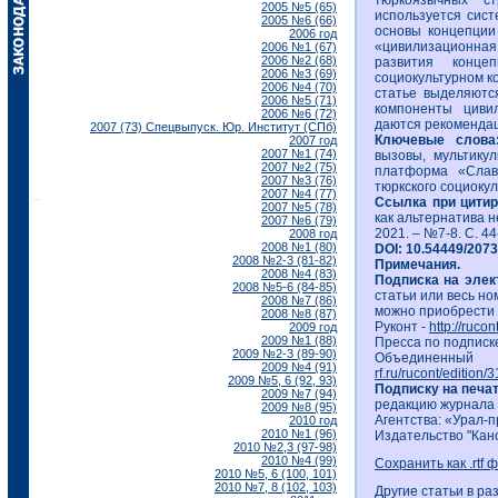
тюркоязычных с
2005 №5 (65)
используется сис
2005 №6 (66)
основы концепции
2006 год
«цивилизационная
2006 №1 (67)
2006 №2 (68)
развития конце
2006 №3 (69)
социокультурном к
2006 №4 (70)
статье выделяютс
2006 №5 (71)
компоненты циви
2006 №6 (72)
даются рекоменда
2007 (73) Спецвыпуск. Юр. Институт (СПб)
Ключевые слов
2007 год
2007 №1 (74)
вызовы, мультику
2007 №2 (75)
платформа «Славя
2007 №3 (76)
тюркского социоку
2007 №4 (77)
Ссылка при цити
2007 №5 (78)
как альтернатива н
2007 №6 (79)
2021. – №7-8. С. 44
2008 год
2008 №1 (80)
DOI: 10.54449/207
2008 №2-3 (81-82)
Примечания.
2008 №4 (83)
Подписка на эле
2008 №5-6 (84-85)
статьи или весь но
2008 №7 (86)
можно приобрести 
2008 №8 (87)
Руконт -
http://ruco
2009 год
2009 №1 (88)
Пресса по подписк
2009 №2-3 (89-90)
Объединенный
2009 №4 (91)
rf.ru/rucont/edition/
2009 №5, 6 (92, 93)
Подписку на печа
2009 №7 (94)
редакцию журнала
2009 №8 (95)
Агентства: «Урал-п
2010 год
2010 №1 (96)
Издательство "Кан
2010 №2,3 (97-98)
2010 №4 (99)
Сохранить как .rtf 
2010 №5, 6 (100, 101)
2010 №7, 8 (102, 103)
Другие статьи в ра