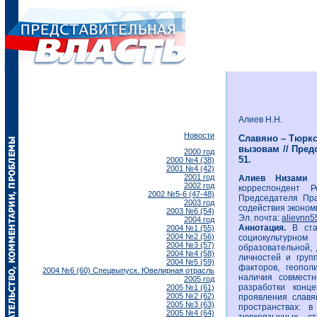
Алиев Н.Н.
Новости
Славяно – Тюркс
вызовам // Предс
2000 год
51.
2000 №4 (38)
2001 №4 (42)
2001 год
Алиев Низами
2002 год
корреспондент Р
2002 №5-6 (47-48)
Председателя Пр
2003 год
содействия экономи
2003 №6 (54)
Эл. почта:
alievnn5
2004 год
Аннотация.
В ста
2004 №1 (55)
2004 №2 (56)
социокультурно
2004 №3 (57)
образовательной,
2004 №4 (58)
личностей и груп
2004 №5 (59)
факторов, геопол
2004 №6 (60) Спецвыпуск. Ювелирная отрасль
наличия совместн
2005 год
разработки конц
2005 №1 (61)
2005 №2 (62)
проявления славя
2005 №3 (63)
пространствах: 
2005 №4 (64)