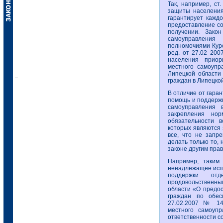
Так, например, ст
защиты населения
гарантирует кажд
предоставление со
получении. Зако
самоуправления
полномочиями Курс
ред. от 27.02 20
населения приор
местного самоупр
Липецкой области
граждан в Липецко
В отличие от гара
помощь и поддержк
самоуправления 
закрепления но
обязательности в
которых являются 
все, что не запр
делать только то,
законе другим пра
Например, таким
ненадлежащее исп
поддержки отд
продовольственными
области «О предо
граждан по обес
27.02.2007 № 14
местного самоуп
ответственности со