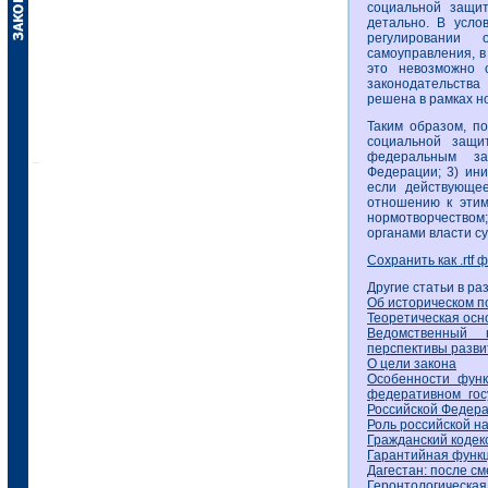
социальной защи
детально. В усло
регулировании 
самоуправления, в
это невозможно 
законодательства
решена в рамках н
Таким образом, п
социальной защи
федеральным зак
Федерации; 3) ини
если действующее
отношению к этим
нормотворчеством
органами власти с
Сохранить как .rtf 
Другие статьи в ра
Об историческом п
Теоретическая осн
Ведомственный н
перспективы развит
О цели закона
Особенности функ
федеративном гос
Российской Федерац
Роль российской н
Гражданский кодек
Гарантийная функц
Дагестан: после с
Геронтологическая