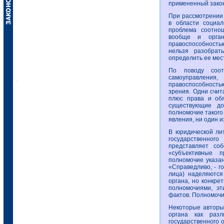
примененный зако
При рассмотрении
в области социа
проблема соотнош
вообще и орган
правоспособностью
нельзя разобрат
определить ее мес
По поводу соот
самоуправления
правоспособность
зрения. Одни счит
плюс права и обя
существующие до
полномочие такого
явления, ни один из
В юридической ли
государственно
представляет со
«субъективные 
полномочие указан
«Справедливо, - г
лица) наделяются
органа, но конкре
полномочиями, эт
фактов. Полномочи
Некоторые авторы
органа как раз
государственного 