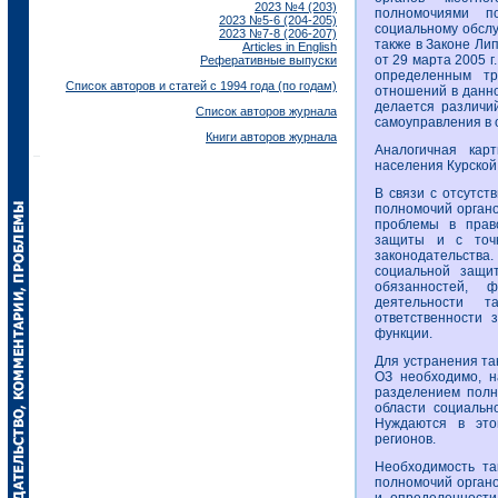
2023 №4 (203)
полномочиями п
2023 №5-6 (204-205)
социальному обслу
2023 №7-8 (206-207)
также в Законе Ли
Articles in English
от 29 марта 2005 г
Реферативные выпуски
определенным тр
Список авторов и статей с 1994 года (по годам)
отношений в данной
делается различи
Список авторов журнала
самоуправления в 
Книги авторов журнала
Аналогичная кар
населения Курской
В связи с отсутст
полномочий орган
проблемы в прав
защиты и с точк
законодательства.
социальной защи
обязанностей, 
деятельности 
ответственности 
функции.
Для устранения та
ОЗ необходимо, н
разделением полн
области социальн
Нуждаются в это
регионов.
Необходимость та
полномочий органо