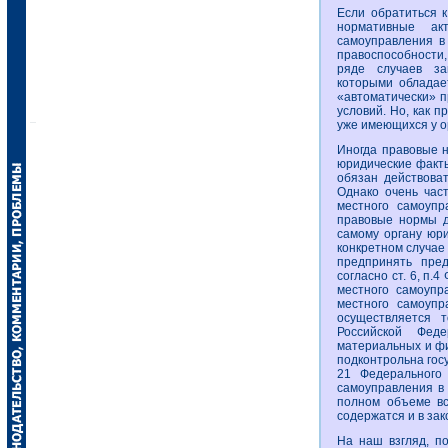
Если обратиться к
нормативные ак
самоуправления в
правоспособности,
ряде случаев за
которыми обладает
«автоматически» 
условий. Но, как 
уже имеющихся у о
Иногда правовые н
юридические факты
обязан действова
Однако очень част
местного самоупр
правовые нормы д
самому органу юри
конкретном случае
предпринять пре
согласно ст. 6, п
местного самоупр
местного самоупр
осуществляется 
Российской Фед
материальных и ф
подконтрольна госу
21 Федерального
самоуправления в 
полном объеме вс
содержатся и в за
На наш взгляд, п