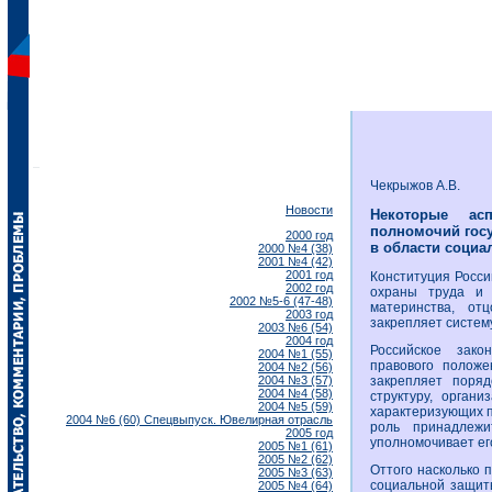
Чекрыжов А.В.
Новости
Некоторые ас
полномочий госу
2000 год
в области социа
2000 №4 (38)
2001 №4 (42)
2001 год
Конституция Россий
2002 год
охраны труда и 
2002 №5-6 (47-48)
материнства, от
2003 год
закрепляет систем
2003 №6 (54)
2004 год
Российское зако
2004 №1 (55)
правового положе
2004 №2 (56)
2004 №3 (57)
закрепляет поряд
2004 №4 (58)
структуру, орган
2004 №5 (59)
характеризующих п
2004 №6 (60) Спецвыпуск. Ювелирная отрасль
роль принадлежи
2005 год
уполномочивает ег
2005 №1 (61)
2005 №2 (62)
Оттого насколько 
2005 №3 (63)
социальной защиты
2005 №4 (64)