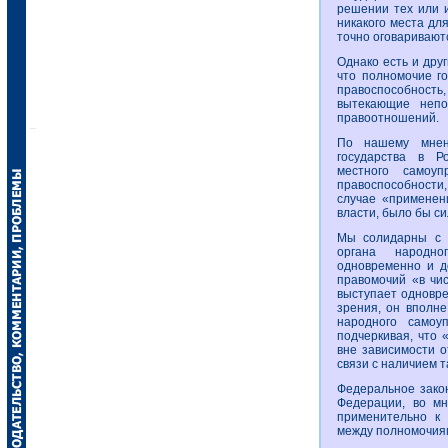
решении тех или 
никакого места дл
точно оговариваютс
Однако есть и дру
что полномочие го
правоспособност
вытекающие непо
правоотношений.
По нашему мнени
государства в Р
местного самоу
правоспособности,
случае «применен
власти, было бы си
Мы солидарны с м
органа народно
одновременно и д
правомочий «в чис
выступает одновре
зрения, он вполн
народного самоу
подчеркивая, что 
вне зависимости о
связи с наличием 
Федеральное закон
Федерации, во мн
применительно к 
между полномочиям