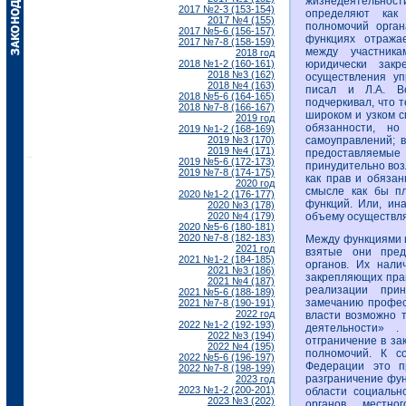
жизнедеятельности
2017 №2-3 (153-154)
определяют как
2017 №4 (155)
полномочий орга
2017 №5-6 (156-157)
функциях отражае
2017 №7-8 (158-159)
между участник
2018 год
2018 №1-2 (160-161)
юридически зак
2018 №3 (162)
осуществления уп
2018 №4 (163)
писал и Л.А. В
2018 №5-6 (164-165)
подчеркивал, что 
2018 №7-8 (166-167)
широком и узком с
2019 год
обязанности, но
2019 №1-2 (168-169)
2019 №3 (170)
самоуправлений; 
2019 №4 (171)
предоставляемые
2019 №5-6 (172-173)
принудительно воз
2019 №7-8 (174-175)
как прав и обязан
2020 год
смысле как бы п
2020 №1-2 (176-177)
функций. Или, ин
2020 №3 (178)
2020 №4 (179)
объему осуществл
2020 №5-6 (180-181)
2020 №7-8 (182-183)
Между функциями и
2021 год
взятые они пред
2021 №1-2 (184-185)
органов. Их нали
2021 №3 (186)
закрепляющих прав
2021 №4 (187)
реализации прин
2021 №5-6 (188-189)
замечанию професс
2021 №7-8 (190-191)
2022 год
власти возможно 
2022 №1-2 (192-193)
деятельности» .
2022 №3 (194)
отграничение в за
2022 №4 (195)
полномочий. К со
2022 №5-6 (196-197)
Федерации это пр
2022 №7-8 (198-199)
разграничение фун
2023 год
2023 №1-2 (200-201)
области социальн
2023 №3 (202)
органов местно