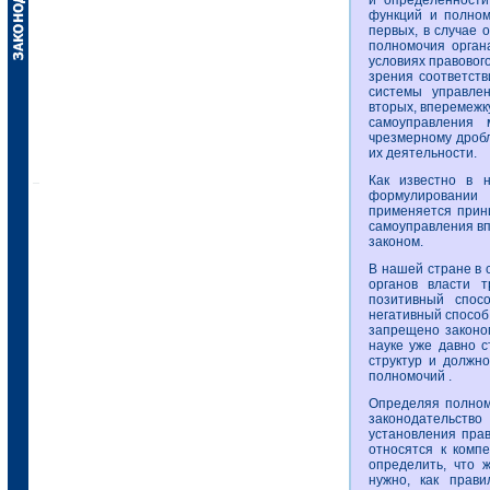
и определенност
функций и полном
первых, в случае 
полномочия орган
условиях правового
зрения соответств
системы управле
вторых, вперемежк
самоуправления 
чрезмерному дробл
их деятельности.
Как известно в н
формулировании
применяется принц
самоуправления вп
законом.
В нашей стране в 
органов власти т
позитивный спос
негативный способ
запрещено законом
науке уже давно с
структур и должн
полномочий .
Определяя полном
законодательств
установления прав
относятся к комп
определить, что 
нужно, как прави