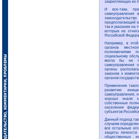
закрепляющих их п
И все-таки, пр
самоуправления в
законодательст
предполагающий ка
так и указание на 
которые не отнес
Российской Федера
Например, в этой
органов местно
полномочиями п
социальному обсл
могла бы не то
самоуправления о
органы располаг
законом к компет
органов государст
Применение таког
развитию иниц
самоуправления, н
хорошо знали за
собственные полн
населения федер
субъектов Российс
Данный подход так
случаям определен
все остальные ег
защиты личности 
общественных ин