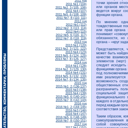
2011 год
точки зрения отно
2011 №1 (104)
или органов мест
2011 №2, 3 (105, 106)
ведется вокруг с
2011 №4 (107)
2011 №5, 6 (108, 109)
функции органа.
2011 №7, 8 (110, 111)
2012 год
По мнению одни
2012 №1 (112)
тождественные пон
2012 №2, 3 (113, 114)
или прав органа 
2012 №4 (115)
понимают «совокуп
2012 №5, 6 (116, 117)
обязанности, но 
2012 №7, 8 (118, 119)
2013 год
органа – «круг зад
2013 №1 (120)
2013 №2, 3 (121, 122)
Представляется, 
2013 №4 (123)
может быть найден
2013 №5, 6 (124, 125)
качестве взаимос
2013 №7, 8 (126, 127)
элементов (черт)
2014 год
следует исходить 
2014 №1 (128)
функциями органа 
2014 №2, 3 (129, 130)
2014 №4 (131)
под полномочиями
2014 №5, 6 (132, 133)
ими реализуется 
2014 №7, 8 (134, 135)
возможность созд
2015 год
общественных отн
2015 №1, 2 (136-137)
разграничить пол
2015 №3 (138)
социальной защи
2015 №4 (139)
2015 №5, 6 (140-141)
функционального 
2015 №7, 8 (142-143)
каждого в отдельн
2016 год
перед каждым орган
2016 №1, 2 (144-145)
соответствия закон
2016 №3 (146)
2016 №4 (147)
Таким образом, ко
2016 №5, 6 (148-149)
самоуправления 
2016 №7, 8 (150-151)
2017 год
собой совокупн
2017 №1 (152)