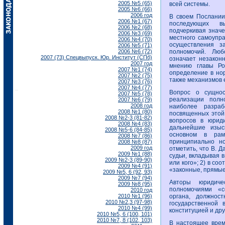
2005 №5 (65)
всей системы.
2005 №6 (66)
2006 год
В своем Послании
2006 №1 (67)
последующих вы
2006 №2 (68)
подчеркивая значе
2006 №3 (69)
местного самоупра
2006 №4 (70)
осуществления з
2006 №5 (71)
2006 №6 (72)
полномочий. Люб
2007 (73) Спецвыпуск. Юр. Институт (СПб)
означает незаконн
2007 год
мнению главы Рос
2007 №1 (74)
определение в нор
2007 №2 (75)
также механизмов 
2007 №3 (76)
2007 №4 (77)
Вопрос о сущнос
2007 №5 (78)
реализации полн
2007 №6 (79)
2008 год
наиболее разра
2008 №1 (80)
посвященных этой
2008 №2-3 (81-82)
вопросов в юриди
2008 №4 (83)
дальнейшие изыс
2008 №5-6 (84-85)
основном в рам
2008 №7 (86)
принципиально но
2008 №8 (87)
2009 год
отметить, что В. 
2009 №1 (88)
судьи, вкладывая в
2009 №2-3 (89-90)
или кого»; 2) в соо
2009 №4 (91)
«законные, прямые
2009 №5, 6 (92, 93)
2009 №7 (94)
Авторы юридиче
2009 №8 (95)
полномочиями «с
2010 год
2010 №1 (96)
органа, должнос
2010 №2,3 (97-98)
государственной 
2010 №4 (99)
конституцией и др
2010 №5, 6 (100, 101)
2010 №7, 8 (102, 103)
В настоящее врем