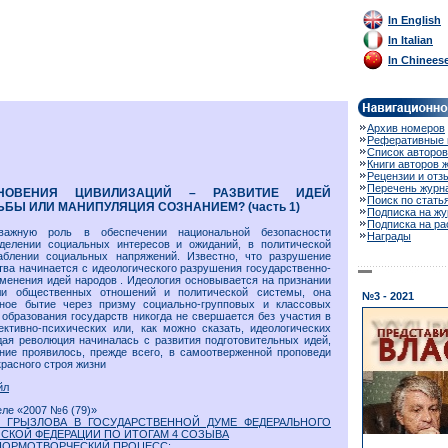
In English
In Italian
In Chinees
Архив номеров
Реферативные 
Список авторов
Книги авторов 
Рецензии и отз
Перечень журн
КНОВЕНИЯ ЦИВИЛИЗАЦИЙ – РАЗВИТИЕ ИДЕЙ
Поиск по стать
БЫ ИЛИ МАНИПУЛЯЦИЯ СОЗНАНИЕМ? (часть 1)
Подписка на жу
Подписка на р
важную роль в обеспечении национальной безопасности
Награды
еделении социальных интересов и ожиданий, в политической
аблении социальных напряжений. Известно, что разрушение
тва начинается с идеологического разрушения государственно-
менения идей народов . Идеология основывается на признании
ли общественных отношений и политической системы, она
№3 - 2021
ное бытие через призму социально-групповых и классовых
 образования государств никогда не свершается без участия в
ктивно-психических или, как можно сказать, идеологических
дая революция начиналась с развития подготовительных идей,
ние проявилось, прежде всего, в самоотверженной проповеди
красного строя жизни
йл
еле «2007 №6 (79)»
. ГРЫЗЛОВА В ГОСУДАРСТВЕННОЙ ДУМЕ ФЕДЕРАЛЬНОГО
СКОЙ ФЕДЕРАЦИИ ПО ИТОГАМ 4 СОЗЫВА
НОРМОТВОРЧЕСКИЙ ПРОЦЕСС: