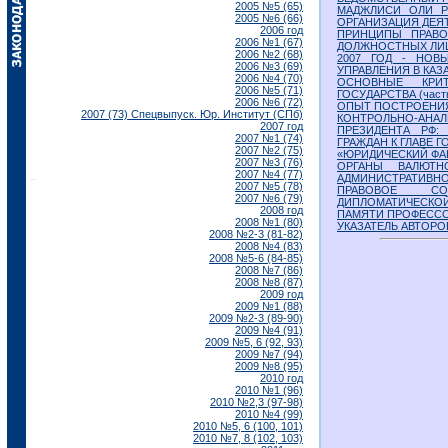
2005 №5 (65)
МАДЖЛИСИ ОЛИ РЕ
2005 №6 (66)
ОРГАНИЗАЦИЯ ДЕЯ
2006 год
ПРИНЦИПЫ ПРАВО
2006 №1 (67)
ДОЛЖНОСТНЫХ ЛИ
2006 №2 (68)
2007 ГОД - НОВ
2006 №3 (69)
УПРАВЛЕНИЯ В КАЗ
2006 №4 (70)
ОСНОВНЫЕ КРИТ
2006 №5 (71)
ГОСУДАРСТВА (часть
2006 №6 (72)
ОПЫТ ПОСТРОЕНИЯ
2007 (73) Спецвыпуск. Юр. Институт (СПб)
КОНТРОЛЬНО-А
2007 год
ПРЕЗИДЕНТА РФ:
2007 №1 (74)
ГРАЖДАН К ГЛАВЕ 
2007 №2 (75)
«ЮРИДИЧЕСКИЙ ФА
2007 №3 (76)
ОРГАНЫ ВАЛЮТН
2007 №4 (77)
АДМИНИСТРАТИВНО
2007 №5 (78)
ПРАВОВОЕ СО
2007 №6 (79)
ДИПЛОМАТИЧЕСКО
2008 год
ПАМЯТИ ПРОФЕССО
2008 №1 (80)
УКАЗАТЕЛЬ АВТОРО
2008 №2-3 (81-82)
2008 №4 (83)
2008 №5-6 (84-85)
2008 №7 (86)
2008 №8 (87)
2009 год
2009 №1 (88)
2009 №2-3 (89-90)
2009 №4 (91)
2009 №5, 6 (92, 93)
2009 №7 (94)
2009 №8 (95)
2010 год
2010 №1 (96)
2010 №2,3 (97-98)
2010 №4 (99)
2010 №5, 6 (100, 101)
2010 №7, 8 (102, 103)