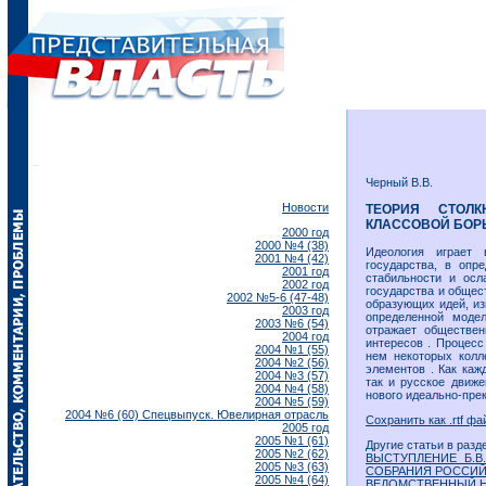
Черный В.В.
Новости
ТЕОРИЯ СТОЛ
КЛАССОВОЙ БОРЬ
2000 год
2000 №4 (38)
Идеология играет 
2001 №4 (42)
государства, в опр
2001 год
стабильности и осл
2002 год
государства и общес
2002 №5-6 (47-48)
образующих идей, из
2003 год
определенной моде
2003 №6 (54)
отражает обществен
2004 год
интересов . Процесс
2004 №1 (55)
нем некоторых колле
2004 №2 (56)
элементов . Как каж
2004 №3 (57)
так и русское движе
2004 №4 (58)
нового идеально-пре
2004 №5 (59)
2004 №6 (60) Спецвыпуск. Ювелирная отрасль
Сохранить как .rtf фа
2005 год
2005 №1 (61)
Другие статьи в разд
2005 №2 (62)
ВЫСТУПЛЕНИЕ Б.В
2005 №3 (63)
СОБРАНИЯ РОССИЙ
2005 №4 (64)
ВЕДОМСТВЕННЫЙ 