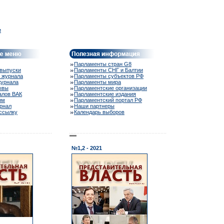
e
Парламенты стран G8
выпуски
Парламенты СНГ и Балтии
 журнала
Парламенты субъектов РФ
журнала
Парламенты мира
ывы
Парламентские организации
алов ВАК
Парламентские издания
ям
Парламентский портал РФ
рнал
Наши партнеры
ассылку
Календарь выборов
№1,2 - 2021