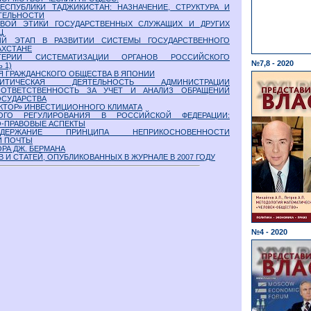
СПУБЛИКИ ТАДЖИКИСТАН: НАЗНАЧЕНИЕ, СТРУКТУРА И
ТЕЛЬНОСТИ
ВОЙ ЭТИКИ ГОСУДАРСТВЕННЫХ СЛУЖАЩИХ И ДРУГИХ
Ц
ЫЙ ЭТАП В РАЗВИТИИ СИСТЕМЫ ГОСУДАРСТВЕННОГО
АХСТАНЕ
ЕРИИ СИСТЕМАТИЗАЦИИ ОРГАНОВ РОССИЙСКОГО
№7,8 - 2020
 1)
 ГРАЖДАНСКОГО ОБЩЕСТВА В ЯПОНИИ
НАЛИТИЧЕСКАЯ ДЕЯТЕЛЬНОСТЬ АДМИНИСТРАЦИИ
 ОТВЕТСТВЕННОСТЬ ЗА УЧЕТ И АНАЛИЗ ОБРАЩЕНИЙ
ГОСУДАРСТВА
КТОР» ИНВЕСТИЦИОННОГО КЛИМАТА
ОГО РЕГУЛИРОВАНИЯ В РОССИЙСКОЙ ФЕДЕРАЦИИ:
-ПРАВОВЫЕ АСПЕКТЫ
ДЕРЖАНИЕ ПРИНЦИПА НЕПРИКОСНОВЕННОСТИ
Й ПОЧТЫ
РА ДЖ. БЕРМАНА
В И СТАТЕЙ, ОПУБЛИКОВАННЫХ В ЖУРНАЛЕ В 2007 ГОДУ
№4 - 2020