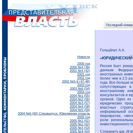
Гольцблат А.А.
Новости
«ЮРИДИЧЕСКИЙ
2000 год
Россия бьет реко
2000 №4 (38)
данным Федерал
2001 №4 (42)
иностранных инвес
2001 год
2002 год
более чем в 2,5 р
2002 №5-6 (47-48)
года. Все больше 
2003 год
сопутствующих в
2003 №6 (54)
иностранному ин
2004 год
консультантов и ю
2004 №1 (55)
органов. Одно из
2004 №2 (56)
2004 №3 (57)
юридических про
2004 №4 (58)
властных стру
2004 №5 (59)
неформальной осн
2004 №6 (60) Спецвыпуск. Ювелирная отрасль
бюрократии, «мос
2005 год
роли региональн
2005 №1 (61)
инвестиционного п
2005 №2 (62)
2005 №3 (63)
2005 №4 (64)
Сохранить как .rtf 