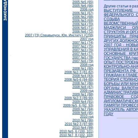
2005 №5 (65)
2005 №6 (66)
Другие статьи в ра
2006 год
ВЫСТУПЛЕНИЕ 
2006 №1 (67)
ФЕДЕРАЛЬНОГО 
2006 №2 (68)
СОЗЫВА
2006 №3 (69)
ВЕДОМСТВЕННЫЙ
2006 №4 (70)
МАДЖЛИСИ ОЛИ
2006 №5 (71)
2006 №6 (72)
СТРУКТУРА И ОР
2007 (73) Спецвыпуск. Юр. Институт (СПб)
ПРИНЦИПЫ ПРА
2007 год
ДРУГИХ ДОЛЖНО
2007 №1 (74)
2007 ГОД - НОВ
2007 №2 (75)
УПРАВЛЕНИЯ В К
2007 №3 (76)
ОСНОВНЫЕ КРИТ
2007 №4 (77)
2007 №5 (78)
ГОСУДАРСТВА (час
2007 №6 (79)
ОПЫТ ПОСТРОЕН
2008 год
КОНТРОЛЬНО-А
2008 №1 (80)
ПРЕЗИДЕНТА РФ:
2008 №2-3 (81-82)
ГРАЖДАН К ГЛАВЕ
2008 №4 (83)
ТЕОРИЯ СТОЛКНО
2008 №5-6 (84-85)
2008 №7 (86)
БОРЬБЫ ИЛИ МАН
2008 №8 (87)
ОРГАНЫ ВАЛЮТН
2009 год
АДМИНИСТРАТИВ
2009 №1 (88)
ПРАВОВОЕ СО
2009 №2-3 (89-90)
ДИПЛОМАТИЧЕСК
2009 №4 (91)
ПАМЯТИ ПРОФЕСС
2009 №5, 6 (92, 93)
2009 №7 (94)
УКАЗАТЕЛЬ АВТО
2009 №8 (95)
ГОДУ
2010 год
2010 №1 (96)
2010 №2,3 (97-98)
2010 №4 (99)
2010 №5, 6 (100, 101)
2010 №7, 8 (102, 103)