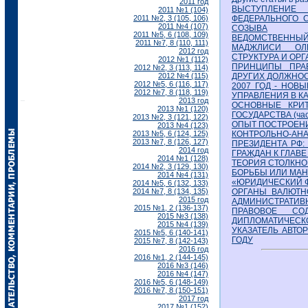
2011 год
ВЫСТУПЛЕНИЕ 
2011 №1 (104)
2011 №2, 3 (105, 106)
ФЕДЕРАЛЬНОГО 
2011 №4 (107)
СОЗЫВА
2011 №5, 6 (108, 109)
ВЕДОМСТВЕННЫЙ
2011 №7, 8 (110, 111)
МАДЖЛИСИ ОЛИ
2012 год
СТРУКТУРА И ОР
2012 №1 (112)
ПРИНЦИПЫ ПРА
2012 №2, 3 (113, 114)
2012 №4 (115)
ДРУГИХ ДОЛЖНО
2012 №5, 6 (116, 117)
2007 ГОД - НОВ
2012 №7, 8 (118, 119)
УПРАВЛЕНИЯ В К
2013 год
ОСНОВНЫЕ КРИТ
2013 №1 (120)
ГОСУДАРСТВА (час
2013 №2, 3 (121, 122)
ОПЫТ ПОСТРОЕН
2013 №4 (123)
2013 №5, 6 (124, 125)
КОНТРОЛЬНО-А
2013 №7, 8 (126, 127)
ПРЕЗИДЕНТА РФ:
2014 год
ГРАЖДАН К ГЛАВЕ
2014 №1 (128)
ТЕОРИЯ СТОЛКНО
2014 №2, 3 (129, 130)
БОРЬБЫ ИЛИ МАН
2014 №4 (131)
«ЮРИДИЧЕСКИЙ 
2014 №5, 6 (132, 133)
2014 №7, 8 (134, 135)
ОРГАНЫ ВАЛЮТН
2015 год
АДМИНИСТРАТИВ
2015 №1, 2 (136-137)
ПРАВОВОЕ СО
2015 №3 (138)
ДИПЛОМАТИЧЕСК
2015 №4 (139)
УКАЗАТЕЛЬ АВТО
2015 №5, 6 (140-141)
ГОДУ
2015 №7, 8 (142-143)
2016 год
2016 №1, 2 (144-145)
2016 №3 (146)
2016 №4 (147)
2016 №5, 6 (148-149)
2016 №7, 8 (150-151)
2017 год
2017 №1 (152)