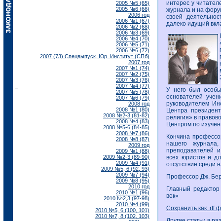
интерес у читател
2005 №5 (65)
2005 №6 (66)
журнала и на фору
2006 год
своей деятельнос
2006 №1 (67)
далеко идущий вкл
2006 №2 (68)
2006 №3 (69)
2006 №4 (70)
2006 №5 (71)
2006 №6 (72)
2007 (73) Спецвыпуск. Юр. Институт (СПб)
2007 год
2007 №1 (74)
2007 №2 (75)
2007 №3 (76)
2007 №4 (77)
У него был особы
2007 №5 (78)
основателей учен
2007 №6 (79)
руководителем Ин
2008 год
2008 №1 (80)
Центра президент
2008 №2-3 (81-82)
религия» в правов
2008 №4 (83)
Центром по изучен
2008 №5-6 (84-85)
2008 №7 (86)
Кончина профессо
2008 №8 (87)
нашего журнала,
2009 год
преподавателей и
2009 №1 (88)
2009 №2-3 (89-90)
всех юристов и дл
2009 №4 (91)
отсутствие среди н
2009 №5, 6 (92, 93)
2009 №7 (94)
Профессор Дж. Бер
2009 №8 (95)
2010 год
Главный редактор
2010 №1 (96)
век»
2010 №2,3 (97-98)
2010 №4 (99)
Сохранить как .rtf 
2010 №5, 6 (100, 101)
2010 №7, 8 (102, 103)
Другие статьи в ра