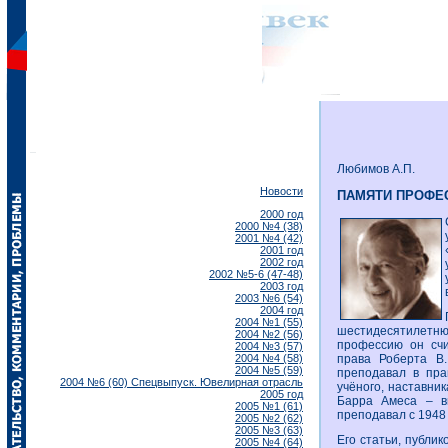
Любимов А.П.
Новости
ПАМЯТИ ПРОФЕ
2000 год
2000 №4 (38)
2001 №4 (42)
2001 год
2002 год
2002 №5-6 (47-48)
2003 год
2003 №6 (54)
2004 год
2004 №1 (55)
шестидесятилетн
2004 №2 (56)
профессию он сч
2004 №3 (57)
2004 №4 (58)
права Роберта В
2004 №5 (59)
преподавал в пра
2004 №6 (60) Спецвыпуск. Ювелирная отрасль
учёного, наставни
2005 год
Барра Амеса – в
2005 №1 (61)
преподавал с 1948 
2005 №2 (62)
2005 №3 (63)
Его статьи, публи
2005 №4 (64)