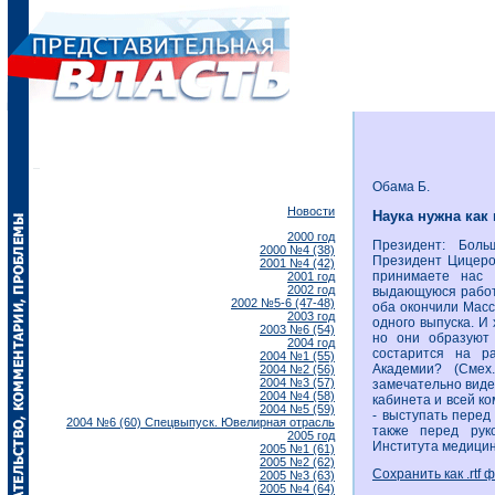
Обама Б.
Новости
Наука нужна как
2000 год
Президент: Боль
2000 №4 (38)
Президент Цицерон
2001 №4 (42)
принимаете нас 
2001 год
2002 год
выдающуюся работу
2002 №5-6 (47-48)
оба окончили Масса
2003 год
одного выпуска. И 
2003 №6 (54)
но они образуют 
2004 год
состарится на р
2004 №1 (55)
Академии? (Смех
2004 №2 (56)
2004 №3 (57)
замечательно виде
2004 №4 (58)
кабинета и всей ко
2004 №5 (59)
- выступать пере
2004 №6 (60) Спецвыпуск. Ювелирная отрасль
также перед рук
2005 год
Института медицин
2005 №1 (61)
2005 №2 (62)
Сохранить как .rtf 
2005 №3 (63)
2005 №4 (64)