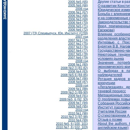
Другие статьи в ра
2005 №5 (65)
2005 №6 (66)
О развитии Консти
2006 год
Юридическое изме
2006 №1 (67)
Борьба с влиянием
2006 №2 (68)
и на современные 
2006 №3 (69)
Законодательство 
2006 №4 (70)
Вред, причиненн
2006 №5 (71)
2006 №6 (72)
Евсюкова)
2007 (73) Спецвыпуск. Юр. Институт (СПб)
Влияние особенно
2007 год
разделения власте
2007 №1 (74)
Интервью с През
2007 №2 (75)
Бурятия В.В. Наго
2007 №3 (76)
Государственно-ча
2007 №4 (77)
2007 №5 (78)
Некоторые тенден
2007 №6 (79)
условиях рынка
2008 год
Значение потреб
2008 №1 (80)
экономического кр
2008 №2-3 (81-82)
О выборах в па
2008 №4 (83)
наблюдателей
2008 №5-6 (84-85)
2008 №7 (86)
Ротация кадров в
2008 №8 (87)
коррупции
2009 год
«Легализация» де
2009 №1 (88)
теневой процесс
2009 №2-3 (89-90)
Миграционные про
2009 №4 (91)
О проблемах повы
2009 №5, 6 (92, 93)
2009 №7 (94)
Собрания Российс
2009 №8 (95)
Институт парламен
2010 год
Учителям России
2010 №1 (96)
О стихотворении А
2010 №2,3 (97-98)
Отзыв о поэме
2010 №4 (99)
About the authors.
2010 №5, 6 (100, 101)
2010 №7, 8 (102, 103)
английском языке)