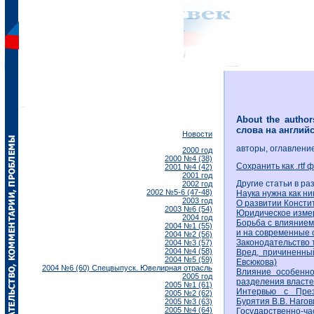
About the author
слова на англий
Новости
авторы, оглавление
2000 год
2000 №4 (38)
Сохранить как .rtf 
2001 №4 (42)
2001 год
Другие статьи в ра
2002 год
2002 №5-6 (47-48)
Наука нужна как ни
2003 год
О развитии Консти
2003 №6 (54)
Юридическое изме
2004 год
Борьба с влиянием
2004 №1 (55)
и на современные 
2004 №2 (56)
Законодательство 
2004 №3 (57)
2004 №4 (58)
Вред, причиненн
2004 №5 (59)
Евсюкова)
2004 №6 (60) Спецвыпуск. Ювелирная отрасль
Влияние особенно
2005 год
разделения власте
2005 №1 (61)
Интервью с През
2005 №2 (62)
Бурятия В.В. Наго
2005 №3 (63)
2005 №4 (64)
Государственно-ча