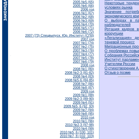
2005 №5 (65)
Некоторые тенден
2005 №6 (66)
условиях рынка
2006 год
Значение потреб
2006 №1 (67)
экономического кр
2006 №2 (68)
О выборах в па
2006 №3 (69)
2006 №4 (70)
наблюдателей
2006 №5 (71)
Ротация кадров в
2006 №6 (72)
коррупции
2007 (73) Спецвыпуск. Юр. Институт (СПб)
«Легализация» де
2007 год
теневой процесс
2007 №1 (74)
Миграционные про
2007 №2 (75)
2007 №3 (76)
О проблемах повы
2007 №4 (77)
Собрания Российс
2007 №5 (78)
Институт парламен
2007 №6 (79)
Учителям России
2008 год
О стихотворении А
2008 №1 (80)
Отзыв о поэме
2008 №2-3 (81-82)
2008 №4 (83)
2008 №5-6 (84-85)
2008 №7 (86)
2008 №8 (87)
2009 год
2009 №1 (88)
2009 №2-3 (89-90)
2009 №4 (91)
2009 №5, 6 (92, 93)
2009 №7 (94)
2009 №8 (95)
2010 год
2010 №1 (96)
2010 №2,3 (97-98)
2010 №4 (99)
2010 №5, 6 (100, 101)
2010 №7, 8 (102, 103)