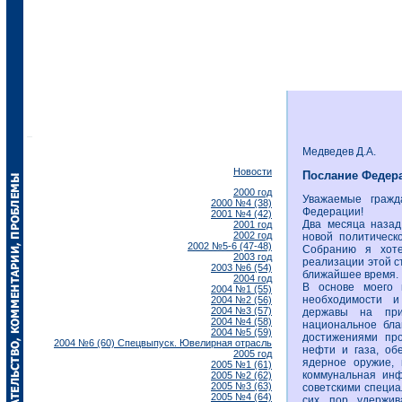
Медведев Д.А.
Новости
Послание Федер
2000 год
Уважаемые гражд
2000 №4 (38)
Федерации!
2001 №4 (42)
Два месяца назад
2001 год
2002 год
новой политическ
2002 №5-6 (47-48)
Собранию я хоте
2003 год
реализации этой ст
2003 №6 (54)
ближайшее время.
2004 год
В основе моего 
2004 №1 (55)
необходимости и
2004 №2 (56)
2004 №3 (57)
державы на при
2004 №4 (58)
национальное бла
2004 №5 (59)
достижениями про
2004 №6 (60) Спецвыпуск. Ювелирная отрасль
нефти и газа, об
2005 год
ядерное оружие,
2005 №1 (61)
коммунальная инф
2005 №2 (62)
2005 №3 (63)
советскими специа
2005 №4 (64)
сих пор удержив