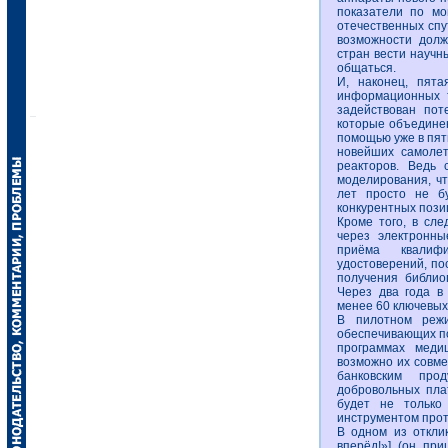
показатели по мо
отечественных спут
возможности долж
стран вести научн
общаться.
И, наконец, пята
информационных 
задействован пот
которые объедине
помощью уже в пят
новейших самолет
реакторов. Ведь 
моделирования, чт
лет просто не б
конкурентных пози
Кроме того, в сле
через электронны
приёма квалиф
удостоверений, по
получения библио
Через два года в
менее 60 ключевых 
В пилотном режи
обеспечивающих по
программах меди
возможно их совме
банковским про
добровольных пла
будет не тольк
инструментом прот
В одном из отклик
вперёд!»] (он при