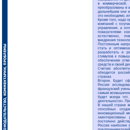
в коммерческой,
преобразованы в а
дальнейшем они ил
это необходимо, и
Кроме того, надо 
компаний с госуч
управления, а опл
показателями сни
естественно, по
внедрения техноло
Постоянным напра
стать и оптимиза
разработать и р
стимулов к повыш
обеспечению отве
средств и своей де
Считаю абсолютно
обходится росси
странах.
Второе. Будет с
России исследов
французский учены
самым возвышенны
будет всегда тот
деятельности». Пр
В нашей стране вс
способных созд
инновационный ми
заинтересованы 
постоянно действ
России наиболее а
предпринимателе