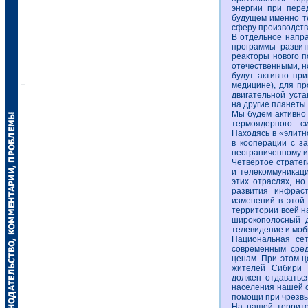
энергии при пере
будущем именно т
сферу производств
В отдельное напр
программы развит
реакторы нового п
отечественными, н
будут активно при
медицине), для пр
двигательной уста
на другие планеты.
Мы будем активно 
термоядерного с
Находясь в «элитн
в кооперации с з
неограниченному и
Четвёртое стратег
и телекоммуникац
этих отраслях, н
развития инфраст
изменений в этой
территории всей н
широкополосный д
телевидение и моб
Национальная сет
современным сред
ценам. При этом ц
жителей Сибири 
должен отдаватьс
населения нашей с
помощи при чрезвы
На нашей террито