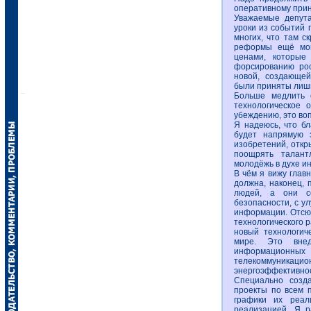
оперативному при
Уважаемые депут
уроки из событий 
многих, что там с
реформы ещё мог
ценами, которые
форсированию рос
новой, создающей
были приняты лиш
Больше медлить 
технологическое 
убеждению, это во
Я надеюсь, что б
будет напрямую 
изобретений, откр
поощрять талант
молодёжь в духе и
В чём я вижу глав
должна, наконец,
людей, а они с
безопасности, с ул
информации. Отсю
технологического 
новый технологич
мире. Это внед
информационн
телекоммуник
энергоэффективно
Специально созда
проекты по всем 
графики их реал
реализацией. Я р