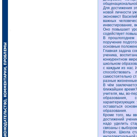
общенациональной 
Для достижения эт
новой личности уж
экономист Василий
важных человечес
инвестирование, в
Оно повышает уро
содействует повыш
В прошлогоднем 
поручение подгото
основные положени
Главная задача со
ученика, воспитан
конкурентном мире
школьном образова
с каждым из нас. 
способствовать 
самостоятельно ст
разные жизненные
В чём заключаетс
ближайшее время? 
учителя, мы, во-пе
образования, с
характеризующих 
оставаться основ
образования.
Кроме того, мы в
достижений учени
надо уделить ста
связаны с выбором
Второе. Школа ст
интеллектуальной 