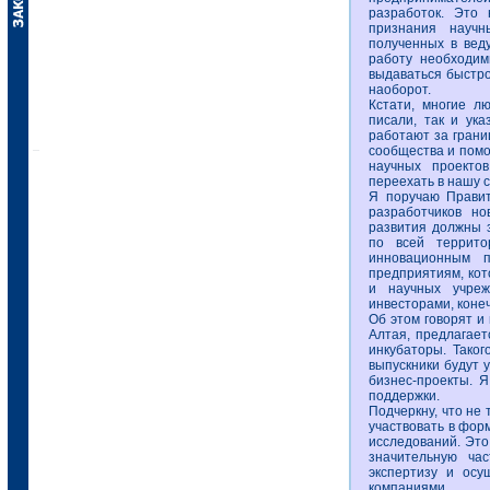
разработок. Это 
признания науч
полученных в вед
работу необходим
выдаваться быстро
наоборот.
Кстати, многие л
писали, так и ука
работают за грани
сообщества и помо
научных проекто
переехать в нашу с
Я поручаю Правит
разработчиков но
развития должны 
по всей террито
инновационным 
предприятиям, кот
и научных учреж
инвесторами, коне
Об этом говорят и
Алтая, предлагает
инкубаторы. Тако
выпускники будут 
бизнес-проекты. Я
поддержки.
Подчеркну, что не
участвовать в фор
исследований. Это
значительную ча
экспертизу и осу
компаниями.