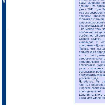
будут выбраны но
зданий. Это давно
уже с 2011 года. 
то есть современн
здоровья, обеспе
горячим питанием.
широкополосному 
Уже в следующем г
- не менее трёх ч
особенностей дет
особенностей дете
Особая задача -
инвалидов. В 20
программа «Доступ
Третье, что мы д
причём как в опре
и в расходова
самостоятельност
национальном пр
автономные учреж
резко сокращена 
результатах работ
предусматривающ
условия труда.
Четвёртое. Мы за
частных общеобра
широкие возможнос
преподавателей
дополнительного 
школ, для удаленн