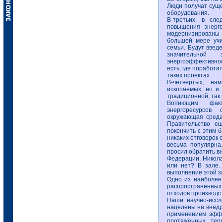
Люди получат суще
оборудования.
В-третьих, в сл
повышения энерго
модернизированы 
большей мере уч
семьи. Будут введ
значительной
энергоэффективнос
есть, где поработа
таких проектах.
В-четвёртых, н
ископаемых, но и 
традиционной, так 
Вопиющим факт
энергоресурсов 
окружающая среда
Правительство е
покончить с этим 
никаких отговорок 
весьма популярна
просил обратить в
Федерации, Никола
или нет? В зале.
выполнение этой з
Одно из наиболее
распространённых
отходов производс
Наши научно-иссл
нацелены на внедр
применением эффе
протяжённых тер