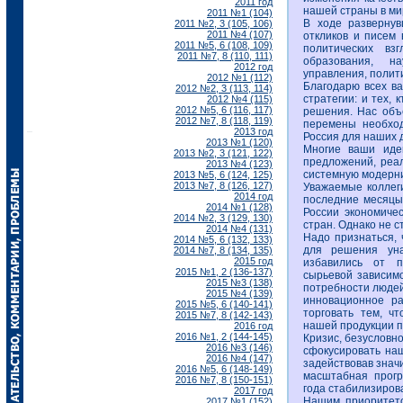
2011 год
нашей страны в ми
2011 №1 (104)
В ходе развернув
2011 №2, 3 (105, 106)
2011 №4 (107)
откликов и писем
2011 №5, 6 (108, 109)
политических вз
2011 №7, 8 (110, 111)
образования, на
2012 год
управления, полит
2012 №1 (112)
Благодарю всех ва
2012 №2, 3 (113, 114)
стратегии: и тех, 
2012 №4 (115)
2012 №5, 6 (116, 117)
решения. Нас объе
2012 №7, 8 (118, 119)
перемены необход
2013 год
Россия для наших д
2013 №1 (120)
Многие ваши иде
2013 №2, 3 (121, 122)
предложений, реа
2013 №4 (123)
системную модерн
2013 №5, 6 (124, 125)
2013 №7, 8 (126, 127)
Уважаемые коллег
2014 год
последние месяцы
2014 №1 (128)
России экономичес
2014 №2, 3 (129, 130)
стран. Однако не с
2014 №4 (131)
Надо признаться,
2014 №5, 6 (132, 133)
для решения ун
2014 №7, 8 (134, 135)
2015 год
избавились от п
2015 №1, 2 (136-137)
сырьевой зависим
2015 №3 (138)
потребности людей
2015 №4 (139)
инновационное ра
2015 №5, 6 (140-141)
торговать тем, чт
2015 №7, 8 (142-143)
нашей продукции п
2016 год
2016 №1, 2 (144-145)
Кризис, безусловн
2016 №3 (146)
сфокусировать наш
2016 №4 (147)
задействовав знач
2016 №5, 6 (148-149)
масштабная прогр
2016 №7, 8 (150-151)
года стабилизиров
2017 год
Нашим приоритето
2017 №1 (152)