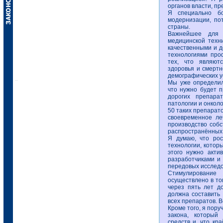
органов власти, пр
Я специально бо
модернизации, по
страны.
Важнейшее для 
медицинской техн
качественными и д
технологиями про
тех, что являют
здоровья и смертн
демографических у
Мы уже определили
что нужно будет п
дорогих препарат
патологии и онкол
50 таких препарато
своевременное ле
производство собс
распространённых 
Я думаю, что рос
технологии, котор
этого нужно акти
разработчиками и 
передовых исследо
Стимулирование
осуществлено в то
через пять лет д
должна составить 
всех препаратов. В
Кроме того, я пору
закона, который
средств и, что кр