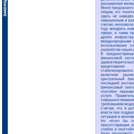
расширению жилищ
Много предлагаетс
общем, это понят
здесь не наведён
завышенным в разы
считаю, непозволи
году внедрить нов
сфере, а также пр
других инфрастр
международными ст
использования с
разработки наших 
В предшествующ
финансовой сист
удовлетворительн
кредитования 
стабилизировался
валютном рынке
Центральный бан
последней инстанц
финансовый секто
способен оказыв
услуги. Правите
совершенствовани
требованиям моде
Считаю, что в це
власти при поддер
ситуацию в эконом
Но хотел бы по
присутствующие в
слабое и неустойч
Надо продолжить 