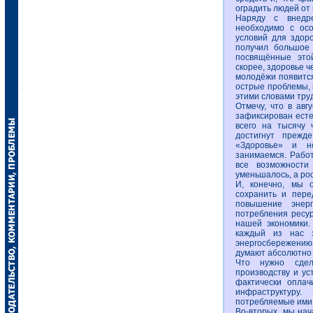
оградить людей от
Наряду с внедр
необходимо с ос
условий для здор
получил большое 
посвящённые этой
скорее, здоровье ч
молодёжи появится
острые проблемы, 
этими словами труд
Отмечу, что в авг
зафиксирован есте
всего на тысячу 
достигнут прежд
«Здоровье» и н
занимаемся. Работ
все возможности
уменьшалось, а ро
И, конечно, мы 
сохранить и пере
повышение энерг
потребления ресу
нашей экономики.
каждый из нас з
энергосбережению, 
думают абсолютно 
Что нужно сдел
производству и ус
фактически оплач
инфраструктуру
потребляемые ими 
Во-вторых, мы нач