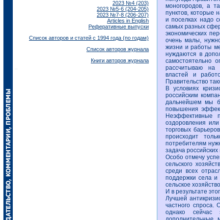
2023 №4 (203)
моногородов, а т
2023 №5-6 (204-205)
пунктов, которые 
2023 №7-8 (206-207)
и поселках надо 
Articles in English
самых разных сфер
Реферативные выпуски
экономических пер
Список авторов и статей с 1994 года (по годам)
очень малы, нужн
жизни и работы ме
Список авторов журнала
нуждаются в допо
Книги авторов журнала
самостоятельно о
рассчитываю на 
властей и работ
Правительство так
В условиях криз
российским компа
дальнейшем мы бу
повышения эффект
Неэффективные п
оздоровления или
торговых барьеров
происходит тольк
потребителям нужн
задача российских 
Особо отмечу усп
сельского хозяйст
среди всех отрас
поддержки села и 
сельское хозяйство
И в результате это
Лучшей антикризис
частного спроса.
однако сейчас 
дополнительные м