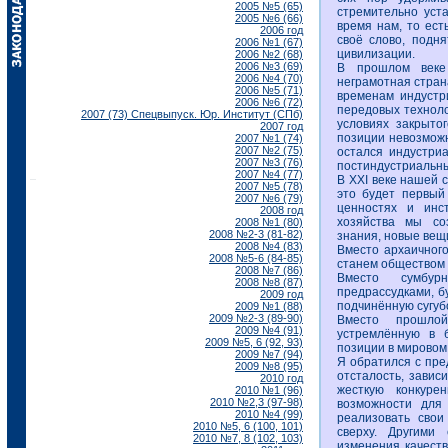
2005 №5 (65)
стремительно уста
2005 №6 (66)
время нам, то ест
2006 год
своё слово, подн
2006 №1 (67)
цивилизации.
2006 №2 (68)
2006 №3 (69)
В прошлом веке 
2006 №4 (70)
неграмотная стран
2006 №5 (71)
временам индустр
2006 №6 (72)
передовых техноло
2007 (73) Спецвыпуск. Юр. Институт (СПб)
условиях закрыто
2007 год
позиции невозможн
2007 №1 (74)
2007 №2 (75)
остался индустри
2007 №3 (76)
постиндустриальн
2007 №4 (77)
В ХХI веке нашей 
2007 №5 (78)
это будет первый
2007 №6 (79)
ценностях и инст
2008 год
хозяйства мы со
2008 №1 (80)
2008 №2-3 (81-82)
знания, новые вещ
2008 №4 (83)
Вместо архаичного
2008 №5-6 (84-85)
станем обществом 
2008 №7 (86)
Вместо сумбур
2008 №8 (87)
предрассудками, б
2009 год
подчинённую сугуб
2009 №1 (88)
2009 №2-3 (89-90)
Вместо прошло
2009 №4 (91)
устремлённую в 
2009 №5, 6 (92, 93)
позиции в мировом
2009 №7 (94)
Я обратился с пре
2009 №8 (95)
отсталость, завис
2010 год
жесткую конкуре
2010 №1 (96)
2010 №2,3 (97-98)
возможности для
2010 №4 (99)
реализовать свои
2010 №5, 6 (100, 101)
сверху. Другими
2010 №7, 8 (102, 103)
изменения качеств