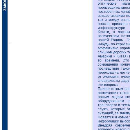
оптические маг
производительно
построенных линий
возрастающими по
так и между разн
поясов, призвана
инфраструктуре.
Кстати, о часов
количеством, пот
нашей Родины. Эт
нибудь по-серьёзн
эффективно управ
слишком дорогих т
Америки и Китая) 
во времени. Это
сокращения колич
последствия таког
перехода на летне
от экономии, очев
специалисты дадут
эти вопросы.
Приоритетным нап
космических техно
нашим людям воз
оборудованием в
транспорта и техн
служб, которые 
ситуаций, за ликв
Появятся и новые 
информации высоко
Внедряя совреме
аппараты нового п