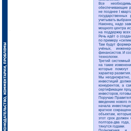
Все необходим
обеспечивающие р
не позднее I квар
государственных
учитывать выбранн
Наконец, надо за
мощного центра ис
на поддержку всех
Речь идёт о созда
по примеру «силик
Там будут формир
учёных, инженер
финансистов. И со
технологии.
Третий системный
на такие изменени
которые помогут
характер развития.
Мы неоднократно, 
инвестиций долже
конкурентов, а с
сертификации прод
инвесторов, готов
Поручаю Правитель
введению нового п
начала инвестицио
кратное сокращени
объектам, которые
этот срок должен 
полтора-два года,
тянутся годами.
Полномочия и 