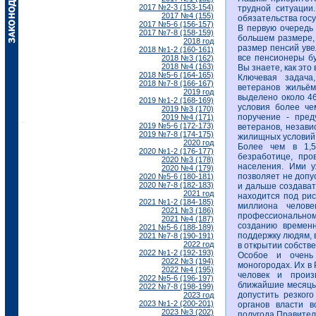
2017 №2-3 (153-154)
трудной ситуации
2017 №4 (155)
обязательства гос
2017 №5-6 (156-157)
В первую очередь 
2017 №7-8 (158-159)
большем размере,
2018 год
размер пенсий уве
2018 №1-2 (160-161)
все пенсионеры б
2018 №3 (162)
2018 №4 (163)
Вы знаете, как это
2018 №5-6 (164-165)
Ключевая задача
2018 №7-8 (166-167)
ветеранов жильём
2019 год
выделено около 4
2019 №1-2 (168-169)
условия более че
2019 №3 (170)
поручение - пред
2019 №4 (171)
2019 №5-6 (172-173)
ветеранов, незави
2019 №7-8 (174-175)
жилищных условий.
2020 год
Более чем в 1,
2020 №1-2 (176-177)
безработице, про
2020 №3 (178)
населения. Ими у
2020 №4 (179)
позволяет не допу
2020 №5-6 (180-181)
2020 №7-8 (182-183)
и дальше создават
2021 год
находится под рис
2021 №1-2 (184-185)
миллиона челов
2021 №3 (186)
профессиональн
2021 №4 (187)
созданию временн
2021 №5-6 (188-189)
поддержку людям, в
2021 №7-8 (190-191)
2022 год
в открытии собстве
2022 №1-2 (192-193)
Особое и очень
2022 №3 (194)
моногородах. Их в 
2022 №4 (195)
человек и произ
2022 №5-6 (196-197)
ближайшие месяцы
2022 №7-8 (198-199)
допустить резког
2023 год
2023 №1-2 (200-201)
органов власти в
2023 №3 (202)
полугода Правител