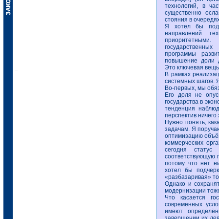
технологий, в ча
существенно осла
стояния в очередях
Я хотел бы подч
направлений тех
приоритетными.
государственных
программы разви
повышение доли д
Это ключевая вещь
В рамках реализа
системных шагов. Я
Во-первых, мы обя
Его доля не опус
государства в экон
тенденция наблюд
перспектив ничего 
Нужно понять, как
задачам. Я поруча
оптимизацию объём
коммерческих орга
сегодня статус
соответствующую п
потому что нет ни
хотел бы подчерк
«разбазаривая» то
Однако и сохраня
модернизации тож
Что касается го
современных усло
имеют определён
завершении их дея