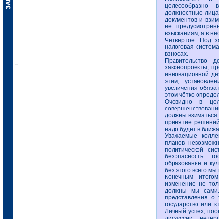
целесообразно 
должностные лица,
документов и взим
не предусмотрен
взысканиям, а в н
Четвёртое. Под 
налоговая система
взносах.
Правительство д
законопроекты, п
инновационной дея
этим, установле
увеличения обязат
этом чётко опреде
Очевидно в цел
совершенствовани
должны взиматься в
принятие решений
надо будет в ближ
Уважаемые коллег
планов невозможн
политической сис
безопасность го
образование и кул
без этого всего мы
Конечным итогом
изменение не тол
должны мы сами.
представления о 
государство или к
Личный успех, по
дискуссии, нете