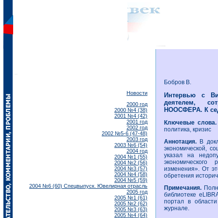
Бобров В.
Новости
Интервью с Ви
деятелем, со
2000 год
НООСФЕРА. К се
2000 №4 (38)
2001 №4 (42)
2001 год
Ключевые слова
2002 год
политика, кризис
2002 №5-6 (47-48)
2003 год
Аннотация.
В докл
2003 №6 (54)
экономической, со
2004 год
указал на недоп
2004 №1 (55)
экономического
2004 №2 (56)
2004 №3 (57)
изменения». От эт
2004 №4 (58)
обретения историч
2004 №5 (59)
2004 №6 (60) Спецвыпуск. Ювелирная отрасль
Примечания.
Полн
2005 год
библиотеке eLIBR
2005 №1 (61)
портал в области
2005 №2 (62)
журнале.
2005 №3 (63)
2005 №4 (64)