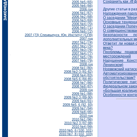
Сохранить как .rtf 
2005 №5 (65)
2005 №6 (66)
Другие статьи в ра
2006 год
2006 №1 (67)
Награждения парла
2006 №2 (68)
О заседании "Мерк
2006 №3 (69)
Основные тенденци
2006 №4 (70)
О заседании Попеч
2006 №5 (71)
О совершенствова
2006 №6 (72)
безопасности 
2007 (73) Спецвыпуск. Юр. Институт (СПб)
2007 год
дополнительных м
2007 №1 (74)
Ответит ли новая 
2007 №2 (75)
века?
2007 №3 (76)
Проблемы правов
2007 №4 (77)
месторождений
2007 №5 (78)
Нарушение Конс
2007 №6 (79)
2008 год
Ленинском)
2008 №1 (80)
Норвежский натиск 
2008 №2-3 (81-82)
Автоматизированно
2008 №4 (83)
обстоятельствам?
2008 №5-6 (84-85)
Политические пар
2008 №7 (86)
федеральном зако
2008 №8 (87)
2009 год
«Большая коалиция
2009 №1 (88)
Особенности контр
2009 №2-3 (89-90)
2009 №4 (91)
2009 №5, 6 (92, 93)
2009 №7 (94)
2009 №8 (95)
2010 год
2010 №1 (96)
2010 №2,3 (97-98)
2010 №4 (99)
2010 №5, 6 (100, 101)
2010 №7, 8 (102, 103)