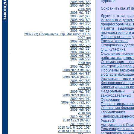
журнале.
2005 №5 (65)
2005 №6 (66)
Сохранить как .rtf 
2006 год
2006 №1 (67)
Другие статьи в ра
2006 №2 (68)
2006 №3 (69)
Интервью с депут
2006 №4 (70)
профессором И.Д.
2006 №5 (71)
Памяти выдающег
2006 №6 (72)
государственного 
2007 (73) Спецвыпуск. Юр. Институт (СПб)
Творческое наслед
2007 год
России (часть 1)
2007 №1 (74)
2007 №2 (75)
О творческих дост
2007 №3 (76)
О.Е. Кутафина
2007 №4 (77)
Отдельные аспект
2007 №5 (78)
работах академика
2007 №6 (79)
Оптимизация ро
2008 год
конструкций в про
2008 №1 (80)
2008 №2-3 (81-82)
Проблемы гармониз
2008 №4 (83)
в области фармаце
2008 №5-6 (84-85)
Уголовная поли
2008 №7 (86)
безопасности: про
2008 №8 (87)
Конституционно-пр
2009 год
Федеральный у
2009 №1 (88)
2009 №2-3 (89-90)
законодательных
2009 №4 (91)
Федерации
2009 №5, 6 (92, 93)
Перспективные на
2009 №7 (94)
Оппозиция больши
2009 №8 (95)
Глобализация
2010 год
«информационного
2010 №1 (96)
2010 №2,3 (97-98)
(часть 3)
2010 №4 (99)
Американцы о Ромн
2010 №5, 6 (100, 101)
Реализация закона
2010 №7, 8 (102, 103)
загранучреждения