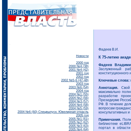
Фадеев В.И.
Новости
К 75-летию акад
2000 год
Фадеев Владим
2000 №4 (38)
Заслуженный ра
2001 №4 (42)
конституционного 
2001 год
2002 год
2002 №5-6 (47-48)
Ключевые слова:
2003 год
2003 №6 (54)
Аннотация.
Свой
2004 год
максимально полно
2004 №1 (55)
разработке проек
2004 №2 (56)
Президиуме Россий
2004 №3 (57)
РФ. В течение дол
2004 №4 (58)
вопросам гражданс
2004 №5 (59)
2004 №6 (60) Спецвыпуск. Ювелирная отрасль
консультативных и
2005 год
2005 №1 (61)
Примечания.
Полну
2005 №2 (62)
библиотеке eLIBR
2005 №3 (63)
портал в области
2005 №4 (64)