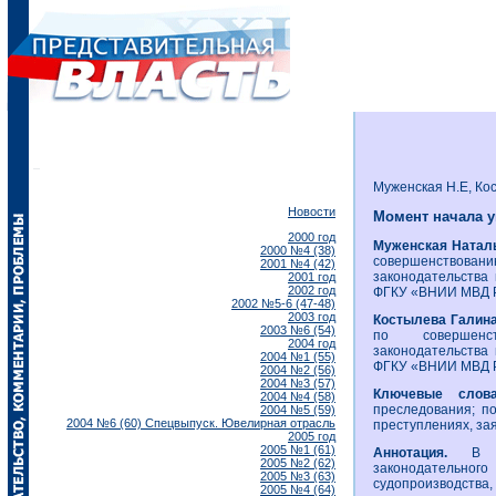
Муженская Н.Е, Кос
Новости
Момент начала у
2000 год
Муженская Натал
2000 №4 (38)
совершенствов
2001 №4 (42)
законодательства
2001 год
2002 год
ФГКУ «ВНИИ МВД Ро
2002 №5-6 (47-48)
2003 год
Костылева Галин
2003 №6 (54)
по совершенств
2004 год
законодательства
2004 №1 (55)
ФГКУ «ВНИИ МВД Ро
2004 №2 (56)
2004 №3 (57)
Ключевые сло
2004 №4 (58)
преследования; п
2004 №5 (59)
2004 №6 (60) Спецвыпуск. Ювелирная отрасль
преступлениях, за
2005 год
2005 №1 (61)
Аннотация.
В ста
2005 №2 (62)
законодательн
2005 №3 (63)
судопроизводства,
2005 №4 (64)