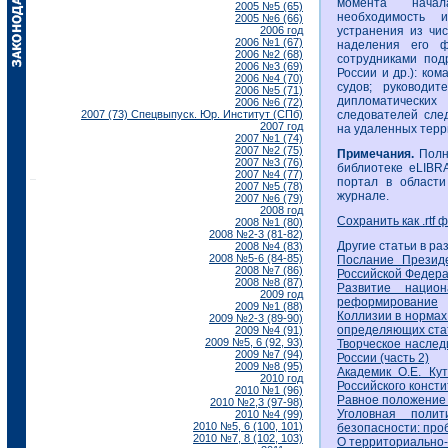
момента начала
2005 №5 (65)
необходимость и
2005 №6 (66)
2006 год
устранения из чис
2006 №1 (67)
наделения его ф
2006 №2 (68)
сотрудниками под
2006 №3 (69)
России и др.): ко
2006 №4 (70)
судов; руководит
2006 №5 (71)
дипломатических
2006 №6 (72)
2007 (73) Спецвыпуск. Юр. Институт (СПб)
следователей сле
2007 год
на удаленных терр
2007 №1 (74)
2007 №2 (75)
Примечания.
Полну
2007 №3 (76)
библиотеке eLIBR
2007 №4 (77)
портал в области
2007 №5 (78)
журнале.
2007 №6 (79)
2008 год
Сохранить как .rtf 
2008 №1 (80)
2008 №2-3 (81-82)
Другие статьи в ра
2008 №4 (83)
2008 №5-6 (84-85)
Послание Презид
2008 №7 (86)
Российской Федер
2008 №8 (87)
Развитие нацио
2009 год
реформирование
2009 №1 (88)
Коллизии в нормах
2009 №2-3 (89-90)
определяющих стат
2009 №4 (91)
2009 №5, 6 (92, 93)
Творческое наслед
2009 №7 (94)
России (часть 2)
2009 №8 (95)
Академик О.Е. Ку
2010 год
Российского конст
2010 №1 (96)
Равное положение 
2010 №2,3 (97-98)
Уголовная поли
2010 №4 (99)
2010 №5, 6 (100, 101)
безопасности: про
2010 №7, 8 (102, 103)
О территориально-