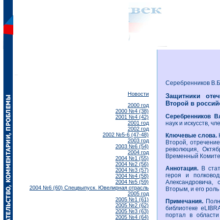
Серебренников В.Б
Новости
Защитники оте
Второй в россий
2000 год
2000 №4 (38)
Серебренников 
2001 №4 (42)
2001 год
наук и искусств, ч
2002 год
2002 №5-6 (47-48)
Ключевые слова.
2003 год
Второй, отречение
2003 №6 (54)
революция, Октяб
2004 год
Временный Комитет
2004 №1 (55)
2004 №2 (56)
Аннотация.
В стат
2004 №3 (57)
героя и полково
2004 №4 (58)
2004 №5 (59)
Александровича,
2004 №6 (60) Спецвыпуск. Ювелирная отрасль
Вторым, и его роль
2005 год
2005 №1 (61)
Примечания.
Полну
2005 №2 (62)
библиотеке eLIBR
2005 №3 (63)
портал в области
2005 №4 (64)