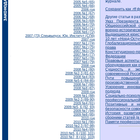
журнале.
2005 №5 (65)
2005 №6 (66)
Сохранить как .rtf 
2006 год
2006 №1 (67)
Другие статьи в ра
2006 №2 (68)
2006 №3 (69)
Указ Президент
2006 №4 (70)
Общероссийской о
2006 №5 (71)
военно-историческ
2006 №6 (72)
Выдающиеся юристы
2007 (73) Спецвыпуск. Юр. Институт (СПб)
10 лет «Норд-Осту»
2007 год
Глобализационные
2007 №1 (74)
2007 №2 (75)
права
2007 №3 (76)
Конституционно-
2007 №4 (77)
Федерации
2007 №5 (78)
Правовые аспекты 
2007 №6 (79)
оборудования как 
2008 год
Сущность и эко
2008 №1 (80)
2008 №2-3 (81-82)
современной Росс
2008 №4 (83)
Пути повышени
2008 №5-6 (84-85)
производственной
2008 №7 (86)
Ускорение иннова
2008 №8 (87)
подхода
2009 год
Социально-пс
2009 №1 (88)
2009 №2-3 (89-90)
профессиональной
2009 №4 (91)
Позитивные и не
2009 №5, 6 (92, 93)
безопасности совр
2009 №7 (94)
История развити
2009 №8 (95)
сборники статей (в 
2010 год
Памяти профессор
2010 №1 (96)
2010 №2,3 (97-98)
2010 №4 (99)
2010 №5, 6 (100, 101)
2010 №7, 8 (102, 103)