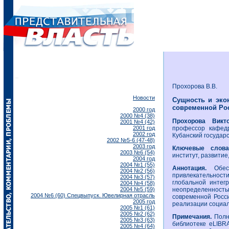
Прохорова В.В.
Новости
Сущность и эко
современной Ро
2000 год
2000 №4 (38)
Прохорова Викт
2001 №4 (42)
2001 год
профессор кафедр
2002 год
Кубанский государ
2002 №5-6 (47-48)
2003 год
Ключевые слов
2003 №6 (54)
институт, развитие
2004 год
2004 №1 (55)
Аннотация.
Обесп
2004 №2 (56)
привлекательност
2004 №3 (57)
глобальной интег
2004 №4 (58)
2004 №5 (59)
неопределенность
2004 №6 (60) Спецвыпуск. Ювелирная отрасль
современной Росс
2005 год
реализации социал
2005 №1 (61)
2005 №2 (62)
Примечания.
Полн
2005 №3 (63)
библиотеке eLIBR
2005 №4 (64)