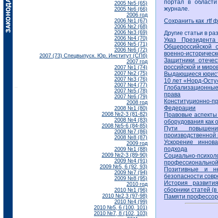
портал в области
2005 №5 (65)
журнале.
2005 №6 (66)
2006 год
2006 №1 (67)
Сохранить как .rtf 
2006 №2 (68)
2006 №3 (69)
Другие статьи в ра
2006 №4 (70)
Указ Президент
2006 №5 (71)
Общероссийской о
2006 №6 (72)
военно-историческ
2007 (73) Спецвыпуск. Юр. Институт (СПб)
Защитники отечес
2007 год
российской и миров
2007 №1 (74)
2007 №2 (75)
Выдающиеся юристы
2007 №3 (76)
10 лет «Норд-Осту»
2007 №4 (77)
Глобализационные
2007 №5 (78)
права
2007 №6 (79)
Конституционно-
2008 год
Федерации
2008 №1 (80)
2008 №2-3 (81-82)
Правовые аспекты 
2008 №4 (83)
оборудования как 
2008 №5-6 (84-85)
Пути повышени
2008 №7 (86)
производственной
2008 №8 (87)
Ускорение иннова
2009 год
подхода
2009 №1 (88)
2009 №2-3 (89-90)
Социально-пс
2009 №4 (91)
профессиональной
2009 №5, 6 (92, 93)
Позитивные и не
2009 №7 (94)
безопасности совр
2009 №8 (95)
История развити
2010 год
сборники статей (в 
2010 №1 (96)
2010 №2,3 (97-98)
Памяти профессор
2010 №4 (99)
2010 №5, 6 (100, 101)
2010 №7, 8 (102, 103)