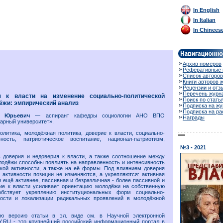
In English
In Italian
In Chinees
Архив номеров
Реферативные 
Список авторов
Книги авторов 
Рецензии и отз
Перечень журн
 к власти на изменение социально-политической
Поиск по стать
ёжи: эмпирический анализ
Подписка на жу
Подписка на р
с Юрьевич
— аспирант кафедры социологии АНО ВПО
Награды
арный университет».
олитика, молодёжная политика, доверие к власти, социально-
ность, патриотическое воспитание, национал-патриотизм,
№3 - 2021
 доверия и недоверия к власти, а также соотношение между
лодёжи способны повлиять на направленность и интенсивность
кой активности, а также на её формы. Под влиянием доверия
 активности позиции не изменяются, а укрепляются: активная
 ещё активнее, пассивная и безразличная - более пассивной и
рие к власти усиливает ориентацию молодёжи на собственную
собствует укреплению институциональных форм социально-
ности и локализации радикальных проявлений в молодёжной
 версию статьи в эл. виде см. в Научной электронной
Y.RU - это крупнейший российский информационный портал в