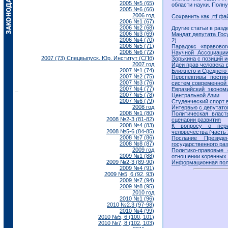
2005 №5 (65)
области науки. Полн
2005 №6 (66)
2006 год
Сохранить как .rtf фа
2006 №1 (67)
2006 №2 (68)
Другие статьи в разд
2006 №3 (69)
Мандат депутата Гос
2006 №4 (70)
2)
2006 №5 (71)
Парадокс «правовог
2006 №6 (72)
Научной Ассоциаци
2007 (73) Спецвыпуск. Юр. Институт (СПб)
Зорькина с позиций 
2007 год
Идеи прав человека 
2007 №1 (74)
Ближнего и Среднего
2007 №2 (75)
Перспективы постин
2007 №3 (76)
систем современной 
2007 №4 (77)
Евразийский эконом
2007 №5 (78)
Центральной Азии
2007 №6 (79)
Студенческий спорт 
2008 год
Интервью с депутато
2008 №1 (80)
Политическая власт
2008 №2-3 (81-82)
сценарии развития
2008 №4 (83)
К вопросу о пери
2008 №5-6 (84-85)
человечества (часть 
2008 №7 (86)
Послание Президе
2008 №8 (87)
государственного ра
2009 год
Политико-правовые 
2009 №1 (88)
отношении коренных
2009 №2-3 (89-90)
Информационная поли
2009 №4 (91)
2009 №5, 6 (92, 93)
2009 №7 (94)
2009 №8 (95)
2010 год
2010 №1 (96)
2010 №2,3 (97-98)
2010 №4 (99)
2010 №5, 6 (100, 101)
2010 №7, 8 (102, 103)