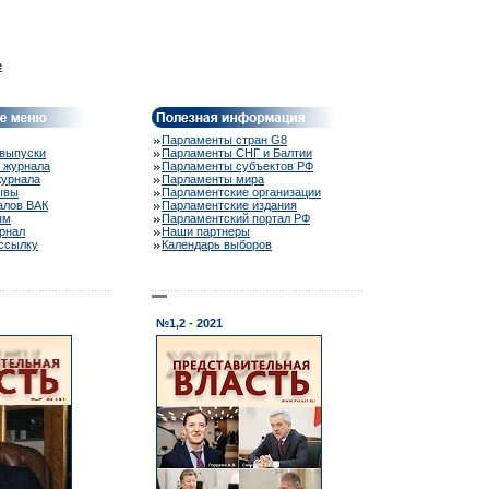
e
Парламенты стран G8
выпуски
Парламенты СНГ и Балтии
 журнала
Парламенты субъектов РФ
журнала
Парламенты мира
ывы
Парламентские организации
алов ВАК
Парламентские издания
ям
Парламентский портал РФ
рнал
Наши партнеры
ассылку
Календарь выборов
№1,2 - 2021