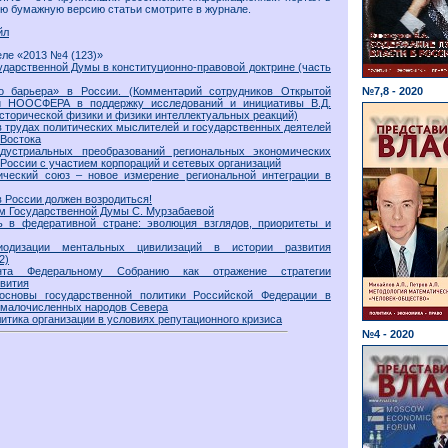
ую бумажную версию статьи смотрите в журнале.
йл
еле «2013 №4 (123)»
ударственной Думы в конституционно-правовой доктрине (часть
о барьера» в России. (Комментарий сотрудников Открытой
№7,8 - 2020
и НООСФЕРА в поддержку исследований и инициативы В.Д.
исторической физики и физики интеллектуальных реакций)
в трудах политических мыслителей и государственных деятелей
 Востока
дустриальных преобразований региональных экономических
России с участием корпораций и сетевых организаций
ический союз – новое измерение региональной интеграции в
в России должен возродиться!
м Государственной Думы С. Мурзабаевой
ь в федеративной стране: эволюция взглядов, приоритеты и
одизации ментальных цивилизаций в истории развития
2)
нта Федеральному Собранию как отражение стратегии
звития
основы государственной политики Российской Федерации в
 малочисленных народов Севера
тика организации в условиях репутационного кризиса
№4 - 2020