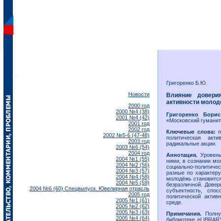
Григоренко Б.Ю.
Новости
Влияние доверия
активности молод
2000 год
2000 №4 (38)
Григоренко Бори
2001 №4 (42)
«Московский гуманит
2001 год
2002 год
Ключевые слова:
п
2002 №5-6 (47-48)
политическая актив
2003 год
радикальные акции.
2003 №6 (54)
2004 год
Аннотация.
Уровень
2004 №1 (55)
ними, в сознании мо
2004 №2 (56)
социально-политичес
2004 №3 (57)
разные по характеру
2004 №4 (58)
молодёжь становится
2004 №5 (59)
безразличной. Дове
2004 №6 (60) Спецвыпуск. Ювелирная отрасль
субъектность, спо
2005 год
политической актив
2005 №1 (61)
среде.
2005 №2 (62)
2005 №3 (63)
Примечания.
Полную
2005 №4 (64)
библиотеке eLIBRAR