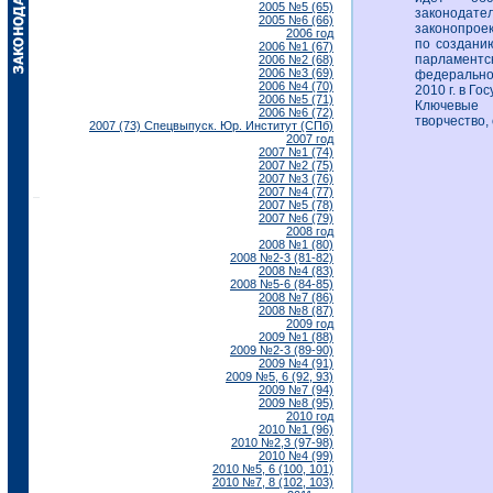
2005 №5 (65)
законодат
2005 №6 (66)
законопрое
2006 год
по создани
2006 №1 (67)
парламентс
2006 №2 (68)
2006 №3 (69)
федерально
2006 №4 (70)
2010 г. в Г
2006 №5 (71)
Ключевые с
2006 №6 (72)
творчество,
2007 (73) Спецвыпуск. Юр. Институт (СПб)
2007 год
2007 №1 (74)
2007 №2 (75)
2007 №3 (76)
2007 №4 (77)
2007 №5 (78)
2007 №6 (79)
2008 год
2008 №1 (80)
2008 №2-3 (81-82)
2008 №4 (83)
2008 №5-6 (84-85)
2008 №7 (86)
2008 №8 (87)
2009 год
2009 №1 (88)
2009 №2-3 (89-90)
2009 №4 (91)
2009 №5, 6 (92, 93)
2009 №7 (94)
2009 №8 (95)
2010 год
2010 №1 (96)
2010 №2,3 (97-98)
2010 №4 (99)
2010 №5, 6 (100, 101)
2010 №7, 8 (102, 103)