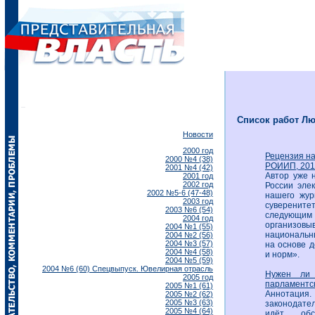
Список работ Лю
Новости
2000 год
Рецензия на
2000 №4 (38)
РОИИП, 2010
2001 №4 (42)
Автор уже 
2001 год
2002 год
России эле
2002 №5-6 (47-48)
нашего жур
2003 год
суверените
2003 №6 (54)
следующим
2004 год
организовы
2004 №1 (55)
национальн
2004 №2 (56)
2004 №3 (57)
на основе 
2004 №4 (58)
и норм».
2004 №5 (59)
2004 №6 (60) Спецвыпуск. Ювелирная отрасль
Нужен ли 
2005 год
парламентск
2005 №1 (61)
Аннотация.
2005 №2 (62)
2005 №3 (63)
законодател
2005 №4 (64)
идёт обс