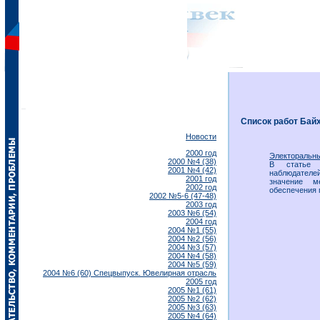
Список работ Байх
Новости
2000 год
Электоральны
2000 №4 (38)
В статье р
2001 №4 (42)
наблюдателе
2001 год
значение м
2002 год
обеспечения 
2002 №5-6 (47-48)
2003 год
2003 №6 (54)
2004 год
2004 №1 (55)
2004 №2 (56)
2004 №3 (57)
2004 №4 (58)
2004 №5 (59)
2004 №6 (60) Спецвыпуск. Ювелирная отрасль
2005 год
2005 №1 (61)
2005 №2 (62)
2005 №3 (63)
2005 №4 (64)