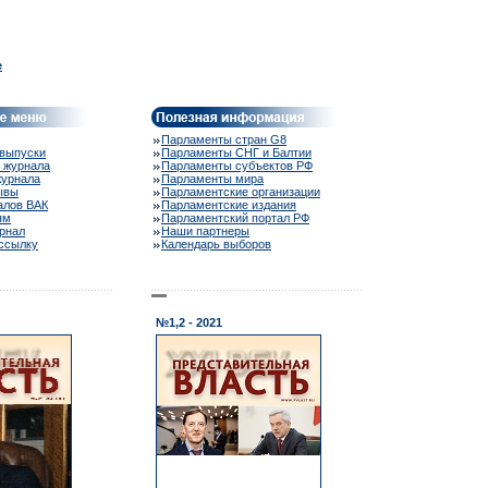
e
Парламенты стран G8
выпуски
Парламенты СНГ и Балтии
 журнала
Парламенты субъектов РФ
журнала
Парламенты мира
ывы
Парламентские организации
алов ВАК
Парламентские издания
ям
Парламентский портал РФ
рнал
Наши партнеры
ассылку
Календарь выборов
№1,2 - 2021