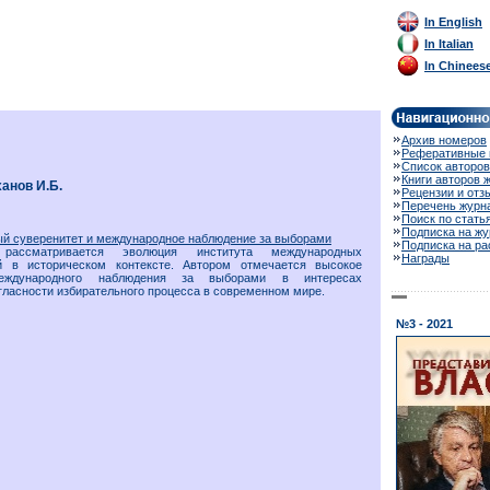
In English
In Italian
In Chinees
Архив номеров
Реферативные 
Список авторов
Книги авторов 
анов И.Б.
Рецензии и отз
Перечень журн
Поиск по стать
Подписка на жу
й суверенитет и международное наблюдение за выборами
Подписка на р
ассматривается эволюция института международных
Награды
й в историческом контексте. Автором отмечается высокое
еждународного наблюдения за выборами в интересах
гласности избирательного процесса в современном мире.
№3 - 2021