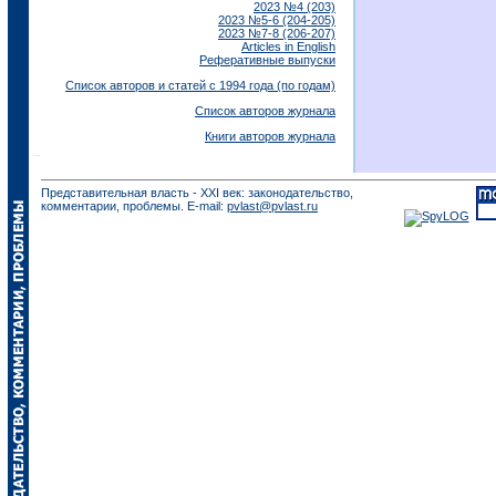
2023 №4 (203)
2023 №5-6 (204-205)
2023 №7-8 (206-207)
Articles in English
Реферативные выпуски
Список авторов и статей с 1994 года (по годам)
Список авторов журнала
Книги авторов журнала
Представительная власть - XXI век: законодательство,
комментарии, проблемы. E-mail:
pvlast@pvlast.ru