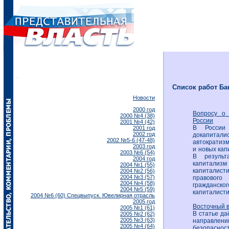
Список работ Ба
Новости
2000 год
Вопросу о 
2000 №4 (38)
России
2001 №4 (42)
В России 
2001 год
2002 год
докапитали
2002 №5-6 (47-48)
автократиз
2003 год
и новых кап
2003 №6 (54)
В результ
2004 год
капитализм
2004 №1 (55)
капиталист
2004 №2 (56)
2004 №3 (57)
правового
2004 №4 (58)
гражданско
2004 №5 (59)
капиталисти
2004 №6 (60) Спецвыпуск. Ювелирная отрасль
2005 год
Восточный в
2005 №1 (61)
В статье да
2005 №2 (62)
2005 №3 (63)
направлен
2005 №4 (64)
безопаснос