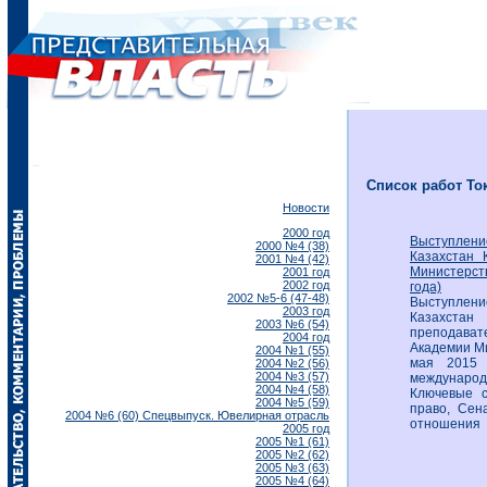
Список работ Ток
Новости
2000 год
Выступлен
2000 №4 (38)
Казахстан 
2001 №4 (42)
Министерст
2001 год
2002 год
года)
2002 №5-6 (47-48)
Выступлен
2003 год
Казахстан
2003 №6 (54)
преподават
2004 год
Академии М
2004 №1 (55)
мая 2015 
2004 №2 (56)
2004 №3 (57)
международ
2004 №4 (58)
Ключевые с
2004 №5 (59)
право, Сен
2004 №6 (60) Спецвыпуск. Ювелирная отрасль
отношения
2005 год
2005 №1 (61)
2005 №2 (62)
2005 №3 (63)
2005 №4 (64)