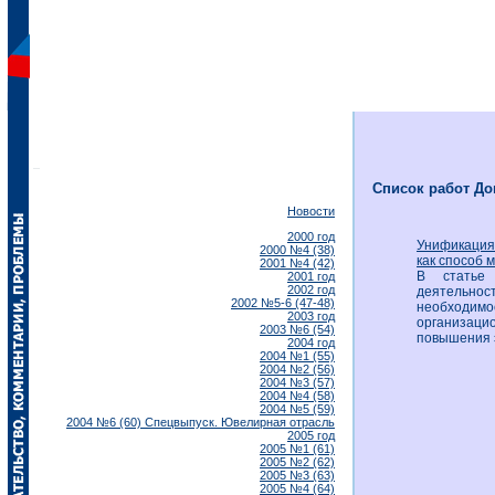
Список работ До
Новости
2000 год
Унификация
2000 №4 (38)
как способ 
2001 №4 (42)
В статье 
2001 год
2002 год
деятельнос
2002 №5-6 (47-48)
необходимо
2003 год
организац
2003 №6 (54)
повышения 
2004 год
2004 №1 (55)
2004 №2 (56)
2004 №3 (57)
2004 №4 (58)
2004 №5 (59)
2004 №6 (60) Спецвыпуск. Ювелирная отрасль
2005 год
2005 №1 (61)
2005 №2 (62)
2005 №3 (63)
2005 №4 (64)