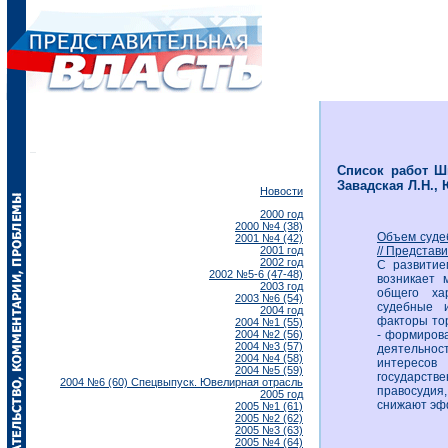
Список работ Ши
Завадская Л.Н.,
Новости
2000 год
2000 №4 (38)
Объем суде
2001 №4 (42)
2001 год
// Представи
2002 год
С развитие
2002 №5-6 (47-48)
возникает 
2003 год
общего ха
2003 №6 (54)
судебные 
2004 год
факторы то
2004 №1 (55)
2004 №2 (56)
- формирова
2004 №3 (57)
деятельнос
2004 №4 (58)
интересов
2004 №5 (59)
государств
2004 №6 (60) Спецвыпуск. Ювелирная отрасль
правосудия
2005 год
снижают эф
2005 №1 (61)
2005 №2 (62)
2005 №3 (63)
2005 №4 (64)