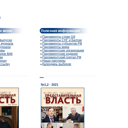
e
Парламенты стран G8
выпуски
Парламенты СНГ и Балтии
 журнала
Парламенты субъектов РФ
журнала
Парламенты мира
ывы
Парламентские организации
алов ВАК
Парламентские издания
ям
Парламентский портал РФ
рнал
Наши партнеры
ассылку
Календарь выборов
№1,2 - 2021