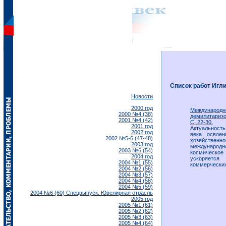
Список работ Игли
Новости
2000 год
Международ
2000 №4 (38)
демилитаризо
2001 №4 (42)
С. 22-30.
2001 год
Актуальность
2002 год
века освое
2002 №5-6 (47-48)
хозяйствен
2003 год
международн
2003 №6 (54)
космическое
2004 год
ускоряется
2004 №1 (55)
коммерчески
2004 №2 (56)
2004 №3 (57)
2004 №4 (58)
2004 №5 (59)
2004 №6 (60) Спецвыпуск. Ювелирная отрасль
2005 год
2005 №1 (61)
2005 №2 (62)
2005 №3 (63)
2005 №4 (64)