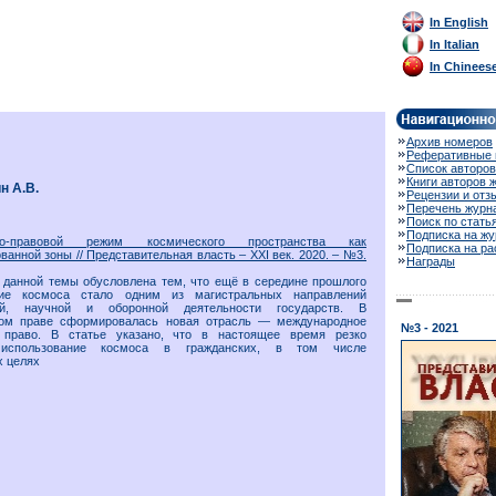
In English
In Italian
In Chinees
Архив номеров
Реферативные 
Список авторов
Книги авторов 
н А.В.
Рецензии и отз
Перечень журн
Поиск по стать
Подписка на жу
но-правовой режим космического пространства как
Подписка на р
ванной зоны // Представительная власть – ХХI век. 2020. – №3.
Награды
 данной темы обусловлена тем, что ещё в середине прошлого
ние космоса стало одним из магистральных направлений
ной, научной и оборонной деятельности государств. В
ом праве сформировалась новая отрасль — международное
№3 - 2021
 право. В статье указано, что в настоящее время резко
 использование космоса в гражданских, в том числе
х целях