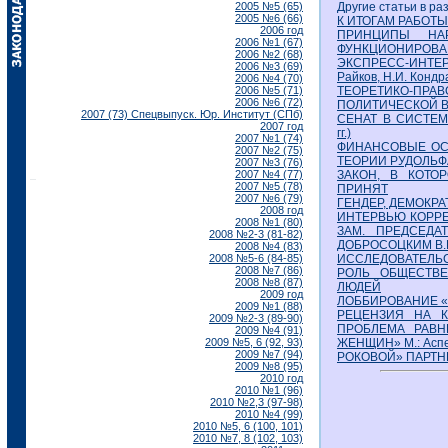
2005 №5 (65)
Другие статьи в ра
2005 №6 (66)
К ИТОГАМ РАБОТ
2006 год
ПРИНЦИПЫ НАР
2006 №1 (67)
ФУНКЦИОНИРОВАН
2006 №2 (68)
ЭКСПРЕСС-ИНТЕР
2006 №3 (69)
Райков, Н.И. Кондр
2006 №4 (70)
2006 №5 (71)
ТЕОРЕТИКО-ПРА
2006 №6 (72)
ПОЛИТИЧЕСКОЙ 
2007 (73) Спецвыпуск. Юр. Институт (СПб)
СЕНАТ В СИСТЕМ
2007 год
гг.)
2007 №1 (74)
ФИНАНСОВЫЕ ОС
2007 №2 (75)
ТЕОРИИ РУДОЛЬФ
2007 №3 (76)
2007 №4 (77)
ЗАКОН, В КОТО
2007 №5 (78)
ПРИНЯТ
2007 №6 (79)
ГЕНДЕР, ДЕМОКР
2008 год
ИНТЕРВЬЮ КОРРЕ
2008 №1 (80)
ЗАМ. ПРЕДСЕДА
2008 №2-3 (81-82)
ДОБРОСОЦКИМ В.
2008 №4 (83)
2008 №5-6 (84-85)
ИССЛЕДОВАТЕЛЬС
2008 №7 (86)
РОЛЬ ОБЩЕСТВ
2008 №8 (87)
ЛЮДЕЙ
2009 год
ЛОББИРОВАНИЕ «
2009 №1 (88)
РЕЦЕНЗИЯ НА К
2009 №2-3 (89-90)
ПРОБЛЕМА РАВ
2009 №4 (91)
2009 №5, 6 (92, 93)
ЖЕНЩИН» М.: Аспек
2009 №7 (94)
РОКОВОЙ» ПАРТН
2009 №8 (95)
2010 год
2010 №1 (96)
2010 №2,3 (97-98)
2010 №4 (99)
2010 №5, 6 (100, 101)
2010 №7, 8 (102, 103)