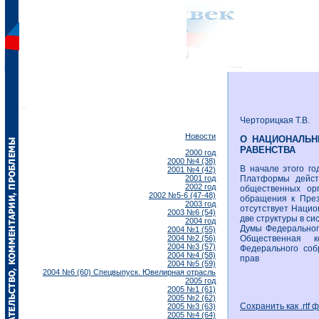
Черторицкая Т.В.
Новости
О НАЦИОНАЛЬН
РАВЕНСТВА
2000 год
2000 №4 (38)
В начале этого г
2001 №4 (42)
2001 год
Платформы дейст
2002 год
общественных орг
2002 №5-6 (47-48)
обращения к През
2003 год
отсутствует Нацио
2003 №6 (54)
две структуры в с
2004 год
Думы Федеральног
2004 №1 (55)
2004 №2 (56)
Общественная 
2004 №3 (57)
Федерального соб
2004 №4 (58)
прав
2004 №5 (59)
2004 №6 (60) Спецвыпуск. Ювелирная отрасль
2005 год
2005 №1 (61)
2005 №2 (62)
Сохранить как .rtf 
2005 №3 (63)
2005 №4 (64)