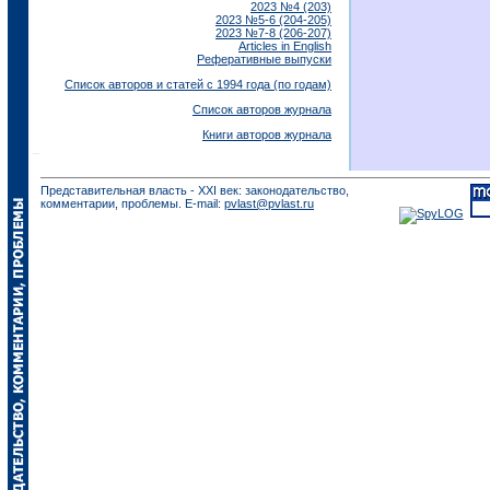
2023 №4 (203)
2023 №5-6 (204-205)
2023 №7-8 (206-207)
Articles in English
Реферативные выпуски
Список авторов и статей с 1994 года (по годам)
Список авторов журнала
Книги авторов журнала
Представительная власть - XXI век: законодательство,
комментарии, проблемы. E-mail:
pvlast@pvlast.ru